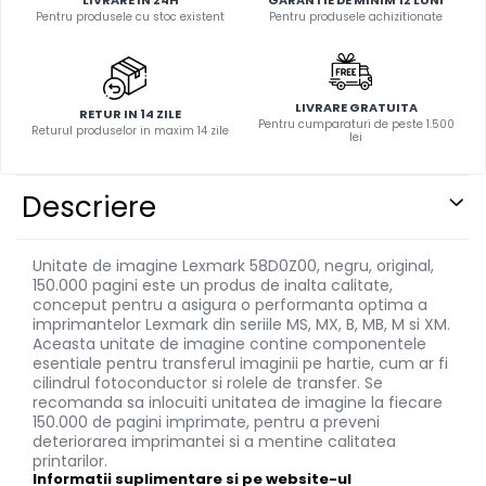
Pentru produsele cu stoc existent
Pentru produsele achizitionate
LIVRARE GRATUITA
RETUR IN 14 ZILE
Pentru cumparaturi de peste 1.500
Returul produselor in maxim 14 zile
lei
Descriere
Unitate de imagine Lexmark 58D0Z00, negru, original,
150.000 pagini este un produs de inalta calitate,
conceput pentru a asigura o performanta optima a
imprimantelor Lexmark din seriile MS, MX, B, MB, M si XM.
Aceasta unitate de imagine contine componentele
esentiale pentru transferul imaginii pe hartie, cum ar fi
cilindrul fotoconductor si rolele de transfer. Se
recomanda sa inlocuiti unitatea de imagine la fiecare
150.000 de pagini imprimate, pentru a preveni
deteriorarea imprimantei si a mentine calitatea
printarilor.
Informatii suplimentare si pe website-ul