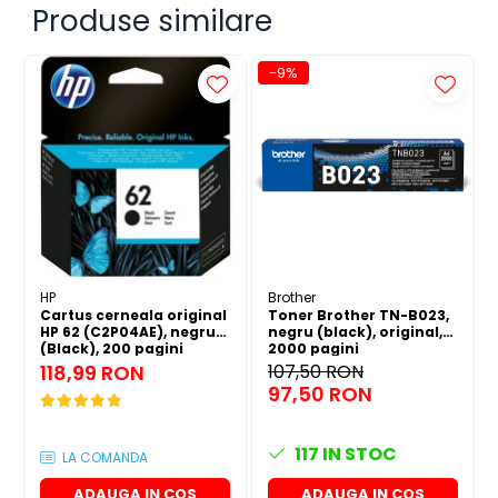
Produse similare
-9%
HP
Brother
Cartus cerneala original
Toner Brother TN-B023,
HP 62 (C2P04AE), negru
negru (black), original,
(Black), 200 pagini
2000 pagini
118,99 RON
107,50 RON
97,50 RON
117
IN STOC
LA COMANDA
ADAUGA IN COS
ADAUGA IN COS