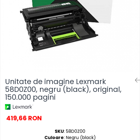
SSD-uri externe
Camere IP
Hard disk-uri externe
Accesorii retelistica
Card reader
PDU
Placi captura
Adaptoare PCI / PCIe
Unitate de imagine Lexmark
58D0Z00, negru (black), original,
150.000 pagini
419,66 RON
SKU
: 58D0Z00
Culoare
: Negru (black)