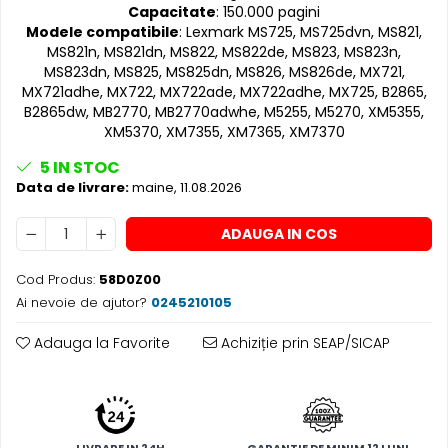
Capacitate
: 150.000 pagini
Modele compatibile
: Lexmark MS725, MS725dvn, MS821,
MS821n, MS821dn, MS822, MS822de, MS823, MS823n,
MS823dn, MS825, MS825dn, MS826, MS826de, MX721,
MX721adhe, MX722, MX722ade, MX722adhe, MX725, B2865,
B2865dw, MB2770, MB2770adwhe, M5255, M5270, XM5355,
XM5370, XM7355, XM7365, XM7370
5
IN STOC
Data de livrare:
maine, 11.08.2026
ADAUGA IN COS
Cod Produs:
58D0Z00
Ai nevoie de ajutor?
0245210105
Adauga la Favorite
Achiziție prin SEAP/SICAP
LIVRARE IN 24H
GARANTIE DE MINIM 12 LUNI