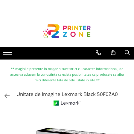
Toate Produsele
Imprimante
Imprimante laser
Imprimante cu jet
Multifunctionale laser
Multifunctionale cu jet
**Imaginile prezente in magazin sunt strict cu caracter informational, de
accea va aducem la cunostinta ca exista posibilitatea ca produsele sa aiba
Imprimante etichete
mici diferente fata de cele listate in site.**
Imprimante termice
Unitate de imagine Lexmark Black 50F0ZA0
Scanere
Imprimante matriciale
Accesorii imprimante
Accesorii multifunctionale
Piese schimb