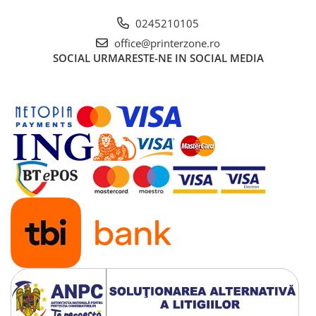
Antene & amplificatoare semnal
0245210105
Camere IP
office@printerzone.ro
SOCIAL
URMARESTE-NE IN SOCIAL MEDIA
Accesorii retelistica
PDU
UPS & Stabilizatoare
UPS-uri
Baterii UPS
Accesorii UPS
Servere, Storage & NAS
Servere NAS
Servere
SSD enterprise
HDD enterprise
DAS (Direct Attached Storage)