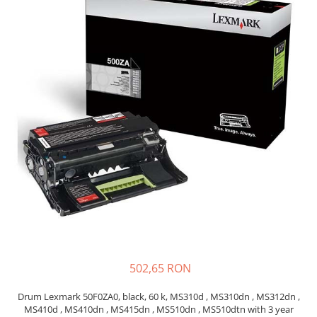
Plottere
Consumabile imprimanta
Tonere
Drum unit
Capete imprimare
Cartuse inkjet si cerneala
Hartie
Ribbon
Developer
Consumabile imprimanta
compatibile
Tonere compatibile
Cartuse compatibile
502,65 RON
Drum unit compatibile
Drum Lexmark 50F0ZA0, black, 60 k, MS310d , MS310dn , MS312dn ,
Printare 3D
MS410d , MS410dn , MS415dn , MS510dn , MS510dtn with 3 year