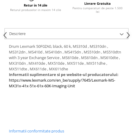
PC Gaming
Livrare Gratuita
Retur in 14 zile
Pentru cumparaturi de peste 1.500
Returul produselor in maxim 14 zile
Workstation
lei
All-in-One PC
Mini PC
Descriere
Monitoare
Drum Lexmark 50F0ZA0, black, 60 k, MS310d , MS310dn ,
Monitoare LED
MS312dn , MS410d , MS410dn , MS415dn , MS510dn , MS510dtn
Accesorii monitoare
with 3 year Exchange Service , MS610de , MS610dn , MS610dte ,
MX310dn , MX410de , MX510de , MX511de , MX511dhe ,
Componente
MX511dte , MX611de , MX611dhe
Placi video
Informatii suplimentare si pe website-ul producatorului:
https://www.lexmark.com/en_be/supply/7645/Lexmark-MS-
Procesoare
MX31x-41x-51x-61x-60K-Imaging-Unit
Placi de baza
Memorii RAM
SSD-uri interne
Hard disk-uri interne
Surse
Informatii conformitate produs