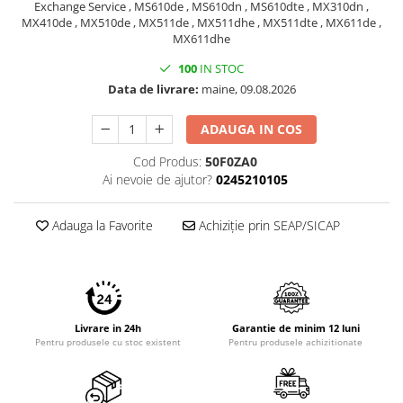
Exchange Service , MS610de , MS610dn , MS610dte , MX310dn ,
Imprimante 3D
MX410de , MX510de , MX511de , MX511dhe , MX511dte , MX611de ,
Accesorii imprimante 3D
MX611dhe
Filament imprimanta 3D
100
IN STOC
Data de livrare:
maine, 09.08.2026
Laptopuri
Laptopuri / notebookuri
ADAUGA IN COS
Laptopuri gaming
Cod Produs:
50F0ZA0
Ultrabookuri
Ai nevoie de ajutor?
0245210105
Laptop-uri 2 in 1
Adauga la Favorite
Achiziție prin SEAP/SICAP
Accesorii laptop
Mini PC AI
Piese si accesorii
Accesorii Printing
Livrare in 24h
Garantie de minim 12 luni
Ribbon
Pentru produsele cu stoc existent
Pentru produsele achizitionate
Desktop PC
PC Office