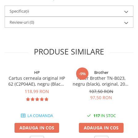
Carcase
Specificații
Coolere CPU
Review-uri
(0)
Ventilatoare
Pasta termica
Placi video profesionale
PRODUSE SIMILARE
SSD-uri externe
Hard disk-uri externe
Card reader
HP
Brother
-9%
Cartus cerneala original HP
Toner Brother TN-B023,
Placi captura
62 (C2P04AE), negru (Black),
negru (black), original, 2000
200 pagini
pagini
Adaptoare PCI / PCIe
118,99 RON
107,50 RON
97,50 RON
Periferice PC
Mouse
LA COMANDA
117
IN STOC
Tastaturi
Kit mouse si tastatura
ADAUGA IN COS
ADAUGA IN COS
Web-cam-uri si sisteme