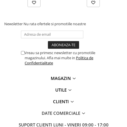
videoconferinta
Alte periferice
Accesorii PC
Newsletter
Nu rata ofertele si promotiile noastre
Retelistica
Routere
Switch-uri
Vreau sa primesc newsletter cu promotiile
Access Point-uri
magazinului. Afla mai multe in
Politica de
Confidentialitate
Cabluri retea
Sisteme Mesh WiFi
MAGAZIN
Placi de retea
UTILE
Conectori & mufe retea
Rack-uri & accesorii rack
CLIENTI
Patch panel-uri
DATE COMERCIALE
Injectoare PoE
SUPORT CLIENTI
LUNI - VINERI 09:00 - 17:00
Modemuri