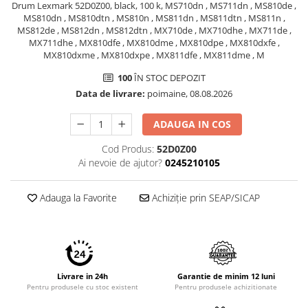
Drum Lexmark 52D0Z00, black, 100 k, MS710dn , MS711dn , MS810de ,
Imprimante 3D
MS810dn , MS810dtn , MS810n , MS811dn , MS811dtn , MS811n ,
Accesorii imprimante 3D
MS812de , MS812dn , MS812dtn , MX710de , MX710dhe , MX711de ,
MX711dhe , MX810dfe , MX810dme , MX810dpe , MX810dxfe ,
Filament imprimanta 3D
MX810dxme , MX810dxpe , MX811dfe , MX811dme , M
Laptopuri
100
ÎN STOC DEPOZIT
Laptopuri / notebookuri
Data de livrare:
poimaine, 08.08.2026
Laptopuri gaming
ADAUGA IN COS
Ultrabookuri
Cod Produs:
52D0Z00
Laptop-uri 2 in 1
Ai nevoie de ajutor?
0245210105
Accesorii laptop
Mini PC AI
Adauga la Favorite
Achiziție prin SEAP/SICAP
Piese si accesorii
Accesorii Printing
Ribbon
Desktop PC
Livrare in 24h
Garantie de minim 12 luni
Pentru produsele cu stoc existent
Pentru produsele achizitionate
PC Office