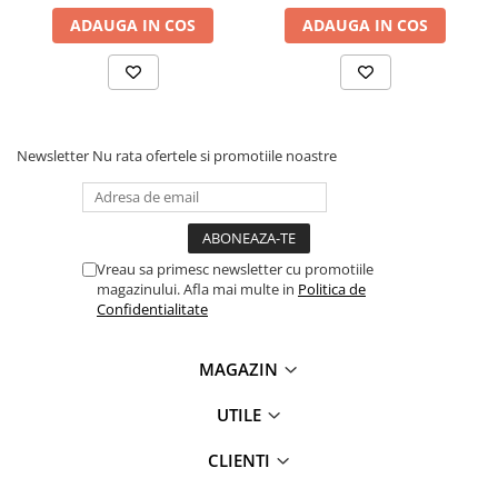
videoconferinta
ADAUGA IN COS
ADAUGA IN COS
Alte periferice
Accesorii PC
Retelistica
Routere
Newsletter
Nu rata ofertele si promotiile noastre
Switch-uri
Access Point-uri
Cabluri retea
Vreau sa primesc newsletter cu promotiile
Sisteme Mesh WiFi
magazinului. Afla mai multe in
Politica de
Confidentialitate
Placi de retea
Conectori & mufe retea
MAGAZIN
Rack-uri & accesorii rack
UTILE
Patch panel-uri
CLIENTI
Injectoare PoE
Modemuri