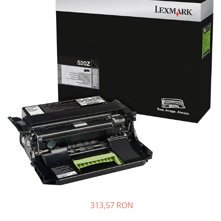
Plottere
Consumabile imprimanta
Tonere
Drum unit
Capete imprimare
Cartuse inkjet si cerneala
Hartie
Ribbon
Developer
Consumabile imprimanta
compatibile
Tonere compatibile
Cartuse compatibile
Drum unit compatibile
313,57 RON
Printare 3D