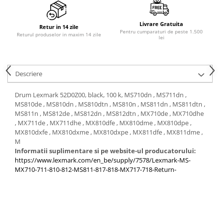
PC Gaming
Workstation
Livrare Gratuita
Retur in 14 zile
Pentru cumparaturi de peste 1.500
All-in-One PC
Returul produselor in maxim 14 zile
lei
Mini PC
Monitoare
Descriere
Monitoare LED
Accesorii monitoare
Drum Lexmark 52D0Z00, black, 100 k, MS710dn , MS711dn ,
MS810de , MS810dn , MS810dtn , MS810n , MS811dn , MS811dtn ,
Componente
MS811n , MS812de , MS812dn , MS812dtn , MX710de , MX710dhe
Placi video
, MX711de , MX711dhe , MX810dfe , MX810dme , MX810dpe ,
MX810dxfe , MX810dxme , MX810dxpe , MX811dfe , MX811dme ,
Procesoare
M
Informatii suplimentare si pe website-ul producatorului:
Placi de baza
https://www.lexmark.com/en_be/supply/7578/Lexmark-MS-
Memorii RAM
MX710-711-810-812-MS811-817-818-MX717-718-Return-
SSD-uri interne
Hard disk-uri interne
Surse