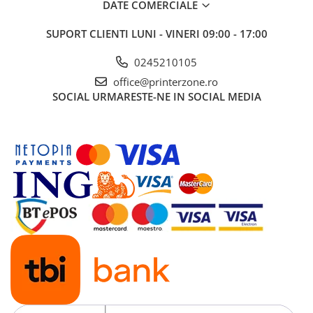
DATE COMERCIALE
Antene & amplificatoare semnal
SUPORT CLIENTI
LUNI - VINERI 09:00 - 17:00
Camere IP
0245210105
Accesorii retelistica
office@printerzone.ro
PDU
SOCIAL
URMARESTE-NE IN SOCIAL MEDIA
UPS & Stabilizatoare
UPS-uri
Baterii UPS
Accesorii UPS
Servere, Storage & NAS
Servere NAS
Servere
SSD enterprise
HDD enterprise
DAS (Direct Attached Storage)