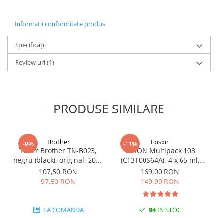
Carcase
Coolere CPU
Informatii conformitate produs
Ventilatoare
Specificații
Pasta termica
Review-uri
(1)
Placi video profesionale
SSD-uri externe
Hard disk-uri externe
PRODUSE SIMILARE
Card reader
Placi captura
Brother
Epson
Adaptoare PCI / PCIe
-9%
-11%
Toner Brother TN-B023,
EPSON Multipack 103
Periferice PC
negru (black), original, 2000
(C13T00S64A), 4 x 65 ml,
pagini
Black/Cyan/Magenta/Yellow
Mouse
107,50 RON
169,00 RON
(T00S6)
97,50 RON
149,99 RON
Tastaturi
Kit mouse si tastatura
LA COMANDA
94
IN STOC
Web-cam-uri si sisteme