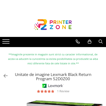
Toate Produsele
Imprimante
Imprimante laser
Imprimante cu jet
Multifunctionale laser
Multifunctionale cu jet
**Imaginile prezente in magazin sunt strict cu caracter informational, de
accea va aducem la cunostinta ca exista posibilitatea ca produsele sa aiba
Imprimante etichete
mici diferente fata de cele listate in site.**
Imprimante termice
Unitate de imagine Lexmark Black Return
Scanere
Program 52D0Z00
Imprimante matriciale
Accesorii imprimante
1 Review
Accesorii multifunctionale
Piese schimb