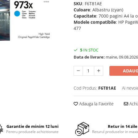
SKU
: F6T81AE
Culoare
: Albastru (cyan)
Capacitate
: 7000 pagini A4 la 
Modele
compatibile
: HP Page
477
5
IN STOC
Data de livrare:
maine, 09.08.2026
ADAUG
Cod Produs:
F6T81AE
Ai nevoi
Adauga la Favorite
Achi
Garantie de minim 12 luni
Retur in 14 zile
Pentru produsele achizitionate
Returul produselor in maxi