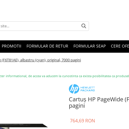
PROMOTII
FORMULAR DE RETUR
FORMULAR SEAP
CERE OF
F6T81AE), albastru (cyan), original, 7000 pagini
ter informational, de accea va aducem la cunostinta ca exista posibilitatea ca produsele s
Cartuș HP PageWide (F6
pagini
764,69 RON