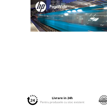
Plottere
Consumabile imprimanta
Tonere
Drum unit
Capete imprimare
Cartuse inkjet si cerneala
Hartie
Ribbon
Developer
Distribuie
Consumabile imprimanta
pe
compatibile
Facebook
Tonere compatibile
Cartuse compatibile
Drum unit compatibile
Livrare in 24h
Pentru produsele cu stoc existent
Printare 3D