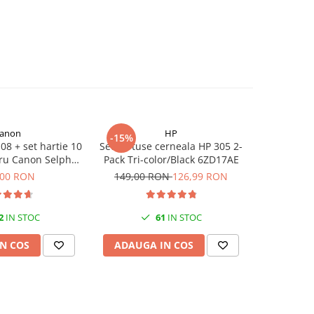
anon
HP
-15%
08 + set hartie 10
Set cartuse cerneala HP 305 2-
Cartus
ru Canon Selphy
Pack Tri-color/Black 6ZD17AE
(CZ101A
 CP1000, CP1200,
origi
,00 RON
149,00 RON
126,99 RON
P1300
2
IN STOC
61
IN STOC
N COS
ADAUGA IN COS
ADAUG