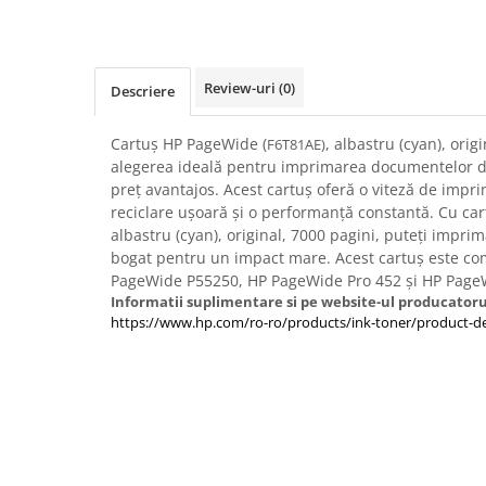
Imprimante 3D
Accesorii imprimante 3D
Filament imprimanta 3D
Review-uri
(0)
Descriere
Laptopuri
Laptopuri / notebookuri
Cartuș HP PageWide (
, albastru (cyan), orig
F6T81AE)
alegerea ideală pentru imprimarea documentelor de
Laptopuri gaming
preț avantajos. Acest cartuș oferă o viteză de imprim
Ultrabookuri
reciclare ușoară și o performanță constantă. Cu ca
albastru (cyan), original, 7000 pagini, puteți imprima
Laptop-uri 2 in 1
bogat pentru un impact mare. Acest cartuș este co
Accesorii laptop
PageWide P55250, HP PageWide Pro 452 și HP Page
Informatii suplimentare si pe website-ul producatoru
Mini PC AI
https://www.hp.com/ro-ro/products/ink-toner/product-de
Piese si accesorii
Accesorii Printing
Ribbon
Desktop PC
PC Office