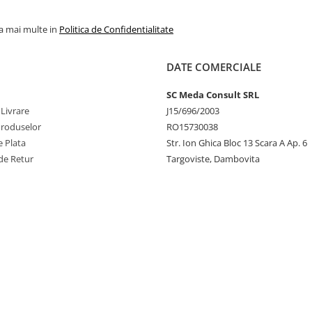
la mai multe in
Politica de Confidentialitate
DATE COMERCIALE
SC Meda Consult SRL
 Livrare
J15/696/2003
Produselor
RO15730038
 Plata
Str. Ion Ghica Bloc 13 Scara A Ap. 6
de Retur
Targoviste, Dambovita