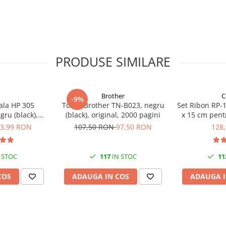
PRODUSE SIMILARE
Brother
C
-9%
ala HP 305
Toner Brother TN-B023, negru
Set Ribon RP-1
gru (black),
(black), original, 2000 pagini
x 15 cm pent
20 pagini
CP820, CP910,
3,99 RON
107,50 RON
97,50 RON
128
C
 STOC
117
IN STOC
11
COS
ADAUGA IN COS
ADAUGA I