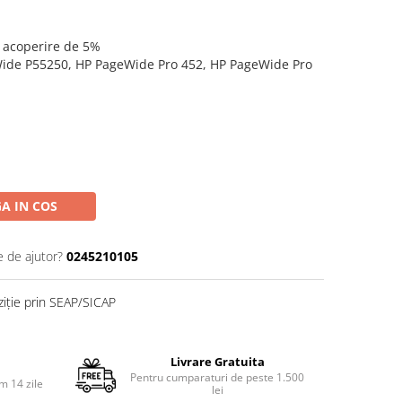
o acoperire de 5%
Wide P55250, HP PageWide Pro 452, HP PageWide Pro
A IN COS
e de ajutor?
0245210105
ziție prin SEAP/SICAP
Livrare Gratuita
Pentru cumparaturi de peste 1.500
m 14 zile
lei