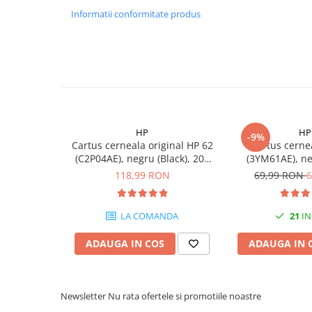
PC Gaming
Informatii conformitate produs
Workstation
All-in-One PC
Mini PC
Monitoare
Monitoare LED
Accesorii monitoare
HP
HP
-9%
Cartus cerneala original HP 62
Cartus cerne
Componente
(C2P04AE), negru (Black), 200
(3YM61AE), ne
pagini
original, 1
Placi video
118,99 RON
69,99 RON
6
Procesoare
Placi de baza
LA COMANDA
21
IN
Memorii RAM
ADAUGA IN COS
ADAUGA IN 
SSD-uri interne
Hard disk-uri interne
Newsletter
Nu rata ofertele si promotiile noastre
Surse