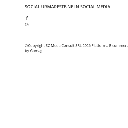
videoconferinta
SOCIAL
URMARESTE-NE IN SOCIAL MEDIA
Alte periferice
Accesorii PC
Retelistica
Routere
©Copyright SC Meda Consult SRL 2026
Platforma E-commer
Switch-uri
by Gomag
Access Point-uri
Cabluri retea
Sisteme Mesh WiFi
Placi de retea
Conectori & mufe retea
Rack-uri & accesorii rack
Patch panel-uri
Injectoare PoE
Modemuri