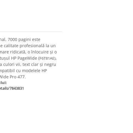
inal, 7000 pagini este
 calitate profesională la un
are ridicată, o înlocuire și o
rtușul HP PageWide (
,
F6T81AE)
 culori vii, text clar și negru
mpatibil cu modelele HP
Wide Pro 477.
lui:
tails/7843831