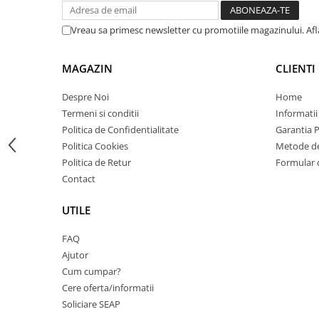
Carcase
Vreau sa primesc newsletter cu promotiile magazinului. Af
Coolere CPU
Ventilatoare
MAGAZIN
CLIENTI
Pasta termica
Despre Noi
Home
Placi video profesionale
Termeni si conditii
Informatii
SSD-uri externe
Politica de Confidentialitate
Garantia 
Hard disk-uri externe
Politica Cookies
Metode de
Politica de Retur
Formular 
Card reader
Contact
Placi captura
UTILE
Adaptoare PCI / PCIe
Periferice PC
FAQ
Mouse
Ajutor
Cum cumpar?
Tastaturi
Cere oferta/informatii
Kit mouse si tastatura
Soliciare SEAP
Web-cam-uri si sisteme