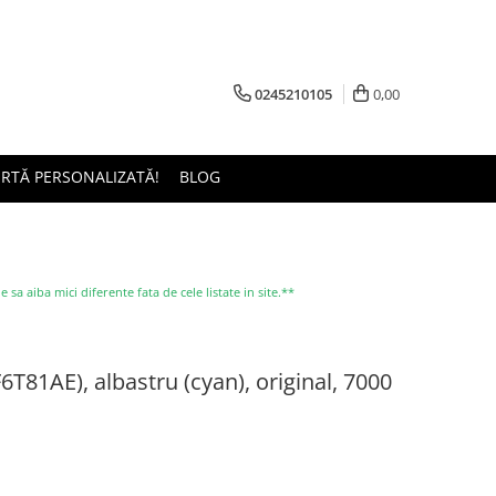
0245210105
0,00
ERTĂ PERSONALIZATĂ!
BLOG
a aiba mici diferente fata de cele listate in site.**
T81AE), albastru (cyan), original, 7000