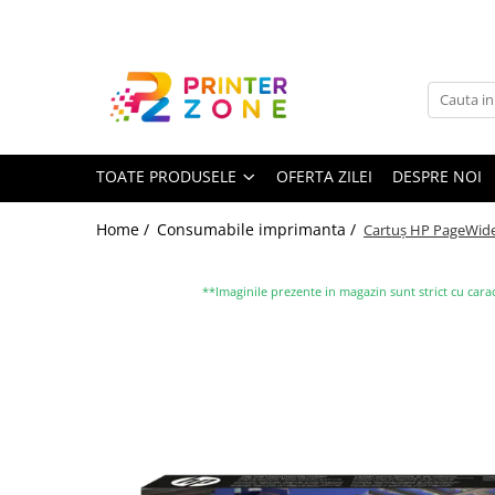
Toate Produsele
Imprimante
Imprimante laser
TOATE PRODUSELE
OFERTA ZILEI
DESPRE NOI
Imprimante cu jet
Multifunctionale laser
Home /
Consumabile imprimanta /
Cartuș HP PageWide (
Multifunctionale cu jet
Imprimante etichete
**Imaginile prezente in magazin sunt strict cu carac
Imprimante termice
Scanere
Imprimante matriciale
Accesorii imprimante
Accesorii multifunctionale
Piese schimb