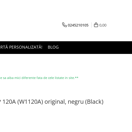
0245210105
0,00
ERTĂ PERSONALIZATĂ!
BLOG
a aiba mici diferente fata de cele listate in site.**
120A (W1120A) original, negru (Black)