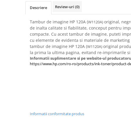
Imprimante 3D
Review-uri
(0)
Descriere
Accesorii imprimante 3D
Filament imprimanta 3D
Tambur de imagine HP 120A (
original, neg
W1120A)
de inalta calitate si fiabilitate, conceput pentru im
Laptopuri
compacte. Cu acest tambur de imagine, puteti imp
Laptopuri / notebookuri
cu elemente de evidenta si materiale de marketing 
tambur de imagine HP 120A (
original produ
W1120A)
Laptopuri gaming
la prima la ultima pagina, evitand re-imprimarile si
Ultrabookuri
Informatii suplimentare si pe website-ul producatoru
https://www.hp.com/ro-ro/products/ink-toner/product-de
Laptop-uri 2 in 1
Accesorii laptop
Mini PC AI
Piese si accesorii
Accesorii Printing
Ribbon
Informatii conformitate produs
Desktop PC
PC Office