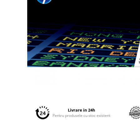
Plottere
Consumabile imprimanta
Tonere
Drum unit
Capete imprimare
Cartuse inkjet si cerneala
Hartie
Ribbon
Developer
Distribuie
Consumabile imprimanta
pe
compatibile
Facebook
Tonere compatibile
Livrare in 24h
Pentru produsele cu stoc existent
Cartuse compatibile
Drum unit compatibile
Printare 3D