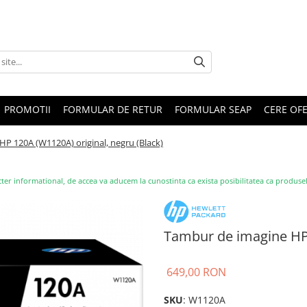
PROMOTII
FORMULAR DE RETUR
FORMULAR SEAP
CERE OF
P 120A (W1120A) original, negru (Black)
ter informational, de accea va aducem la cunostinta ca exista posibilitatea ca produsele s
Tambur de imagine HP 
649,00 RON
SKU
: W1120A