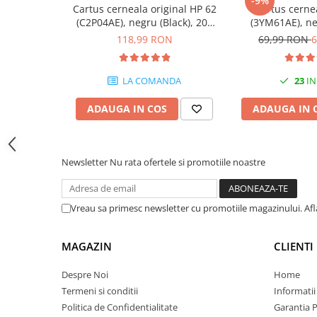
-9%
Cartus cerneala original HP 62
Cartus cerne
Carcase
(C2P04AE), negru (Black), 200
(3YM61AE), ne
Coolere CPU
pagini
original, 1
118,99 RON
69,99 RON
6
Ventilatoare
Pasta termica
LA COMANDA
23
IN
Placi video profesionale
ADAUGA IN COS
ADAUGA IN 
SSD-uri externe
Hard disk-uri externe
Newsletter
Nu rata ofertele si promotiile noastre
Card reader
Placi captura
Vreau sa primesc newsletter cu promotiile magazinului. Af
Adaptoare PCI / PCIe
Periferice PC
MAGAZIN
CLIENTI
Mouse
Tastaturi
Despre Noi
Home
Termeni si conditii
Informatii
Kit mouse si tastatura
Politica de Confidentialitate
Garantia 
Web-cam-uri si sisteme