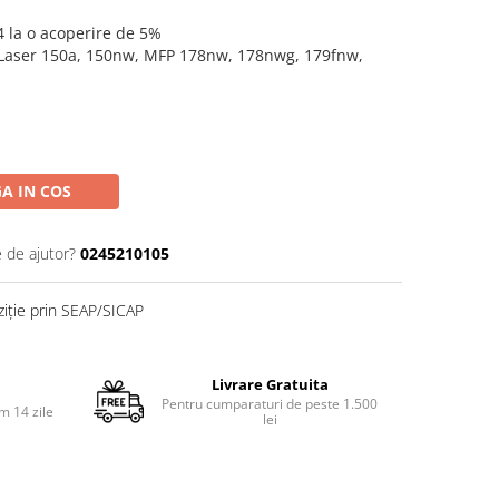
4 la o acoperire de 5%
 Laser 150a, 150nw, MFP 178nw, 178nwg, 179fnw,
A IN COS
e de ajutor?
0245210105
ziție prin SEAP/SICAP
Livrare Gratuita
Pentru cumparaturi de peste 1.500
m 14 zile
lei