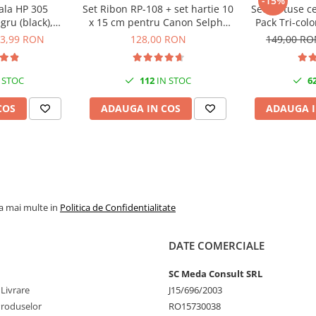
-15%
ala HP 305
Set Ribon RP-108 + set hartie 10
Set cartuse c
gru (black),
x 15 cm pentru Canon Selphy
Pack Tri-col
20 pagini
CP820, CP910, CP1000, CP1200,
3,99 RON
128,00 RON
149,00 R
CP1300
 STOC
112
IN STOC
6
COS
ADAUGA IN COS
ADAUGA I
la mai multe in
Politica de Confidentialitate
DATE COMERCIALE
SC Meda Consult SRL
 Livrare
J15/696/2003
Produselor
RO15730038