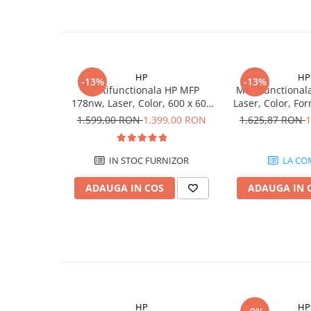
PC Gaming
Workstation
All-in-One PC
Mini PC
HP
HP
-13%
-13%
Multifunctionala HP MFP
Multifunctiona
Monitoare
178nw, Laser, Color, 600 x 600
Laser, Color, For
Monitoare LED
dpi, A4, Wi-Fi, Ethernet, USB
Wi-Fi,
1.599,00 RON
1.399,00 RON
1.625,87 RON
1
Accesorii monitoare
Componente
IN STOC FURNIZOR
LA CO
Placi video
ADAUGA IN COS
ADAUGA IN 
Procesoare
Placi de baza
Memorii RAM
SSD-uri interne
Hard disk-uri interne
Surse
HP
HP