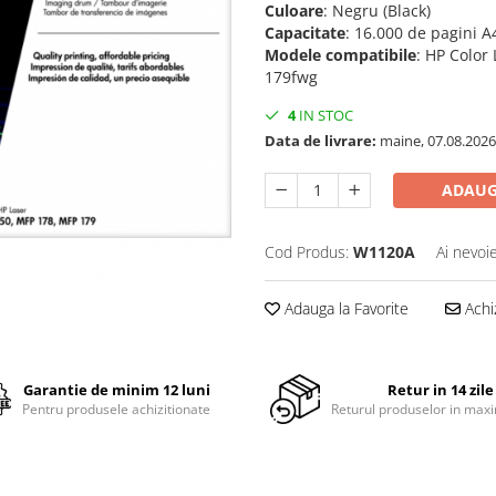
Culoare
: Negru (Black)
Capacitate
: 16.000 de pagini A
Modele
compatibile
: HP Color
179fwg
4
IN STOC
Data de livrare:
maine, 07.08.2026
ADAUG
Cod Produs:
W1120A
Ai nevoi
Adauga la Favorite
Achi
Garantie de minim 12 luni
Retur in 14 zile
Pentru produsele achizitionate
Returul produselor in maxi