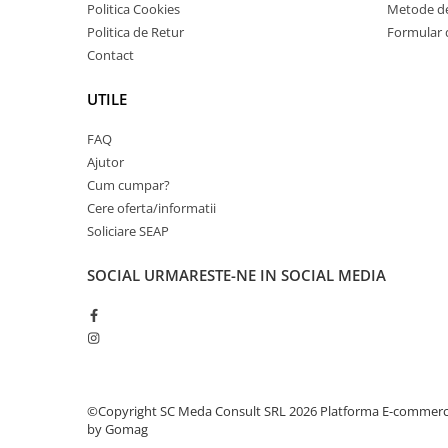
Politica Cookies
Metode de
videoconferinta
Politica de Retur
Formular 
Alte periferice
Contact
Accesorii PC
UTILE
Retelistica
Routere
FAQ
Ajutor
Switch-uri
Cum cumpar?
Access Point-uri
Cere oferta/informatii
Cabluri retea
Soliciare SEAP
Sisteme Mesh WiFi
SOCIAL
URMARESTE-NE IN SOCIAL MEDIA
Placi de retea
Conectori & mufe retea
Rack-uri & accesorii rack
Patch panel-uri
©Copyright SC Meda Consult SRL 2026
Platforma E-commer
Injectoare PoE
by Gomag
Modemuri