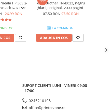
-9%
erneala HP 305 2-
Toner Brother TN-B023, negru
Cartus
or/Black 6ZD17AE
(black), original, 2000 pagini
(CZ101A
origi
ON
126,99 RON
107,50 RON
97,50 RON
2
IN STOC
LA COMANDA
N COS
ADAUGA IN COS
ADAUG
SUPORT CLIENTI
LUNI - VINERI 09:00
- 17:00
0245210105
office@printerzone.ro