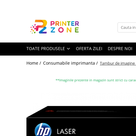
Toate Produsele
Imprimante
Imprimante laser
TOATE PRODUSELE
OFERTA ZILEI
DESPRE NOI
Imprimante cu jet
Multifunctionale laser
Home /
Consumabile imprimanta /
Tambur de imagine H
Multifunctionale cu jet
Imprimante etichete
**Imaginile prezente in magazin sunt strict cu carac
Imprimante termice
Scanere
Imprimante matriciale
Accesorii imprimante
Accesorii multifunctionale
Piese schimb