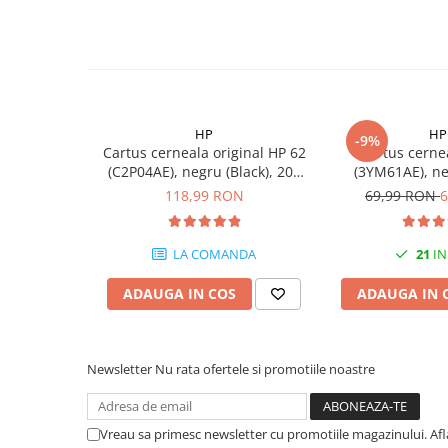
PC Gaming
Workstation
All-in-One PC
Mini PC
Monitoare
HP
HP
-9%
Cartus cerneala original HP 62
Cartus cerne
Monitoare LED
(C2P04AE), negru (Black), 200
(3YM61AE), ne
Accesorii monitoare
pagini
original, 1
118,99 RON
69,99 RON
6
Componente
Placi video
LA COMANDA
21
IN
Procesoare
ADAUGA IN COS
ADAUGA IN 
Placi de baza
Memorii RAM
Newsletter
Nu rata ofertele si promotiile noastre
SSD-uri interne
Hard disk-uri interne
Surse
Vreau sa primesc newsletter cu promotiile magazinului. Af