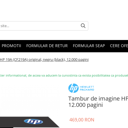
PROMOTII
FORMULAR DE RETUR
FORMULAR SEAP
CERE OF
P 19A (CF219A) original, negru (black), 12.000 pagini
ter informational, de accea va aducem la cunostinta ca exista posibilitatea ca produsele s
Tambur de imagine HP 1
12.000 pagini
469,00 RON