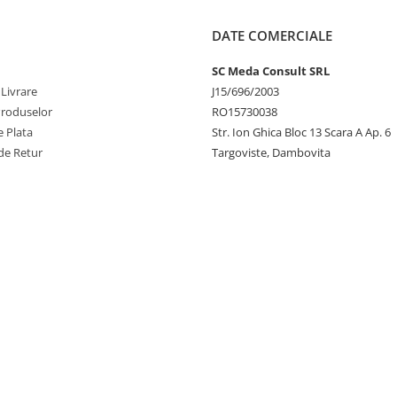
DATE COMERCIALE
SC Meda Consult SRL
 Livrare
J15/696/2003
Produselor
RO15730038
 Plata
Str. Ion Ghica Bloc 13 Scara A Ap. 6
de Retur
Targoviste, Dambovita