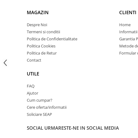
Carcase
MAGAZIN
CLIENTI
Coolere CPU
Ventilatoare
Despre Noi
Home
Termeni si conditii
Informatii
Pasta termica
Politica de Confidentialitate
Garantia 
Placi video profesionale
Politica Cookies
Metode de
SSD-uri externe
Politica de Retur
Formular 
Contact
Hard disk-uri externe
Card reader
UTILE
Placi captura
FAQ
Adaptoare PCI / PCIe
Ajutor
Cum cumpar?
Periferice PC
Cere oferta/informatii
Mouse
Soliciare SEAP
Tastaturi
Kit mouse si tastatura
SOCIAL
URMARESTE-NE IN SOCIAL MEDIA
Web-cam-uri si sisteme