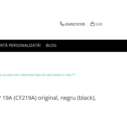
0245210105
0,00
ERTĂ PERSONALIZATĂ!
BLOG
a aiba mici diferente fata de cele listate in site.**
9A (CF219A) original, negru (black),