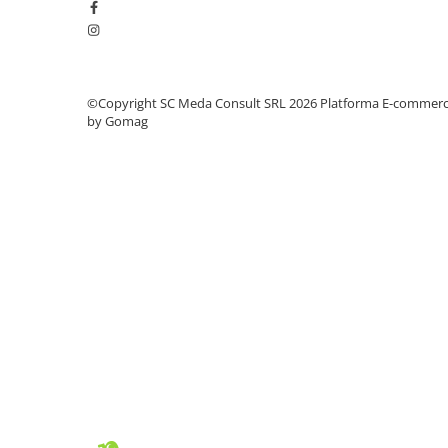
videoconferinta
Alte periferice
Accesorii PC
©Copyright SC Meda Consult SRL 2026
Platforma E-commer
Retelistica
by Gomag
Routere
Switch-uri
Access Point-uri
Cabluri retea
Sisteme Mesh WiFi
Placi de retea
Conectori & mufe retea
Rack-uri & accesorii rack
Patch panel-uri
Injectoare PoE
Modemuri