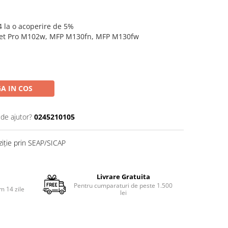
4 la o acoperire de 5%
rJet Pro M102w, MFP M130fn, MFP M130fw
A IN COS
 de ajutor?
0245210105
ziție prin SEAP/SICAP
Livrare Gratuita
Pentru cumparaturi de peste 1.500
m 14 zile
lei