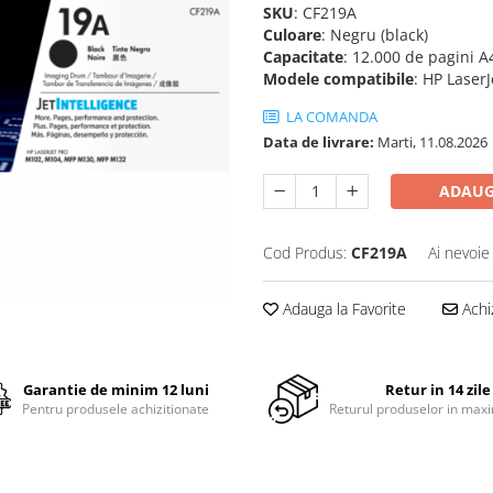
SKU
: CF219A
Culoare
: Negru (black)
Capacitate
: 12.000 de pagini A
Modele compatibile
: HP Lase
LA COMANDA
Data de livrare:
Marti, 11.08.2026
ADAUG
Cod Produs:
CF219A
Ai nevoie
Adauga la Favorite
Achi
Garantie de minim 12 luni
Retur in 14 zile
Pentru produsele achizitionate
Returul produselor in maxi