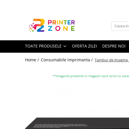
Toate Produsele
Imprimante
Imprimante laser
TOATE PRODUSELE
OFERTA ZILEI
DESPRE NOI
Imprimante cu jet
Multifunctionale laser
Home /
Consumabile imprimanta /
Tambur de imagine H
Multifunctionale cu jet
Imprimante etichete
**Imaginile prezente in magazin sunt strict cu carac
Imprimante termice
Scanere
Imprimante matriciale
Accesorii imprimante
Accesorii multifunctionale
Piese schimb