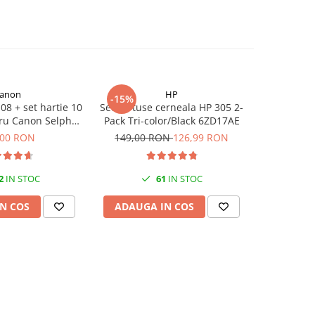
anon
HP
-15%
08 + set hartie 10
Set cartuse cerneala HP 305 2-
Cartus
ru Canon Selphy
Pack Tri-color/Black 6ZD17AE
(CZ101A
 CP1000, CP1200,
origi
,00 RON
149,00 RON
126,99 RON
P1300
2
IN STOC
61
IN STOC
N COS
ADAUGA IN COS
ADAUG