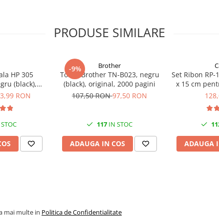
PRODUSE SIMILARE
Brother
C
-9%
ala HP 305
Toner Brother TN-B023, negru
Set Ribon RP-1
gru (black),
(black), original, 2000 pagini
x 15 cm pent
20 pagini
CP820, CP910,
3,99 RON
107,50 RON
97,50 RON
128
C
 STOC
117
IN STOC
11
COS
ADAUGA IN COS
ADAUGA I
la mai multe in
Politica de Confidentialitate