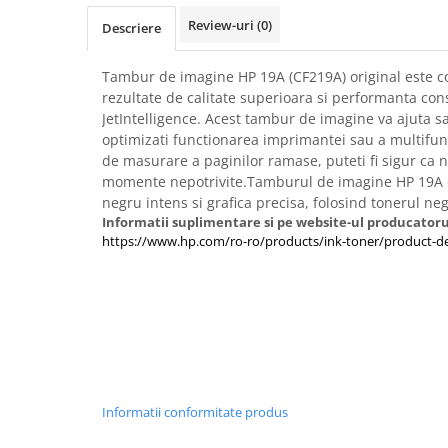
Imprimante 3D
Review-uri
(0)
Descriere
Accesorii imprimante 3D
Filament imprimanta 3D
Tambur de imagine HP 19A (CF219A) original este c
rezultate de calitate superioara si performanta con
Laptopuri
JetIntelligence. Acest tambur de imagine va ajuta sa 
Laptopuri / notebookuri
optimizati functionarea imprimantei sau a multifun
de masurare a paginilor ramase, puteti fi sigur ca 
Laptopuri gaming
momente nepotrivite.Tamburul de imagine HP 19A or
Ultrabookuri
negru intens si grafica precisa, folosind tonerul ne
Informatii suplimentare si pe website-ul producatoru
Laptop-uri 2 in 1
https://www.hp.com/ro-ro/products/ink-toner/product-de
Accesorii laptop
Mini PC AI
Piese si accesorii
Accesorii Printing
Ribbon
Desktop PC
Informatii conformitate produs
PC Office