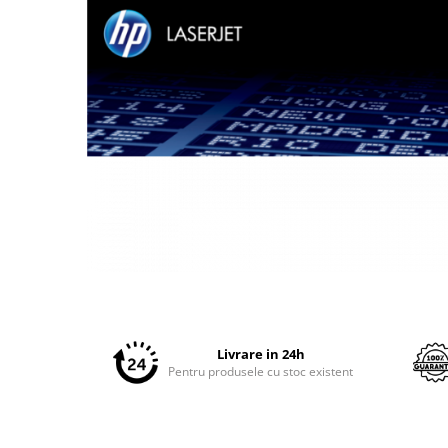
Plottere
Consumabile imprimanta
Tonere
Drum unit
Capete imprimare
Cartuse inkjet si cerneala
Hartie
Ribbon
Developer
Distribuie
Consumabile imprimanta
pe
compatibile
Facebook
Tonere compatibile
Livrare in 24h
Cartuse compatibile
Pentru produsele cu stoc existent
Drum unit compatibile
Printare 3D