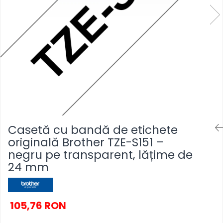
SSD-uri externe
Camere IP
Hard disk-uri externe
Accesorii retelistica
Card reader
PDU
Placi captura
Adaptoare PCI / PCIe
Casetă cu bandă de etichete
originală Brother TZE-S151 –
negru pe transparent, lățime de
24 mm
105,76 RON