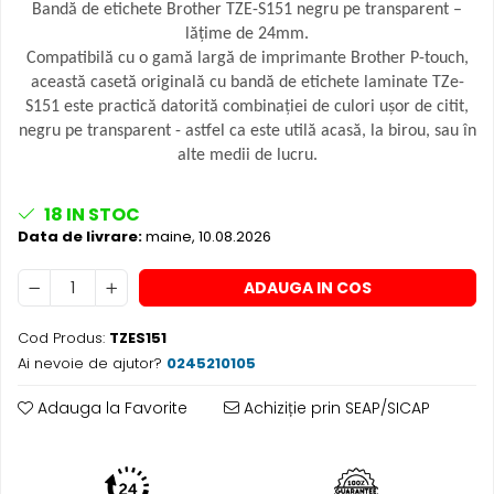
Bandă de etichete Brother TZE-S151 negru pe transparent –
lățime de 24mm.
Compatibilă cu o gamă largă de imprimante Brother P-touch,
această casetă originală cu bandă de etichete laminate TZe-
S151 este practică datorită combinației de culori ușor de citit,
negru pe transparent - astfel ca este utilă acasă, la birou, sau în
alte medii de lucru.
18
IN STOC
Data de livrare:
maine, 10.08.2026
ADAUGA IN COS
Cod Produs:
TZES151
Ai nevoie de ajutor?
0245210105
Adauga la Favorite
Achiziție prin SEAP/SICAP