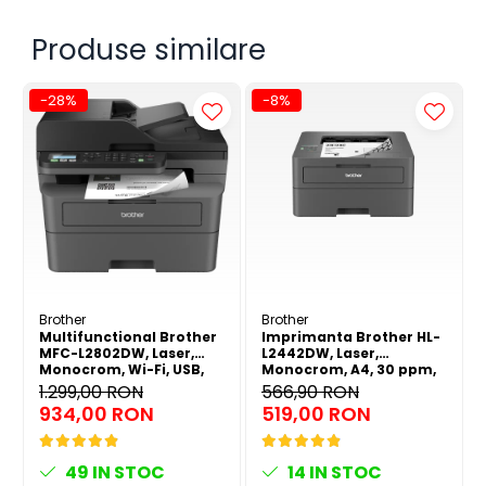
Lățime de 24mm, lățime de 8m. Casetă originală Brother de calitate
Produse similare
înaltă. Asigură rezultate rezistente și lizibile.
-28%
-8%
Brother
Brother
Multifunctional Brother
Imprimanta Brother HL-
MFC-L2802DW, Laser,
L2442DW, Laser,
Monocrom, Wi-Fi, USB,
Monocrom, A4, 30 ppm,
ADF, A4, Duplex, 32ppm
Wireless, USB 2.0
1.299,00 RON
566,90 RON
934,00 RON
519,00 RON
49
IN STOC
14
IN STOC