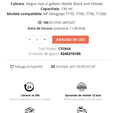
Culoare
: Negru mat si galben (Matte Black and Yellow)
Capacitate
: 130 ml
Modele compatibile
: HP Designjet T770, T790, T795, T1300
100
ÎN STOC DEPOZIT
Data de livrare:
poimaine, 11.08.2026
ADAUGA IN COS
Cod Produs:
C9384A
Ai nevoie de ajutor?
0245210105
Adauga la Favorite
Achiziție prin SEAP/SICAP
Livrare in 24h
Garantie de minim 12 luni
Pentru produsele cu stoc existent
Pentru produsele achizitionate