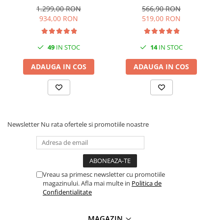
Monocrom, Wi-Fi, USB, ADF,
Monocrom, A4, 30 ppm,
1.299,00 RON
566,90 RON
A4, Duplex, 32ppm
Wireless, USB 2.0
934,00 RON
519,00 RON
49
IN STOC
14
IN STOC
ADAUGA IN COS
ADAUGA IN COS
Newsletter
Nu rata ofertele si promotiile noastre
Vreau sa primesc newsletter cu promotiile
magazinului. Afla mai multe in
Politica de
Confidentialitate
MAGAZIN