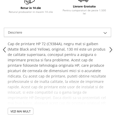
Livrare Gratuita
Retur in 14 zile
Pentru cumparaturi de peste 1.500
Returul produselor in maxim 14 zile
lei
Descriere
Cap de printare HP 72 (C9384A), negru mat si galben
(Matte Black and Yellow), original, 130 ml este un produs
de calitate superioara, conceput pentru a asigura o
imprimare precisa si fara probleme. Acest cap de
printare foloseste tehnologia originala HP, care produce
picaturi de cerneala de dimensiuni mici si o acuratete
ridicata. Cu acest cap de printare, puteti obtine rezultate
profesionale si de inalta calitate, la viteze de imprimare
rapide. Acest cap de printare este usor de instalat si de
inlocuit, si este compatibil cu o gama larga de
imprimante HP Designjet. Daca doriti sa va prezentati cel
mai bun lucru, alegand acest cap de printare original HP,
va puteti bucura de o productivitate crescuta si de o
VEZI MAI MULT
imprimare fara griji.