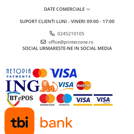
Antene & amplificatoare semnal
DATE COMERCIALE
Camere IP
SUPORT CLIENTI
LUNI - VINERI 09:00 - 17:00
Accesorii retelistica
0245210105
PDU
office@printerzone.ro
UPS & Stabilizatoare
SOCIAL
URMARESTE-NE IN SOCIAL MEDIA
UPS-uri
Baterii UPS
Accesorii UPS
Servere, Storage & NAS
Servere NAS
Servere
SSD enterprise
HDD enterprise
DAS (Direct Attached Storage)