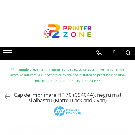
Toate Produsele
Imprimante
Imprimante laser
Imprimante cu jet
Multifunctionale laser
Multifunctionale cu jet
**Imaginile prezente in magazin sunt strict cu caracter informational, de
accea va aducem la cunostinta ca exista posibilitatea ca produsele sa aiba
Imprimante etichete
mici diferente fata de cele listate in site.**
Imprimante termice
Cap de imprimare HP 70 (C9404A), negru mat
Scanere
si albastru (Matte Black and Cyan)
Imprimante matriciale
Accesorii imprimante
Accesorii multifunctionale
Piese schimb