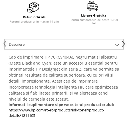
PC Gaming
Workstation
Livrare Gratuita
Retur in 14 zile
All-in-One PC
Pentru cumparaturi de peste 1.500
Returul produselor in maxim 14 zile
lei
Mini PC
Monitoare
Descriere
Monitoare LED
Accesorii monitoare
Cap de imprimare HP 70 (C9404A), negru mat si albastru
(Matte Black and Cyan) este un accesoriu esential pentru
Componente
imprimantele HP DesignJet din seria Z, care va permite sa
Placi video
obtineti rezultate de calitate superioara, cu culori vii si
Procesoare
detalii impresionante. Acest cap de imprimare
incorporeaza tehnologia inteligenta HP, care optimizeaza
Placi de baza
calitatea si fiabilitatea printarii, si va alerteaza cand
Memorii RAM
nivelul de cerneala este scazut.
Informatii suplimentare si pe website-ul producatorului:
SSD-uri interne
https://www.hp.com/ro-ro/products/ink-toner/product-
Hard disk-uri interne
details/1811105
Surse