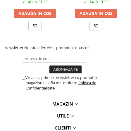
49
IN STOC
14
IN STOC
videoconferinta
ADAUGA IN COS
ADAUGA IN COS
Alte periferice
Accesorii PC
Retelistica
Routere
Newsletter
Nu rata ofertele si promotiile noastre
Switch-uri
Access Point-uri
Cabluri retea
Sisteme Mesh WiFi
Vreau sa primesc newsletter cu promotiile
magazinului. Afla mai multe in
Politica de
Placi de retea
Confidentialitate
Conectori & mufe retea
Rack-uri & accesorii rack
MAGAZIN
Patch panel-uri
UTILE
Injectoare PoE
CLIENTI
Modemuri