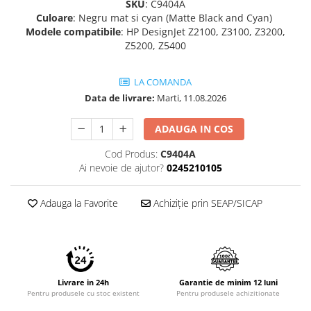
SKU
: C9404A
Imprimante 3D
Culoare
: Negru mat si cyan (Matte Black and Cyan)
Accesorii imprimante 3D
Modele compatibile
: HP DesignJet Z2100, Z3100, Z3200,
Z5200, Z5400
Filament imprimanta 3D
Laptopuri
LA COMANDA
Laptopuri / notebookuri
Data de livrare:
Marti, 11.08.2026
Laptopuri gaming
ADAUGA IN COS
Ultrabookuri
Cod Produs:
C9404A
Laptop-uri 2 in 1
Ai nevoie de ajutor?
0245210105
Accesorii laptop
Mini PC AI
Adauga la Favorite
Achiziție prin SEAP/SICAP
Piese si accesorii
Accesorii Printing
Ribbon
Desktop PC
Livrare in 24h
Garantie de minim 12 luni
Pentru produsele cu stoc existent
Pentru produsele achizitionate
PC Office