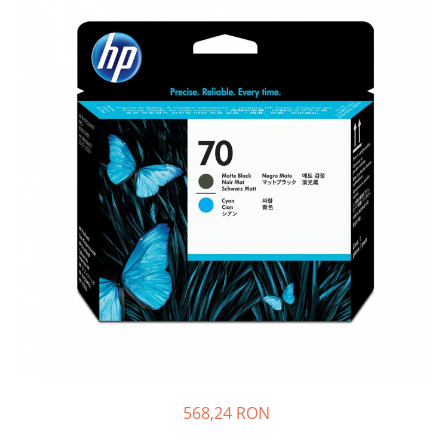
Plottere
Consumabile imprimanta
Tonere
Drum unit
Capete imprimare
Cartuse inkjet si cerneala
Hartie
Ribbon
Developer
Consumabile imprimanta
compatibile
Tonere compatibile
Cartuse compatibile
Drum unit compatibile
568,24 RON
Printare 3D