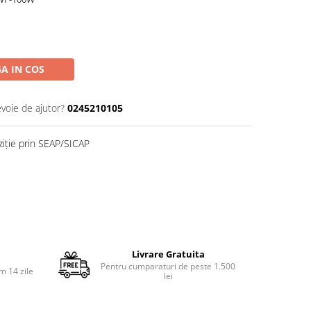
A IN COS
evoie de ajutor?
0245210105
ziție prin SEAP/SICAP
Livrare Gratuita
Pentru cumparaturi de peste 1.500
m 14 zile
lei