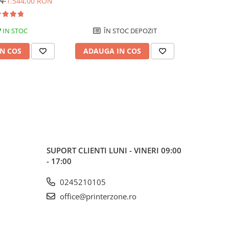
ON
1.544,00 RON
726,00
C, Fax
7
IN STOC
ÎN STOC DEPOZIT
N COS
ADAUGA IN COS
ADAUG
SUPORT CLIENTI
LUNI - VINERI 09:00
- 17:00
0245210105
office@printerzone.ro