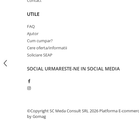
Contact
Carcase
UTILE
Coolere CPU
Ventilatoare
FAQ
Ajutor
Pasta termica
Cum cumpar?
Placi video profesionale
Cere oferta/informatii
SSD-uri externe
Soliciare SEAP
Hard disk-uri externe
SOCIAL
URMARESTE-NE IN SOCIAL MEDIA
Card reader
Placi captura
Adaptoare PCI / PCIe
Periferice PC
Mouse
©Copyright SC Meda Consult SRL 2026
Platforma E-commer
by Gomag
Tastaturi
Kit mouse si tastatura
Web-cam-uri si sisteme