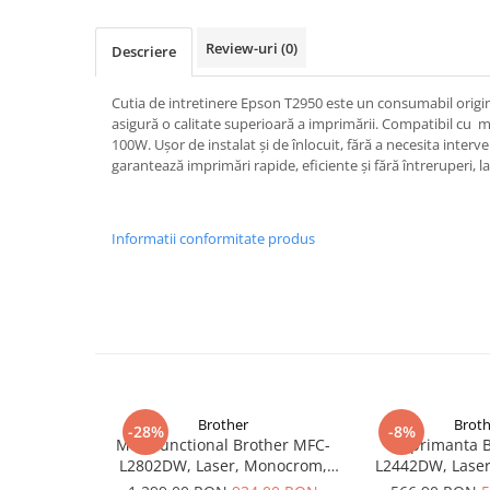
Imprimante 3D
Accesorii imprimante 3D
Review-uri
(0)
Descriere
Filament imprimanta 3D
Cutia de intretinere Epson T2950 este un consumabil origin
Laptopuri
asigură o calitate superioară a imprimării. Compatibil cu
Laptopuri / notebookuri
100W. Ușor de instalat și de înlocuit, fără a necesita interve
garantează imprimări rapide, eficiente și fără întreruperi, 
Laptopuri gaming
Ultrabookuri
Informatii conformitate produs
Laptop-uri 2 in 1
Accesorii laptop
Mini PC AI
Piese si accesorii
Accesorii Printing
Ribbon
Brother
Broth
-28%
-8%
Desktop PC
Multifunctional Brother MFC-
Imprimanta B
L2802DW, Laser, Monocrom,
L2442DW, Lase
PC Office
Wi-Fi, USB, ADF, A4, Duplex,
A4, 30 ppm, Wir