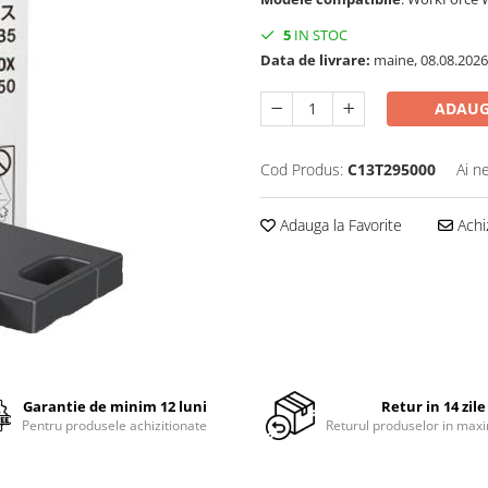
5
IN STOC
Data de livrare:
maine, 08.08.2026
ADAUG
Cod Produs:
C13T295000
Ai n
Adauga la Favorite
Achi
Garantie de minim 12 luni
Retur in 14 zile
Pentru produsele achizitionate
Returul produselor in maxi