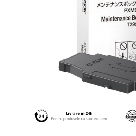
Plottere
Consumabile imprimanta
Tonere
Drum unit
Capete imprimare
Cartuse inkjet si cerneala
Hartie
Ribbon
Developer
Consumabile imprimanta
compatibile
Distribuie
Tonere compatibile
pe
Facebook
Cartuse compatibile
Livrare in 24h
Pentru produsele cu stoc existent
Drum unit compatibile
Printare 3D