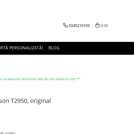
0245210105
0,00
ERTĂ PERSONALIZATĂ!
BLOG
a aiba mici diferente fata de cele listate in site.**
son T2950, original
 WF-100W