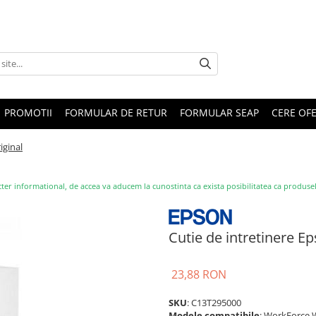
PROMOTII
FORMULAR DE RETUR
FORMULAR SEAP
CERE OF
iginal
ter informational, de accea va aducem la cunostinta ca exista posibilitatea ca produsele s
Cutie de intretinere Ep
23,88 RON
SKU
: C13T295000
Modele compatibile
: WorkForce