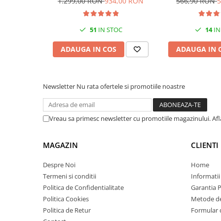
1.299,00 RON
934,00 RON
566,90 RON
5
PC Gaming
32ppm
Workstation
51
IN STOC
14
IN
All-in-One PC
ADAUGA IN COS
ADAUGA IN 
Mini PC
Monitoare
Monitoare LED
Newsletter
Nu rata ofertele si promotiile noastre
Accesorii monitoare
Componente
Vreau sa primesc newsletter cu promotiile magazinului. Af
Placi video
Procesoare
MAGAZIN
CLIENTI
Placi de baza
Despre Noi
Home
Memorii RAM
Termeni si conditii
Informatii
SSD-uri interne
Politica de Confidentialitate
Garantia 
Hard disk-uri interne
Politica Cookies
Metode de
Politica de Retur
Formular 
Surse