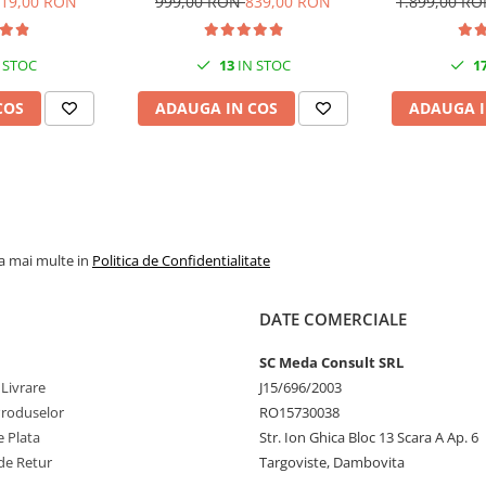
19,00 RON
999,00 RON
839,00 RON
1.899,00 R
NF
 STOC
13
IN STOC
1
COS
ADAUGA IN COS
ADAUGA I
la mai multe in
Politica de Confidentialitate
DATE COMERCIALE
SC Meda Consult SRL
 Livrare
J15/696/2003
Produselor
RO15730038
 Plata
Str. Ion Ghica Bloc 13 Scara A Ap. 6
de Retur
Targoviste, Dambovita