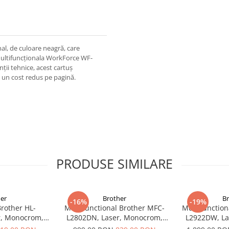
al, de culoare neagră, care
 multifuncționala WorkForce WF-
nții tehnice, acest cartuș
la un cost redus pe pagină.
PRODUSE SIMILARE
er
Brother
B
-16%
-19%
rother HL-
Multifunctional Brother MFC-
Multifunction
r, Monocrom,
L2802DN, Laser, Monocrom,
L2922DW, La
eless, USB 2.0
Ethernet, USB, ADF, 32ppm, A4
Format A4, Dup