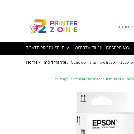
Toate Produsele
Imprimante
Imprimante laser
TOATE PRODUSELE
OFERTA ZILEI
DESPRE NOI
Imprimante cu jet
Multifunctionale laser
Home /
Imprimante /
Cutie de intretinere Epson T2950, or
Multifunctionale cu jet
Imprimante etichete
**Imaginile prezente in magazin sunt strict cu carac
Imprimante termice
Scanere
Imprimante matriciale
Accesorii imprimante
Accesorii multifunctionale
Piese schimb