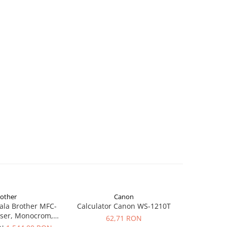
rother
Canon
-16%
ala Brother MFC-
Calculator Canon WS-1210T
Multifunct
ser, Monocrom,
L2600D,
62,71 RON
lex, Retea, Wi-Fi,
Form