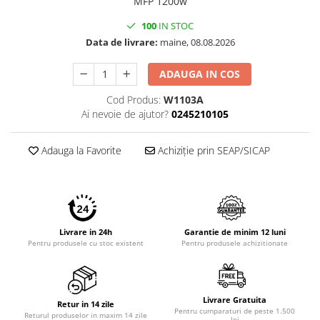
MFP 1200w
100
IN STOC
Data de livrare:
maine, 08.08.2026
ADAUGA IN COS
Cod Produs:
W1103A
Ai nevoie de ajutor?
0245210105
Adauga la Favorite
Achiziție prin SEAP/SICAP
Livrare in 24h
Garantie de minim 12 luni
Pentru produsele cu stoc existent
Pentru produsele achizitionate
Livrare Gratuita
Retur in 14 zile
Pentru cumparaturi de peste 1.500
Returul produselor in maxim 14 zile
lei