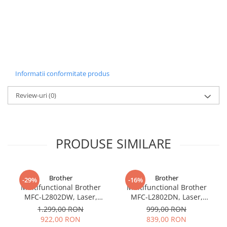
imprimari fara probleme si sunt concepute cu atentie
pentru a se potrivi cu dimensiunea, viteza, temperatura
de fuzionare si tipul de hartie al imprimantei tale.
Informatii conformitate produs
Review-uri
(0)
PRODUSE SIMILARE
Brother
Brother
-29%
-16%
Multifunctional Brother
Multifunctional Brother
MFC-L2802DW, Laser,
MFC-L2802DN, Laser,
Monocrom, Wi-Fi, USB, ADF,
Monocrom, Ethernet, USB,
1.299,00 RON
999,00 RON
A4, Duplex, 32ppm
ADF, 32ppm, A4
922,00 RON
839,00 RON