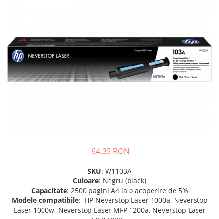
SSD-uri externe
Camere IP
Hard disk-uri externe
Accesorii retelistica
Card reader
PDU
Placi captura
Adaptoare PCI / PCIe
64,35 RON
SKU
: W1103A
Culoare
: Negru (black)
Capacitate
: 2500 pagini A4 la o acoperire de 5%
Modele compatibile
: HP Neverstop Laser 1000a, Neverstop
Laser 1000w, Neverstop Laser MFP 1200a, Neverstop Laser