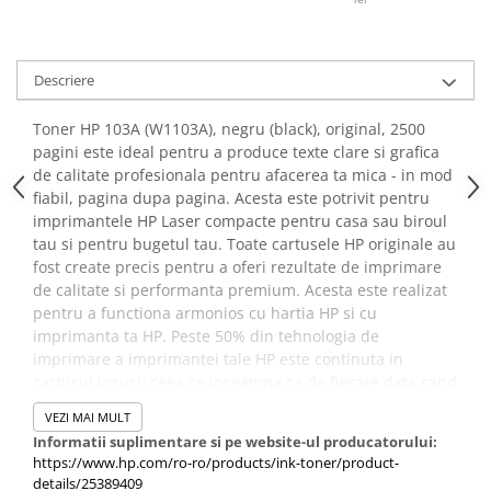
Descriere
Toner HP 103A (W1103A), negru (black), original, 2500
pagini este ideal pentru a produce texte clare si grafica
de calitate profesionala pentru afacerea ta mica - in mod
fiabil, pagina dupa pagina. Acesta este potrivit pentru
imprimantele HP Laser compacte pentru casa sau biroul
tau si pentru bugetul tau. Toate cartusele HP originale au
fost create precis pentru a oferi rezultate de imprimare
de calitate si performanta premium. Acesta este realizat
pentru a functiona armonios cu hartia HP si cu
imprimanta ta HP. Peste 50% din tehnologia de
imprimare a imprimantei tale HP este continuta in
cartusul insusi; ceea ce inseamna ca de fiecare data cand
inlocuiesti cartusul de toner, instalezi un motor de
VEZI MAI MULT
imprimare nou. Spre deosebire de cartusele non-HP care
Informatii suplimentare si pe website-ul producatorului:
pot avea uneori costuri ascunse, cartusele HP originale
https://www.hp.com/ro-ro/products/ink-toner/product-
ofera un raport calitate-pret excelent sub forma unei
details/25389409