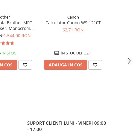
rother
Canon
-16%
ala Brother MFC-
Calculator Canon WS-1210T
Multifunct
ser, Monocrom,
L2600D,
62,71 RON
lex, Retea, Wi-Fi,
Form
ON
1.544,00 RON
726,00
C, Fax
6
IN STOC
ÎN STOC DEPOZIT
N COS
ADAUGA IN COS
ADAUG
SUPORT CLIENTI
LUNI - VINERI 09:00
- 17:00