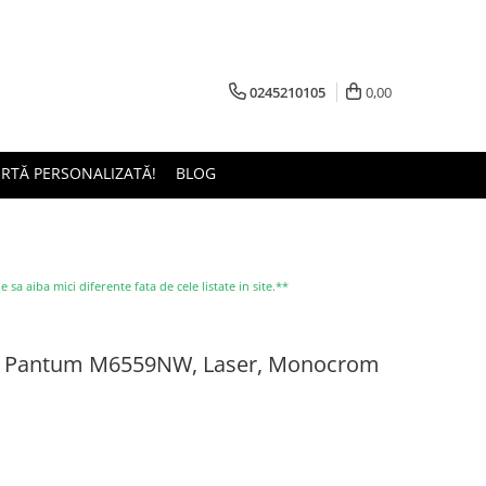
0245210105
0,00
ERTĂ PERSONALIZATĂ!
BLOG
a aiba mici diferente fata de cele listate in site.**
al Pantum M6559NW, Laser, Monocrom