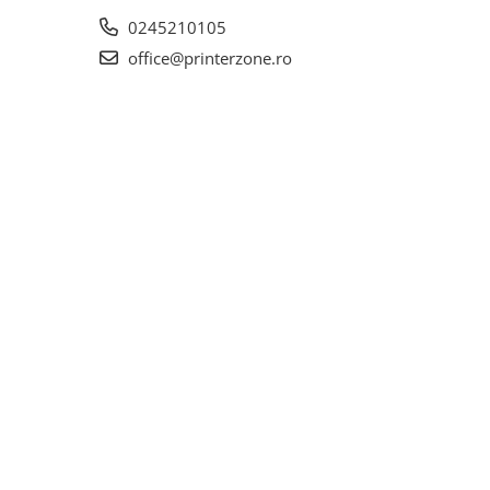
0245210105
office@printerzone.ro