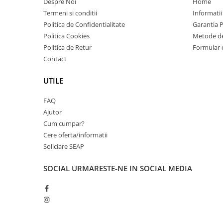
Despre Noi
Home
videoconferinta
Termeni si conditii
Informatii
Alte periferice
Politica de Confidentialitate
Garantia 
Politica Cookies
Metode de
Accesorii PC
Politica de Retur
Formular 
Retelistica
Contact
Routere
UTILE
Switch-uri
Access Point-uri
FAQ
Ajutor
Cabluri retea
Cum cumpar?
Sisteme Mesh WiFi
Cere oferta/informatii
Placi de retea
Soliciare SEAP
Conectori & mufe retea
SOCIAL
URMARESTE-NE IN SOCIAL MEDIA
Rack-uri & accesorii rack
Patch panel-uri
Injectoare PoE
Modemuri