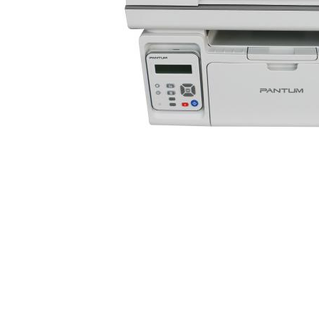
Plottere
Consumabile imprimanta
Tonere
Drum unit
Capete imprimare
Cartuse inkjet si cerneala
Hartie
Ribbon
Distribuie
Developer
pe
Consumabile imprimanta
Facebook
compatibile
Tonere compatibile
Cartuse compatibile
Drum unit compatibile
Printare 3D