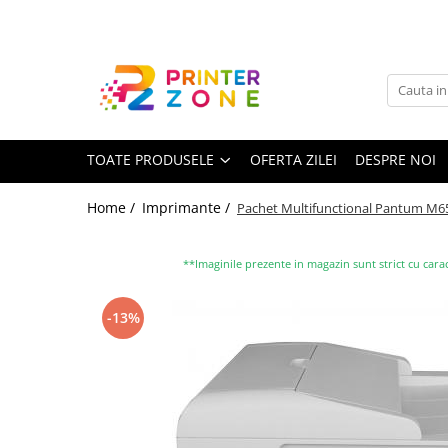
Toate Produsele
Imprimante
Imprimante laser
TOATE PRODUSELE
OFERTA ZILEI
DESPRE NOI
Imprimante cu jet
Multifunctionale laser
Home /
Imprimante /
Pachet Multifunctional Pantum M65
Multifunctionale cu jet
Imprimante etichete
**Imaginile prezente in magazin sunt strict cu carac
Imprimante termice
-13%
Scanere
Imprimante matriciale
Accesorii imprimante
Accesorii multifunctionale
Piese schimb