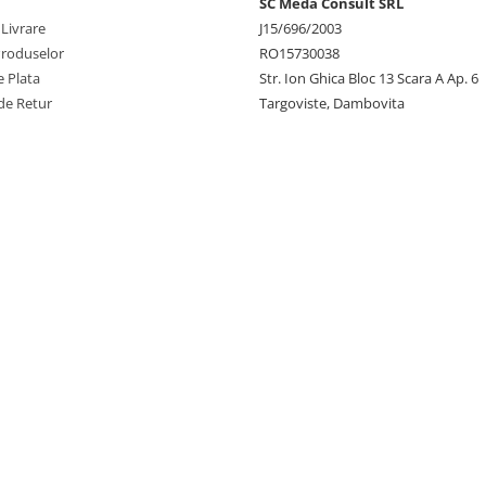
SC Meda Consult SRL
 Livrare
J15/696/2003
Produselor
RO15730038
 Plata
Str. Ion Ghica Bloc 13 Scara A Ap. 6
de Retur
Targoviste, Dambovita