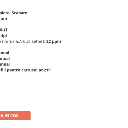
piere, Scanare
rom
i-Fi
 dpi
te normală,A4/US Letter):
22 ppm
nual
nual
nual
refill pentru cartusul pd219
A IN COS