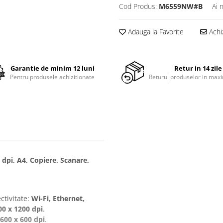
Cod Produs:
M6559NW#B
Ai 
Adauga la Favorite
Achi
Garantie de minim 12 luni
Retur in 14 zile
Pentru produsele achizitionate
Returul produselor in maxi
pi, A4, Copiere, Scanare,
ctivitate:
Wi-Fi, Ethernet,
00 x 1200 dpi
.
600 x 600 dpi
.