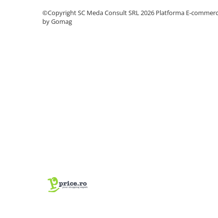
©Copyright SC Meda Consult SRL 2026
Platforma E-commer
Antene & amplificatoare semnal
by Gomag
Camere IP
Accesorii retelistica
PDU
UPS & Stabilizatoare
UPS-uri
Baterii UPS
Accesorii UPS
Servere, Storage & NAS
Servere NAS
Servere
SSD enterprise
HDD enterprise
DAS (Direct Attached Storage)