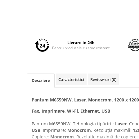
Imprimante 3D
Accesorii imprimante 3D
Filament imprimanta 3D
Laptopuri
Laptopuri / notebookuri
Livrare in 24h
Pentru produsele cu stoc existent
Laptopuri gaming
Ultrabookuri
Laptop-uri 2 in 1
Accesorii laptop
Caracteristici
Review-uri
(0)
Descriere
Mini PC AI
Piese si accesorii
Pantum M6559NW, Laser, Monocrom, 1200 x 1200 d
Accesorii Printing
Fax, Imprimare, Wi-Fi, Ethernet, USB
Ribbon
Pantum M6559NW. Tehnologia tipăririi:
Laser
. Cone
Desktop PC
USB
. Imprimare:
Monocrom
. Rezoluția maximă:
12
PC Office
Copiere:
Monocrom
. Rezoluție maximă de copiere: