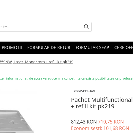
PROMOTII
FORMULAR DE RETUR
FORMULAR SEAP
CERE OF
59NW, Laser, Monocrom + refill kit pk219
ter informational, de accea va aducem la cunostinta ca exista posibilitatea ca produsele s
Pachet Multifunction
+ refill kit pk219
812,43 RON
710,75 RON
Economisesti:
101,68
RON