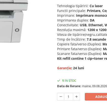
Tehnologia tipăririi:
Cu laser
Functii principale:
Printare, Co
Imprimare:
Imprimare monoc
Imprimarea duplex:
DA
Conectivitate:
USB, Ethernet, W
Rezoluţia maximă:
1200 x 1200
Viteza de tipărire(negru,calita
Timp de încălzire:
7.8 secunde
Copiere fata/verso (Duplex):
Ma
Printare fata/verso (Duplex):
Ma
Scanare fata/verso (Duplex):
Ma
Kit refill contine 1 cip+toner 
Garanție
:
24 luni
1
IN STOC
Data de livrare:
maine, 09.08.2026
ADAUG