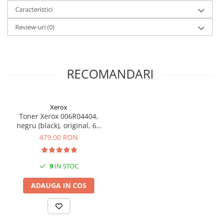
Carcase
Caracteristici
Coolere CPU
Review-uri
(0)
Ventilatoare
Pasta termica
Placi video profesionale
RECOMANDARI
SSD-uri externe
Hard disk-uri externe
Xerox
Card reader
Toner Xerox 006R04404,
negru (black), original, 6K
Placi captura
pagini (B230/B225/B235)
479,00 RON
Adaptoare PCI / PCIe
Periferice PC
9
IN STOC
Mouse
ADAUGA IN COS
Tastaturi
Kit mouse si tastatura
Web-cam-uri si sisteme