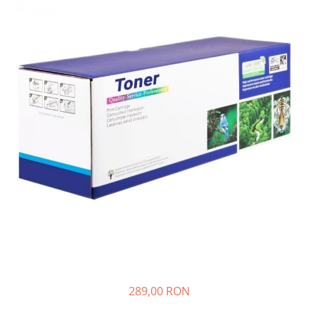
Plottere
Consumabile imprimanta
Tonere
Drum unit
Capete imprimare
Cartuse inkjet si cerneala
Hartie
Ribbon
Developer
Consumabile imprimanta
compatibile
Tonere compatibile
Cartuse compatibile
Drum unit compatibile
289,00 RON
Printare 3D