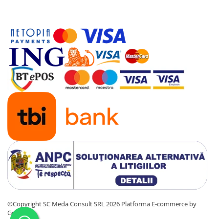
Solutii backup
Carcase HDD externe
Memorii USB
SD Card-uri
Tablete
Tablete inteligente
Accesorii tablete
Telefoane
Smartphone-uri
Accesorii telefoane
Smart Home
Camere supraveghere smart
Prize inteligente
Hub-uri smart
©Copyright SC Meda Consult SRL 2026
Platforma E-commerce by
Termostate smart
Gomag