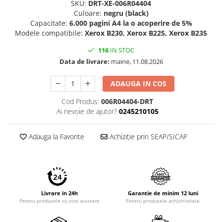
SKU:
DRT-XE-006R04404
Imprimante 3D
Culoare:
negru (black)
Accesorii imprimante 3D
Capacitate:
6.000 pagini A4 la o acoperire de 5%
Modele compatibile:
Xerox B230, Xerox B225, Xerox B235
Filament imprimanta 3D
116
IN STOC
Laptopuri
Data de livrare:
maine, 11.08.2026
Laptopuri / notebookuri
Laptopuri gaming
ADAUGA IN COS
Ultrabookuri
Cod Produs:
006R04404-DRT
Laptop-uri 2 in 1
Ai nevoie de ajutor?
0245210105
Accesorii laptop
Adauga la Favorite
Achiziție prin SEAP/SICAP
Mini PC AI
Piese si accesorii
Accesorii Printing
Ribbon
Livrare in 24h
Garantie de minim 12 luni
Desktop PC
Pentru produsele cu stoc existent
Pentru produsele achizitionate
PC Office