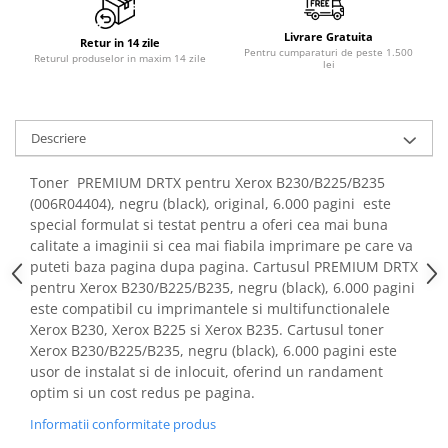
PC Gaming
Livrare Gratuita
Workstation
Retur in 14 zile
Pentru cumparaturi de peste 1.500
Returul produselor in maxim 14 zile
lei
All-in-One PC
Mini PC
Monitoare
Descriere
Monitoare LED
Toner PREMIUM DRTX pentru Xerox B230/B225/B235
Accesorii monitoare
(006R04404), negru (black), original, 6.000 pagini este
Componente
special formulat si testat pentru a oferi cea mai buna
calitate a imaginii si cea mai fiabila imprimare pe care va
Placi video
puteti baza pagina dupa pagina. Cartusul PREMIUM DRTX
Procesoare
pentru Xerox B230/B225/B235, negru (black), 6.000 pagini
este compatibil cu imprimantele si multifunctionalele
Placi de baza
Xerox B230, Xerox B225 si Xerox B235. Cartusul toner
Memorii RAM
Xerox B230/B225/B235, negru (black), 6.000 pagini este
SSD-uri interne
usor de instalat si de inlocuit, oferind un randament
optim si un cost redus pe pagina.
Hard disk-uri interne
Informatii conformitate produs
Surse