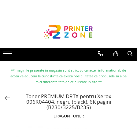
Toate Produsele
Imprimante
Imprimante laser
Imprimante cu jet
Multifunctionale laser
Multifunctionale cu jet
**Imaginile prezente in magazin sunt strict cu caracter informational, de
accea va aducem la cunostinta ca exista posibilitatea ca produsele sa aiba
Imprimante etichete
mici diferente fata de cele listate in site.**
Imprimante termice
Toner PREMIUM DRTX pentru Xerox
Scanere
006R04404, negru (black), 6K pagini
(B230/B225/B235)
Imprimante matriciale
DRAGON TONER
Accesorii imprimante
Accesorii multifunctionale
Piese schimb