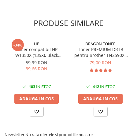
videoconferinta
Alte periferice
PRODUSE SIMILARE
Accesorii PC
Retelistica
Routere
HP
DRAGON TONER
-34%
Toner compatibil HP
Toner PREMIUM DRTB
Switch-uri
W1350X (135X), Black
pentru Brother TN2590XL
Access Point-uri
(Negru), 2.4K pagini-FARA
Black (Negru), 3k pagini
59,99 RON
79,00 RON
CIP
39,66 RON
Cabluri retea
Sisteme Mesh WiFi
103
IN STOC
412
IN STOC
Placi de retea
Conectori & mufe retea
ADAUGA IN COS
ADAUGA IN COS
Rack-uri & accesorii rack
Patch panel-uri
Injectoare PoE
Newsletter
Nu rata ofertele si promotiile noastre
Modemuri