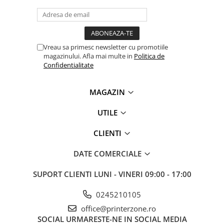
Antene & amplificatoare semnal
Camere IP
Accesorii retelistica
Vreau sa primesc newsletter cu promotiile
magazinului. Afla mai multe in
Politica de
PDU
Confidentialitate
UPS & Stabilizatoare
UPS-uri
MAGAZIN
Baterii UPS
UTILE
Accesorii UPS
CLIENTI
Servere, Storage & NAS
Servere NAS
DATE COMERCIALE
Servere
SUPORT CLIENTI
LUNI - VINERI 09:00 - 17:00
SSD enterprise
0245210105
HDD enterprise
office@printerzone.ro
DAS (Direct Attached Storage)
SOCIAL
URMARESTE-NE IN SOCIAL MEDIA