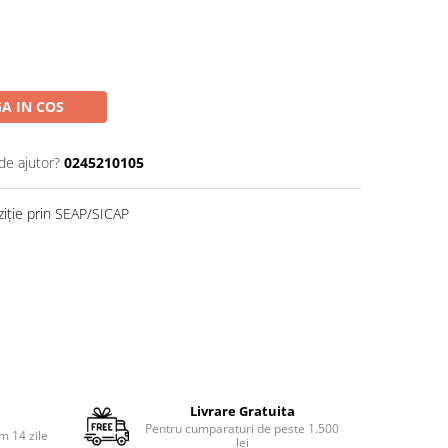
A IN COS
de ajutor?
0245210105
ziție prin SEAP/SICAP
Livrare Gratuita
Pentru cumparaturi de peste 1.500
m 14 zile
lei