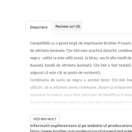
Imprimante 3D
Accesorii imprimante 3D
Filament imprimanta 3D
Review-uri
(0)
Descriere
Laptopuri
Laptopuri / notebookuri
Compatibilă cu o gamă largă de imprimante Brother P-touch,
Laptopuri gaming
de etichete laminate TZe-344 este practică datorită combinație
Ultrabookuri
negru - astfel ca este utilă acasă, la birou, sau în alte medii de
Laptop-uri 2 in 1
Această bandă de etichete laminată TZe-344 a fost testată 
asigurat că este cât se poate de rezistentă.
Accesorii laptop
Combinația de auriu pe negru a acestei benzi TZe-344 î
Mini PC AI
utilizări, de la etichete pentru telefoane, dosare și echipament
Piese si accesorii
organizat la muncă, sau a face totul ușor de identificat în dula
Accesorii Printing
Aceste benzi laminate adezive au fost dezvoltate pentru a re
Ribbon
rezistente la substanțe chimice, abraziune, lumina soarelui și
potrivite pentru utilizarea în interior sau exterior.
Desktop PC
VEZI MAI MULT
Înlocuirea casetei cu bandă P-touch este ușoară și benzile de 
PC Office
Informatii suplimentare si pe website-ul producatoru
https://www.brother.ro/supplies/p-touch/tapes/tze/tze34
lățimi, culori și materiale, oferind liberate în creație.