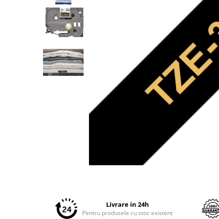
Plottere
Consumabile imprimanta
Tonere
Drum unit
Capete imprimare
Cartuse inkjet si cerneala
Hartie
Ribbon
Developer
Consumabile imprimanta
compatibile
Tonere compatibile
Cartuse compatibile
Distribuie
pe
Drum unit compatibile
Facebook
Livrare in 24h
Printare 3D
Pentru produsele cu stoc existent