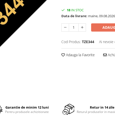
18
IN STOC
Data de livrare:
maine, 09.08.2026
ADAUG
Cod Produs:
TZE344
Ai nevoie 
Adauga la Favorite
Achi
Garantie de minim 12 luni
Retur in 14 zile
Pentru produsele achizitionate
Returul produselor in maxi