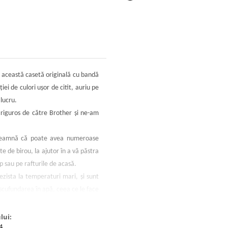
 această casetă originală cu bandă
i de culori ușor de citit, auriu pe
 lucru.
riguros de către Brother și ne-am
nseamnă că poate avea numeroase
e de birou, la ajutor în a vă păstra
p sau pe rafturile de acasă.
zista la temperaturi mari, și sunt
 scufundarea în apă, ceea ce le face
etichete TZe vin într-o varietate de
lui:
4