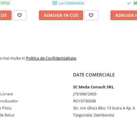
 STOC
LA COMANDA
3
COS
ADAUGA IN COS
ADAUGA I
la mai multe in
Politica de Confidentialitate
DATE COMERCIALE
SC Meda Consult SRL
 Livrare
J15/696/2003
Produselor
RO15730038
 Plata
Str. Ion Ghica Bloc 13 Scara A Ap. 6
de Retur
Targoviste, Dambovita