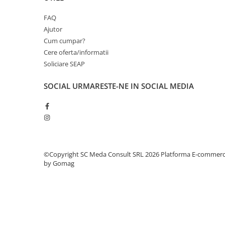
videoconferinta
FAQ
Alte periferice
Ajutor
Accesorii PC
Cum cumpar?
Cere oferta/informatii
Retelistica
Soliciare SEAP
Routere
Switch-uri
SOCIAL
URMARESTE-NE IN SOCIAL MEDIA
Access Point-uri
Cabluri retea
Sisteme Mesh WiFi
Placi de retea
©Copyright SC Meda Consult SRL 2026
Platforma E-commer
Conectori & mufe retea
by Gomag
Rack-uri & accesorii rack
Patch panel-uri
Injectoare PoE
Modemuri