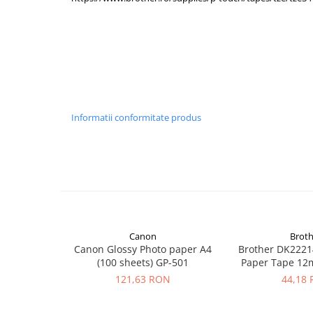
PC Gaming
Lățime de 18mm, lungime de 8m. Casetă originală Brother de 
Workstation
rezistente și lizibile.
All-in-One PC
Mini PC
Monitoare
Monitoare LED
Informatii conformitate produs
Accesorii monitoare
Componente
Placi video
Procesoare
Placi de baza
Canon
Broth
Memorii RAM
Canon Glossy Photo paper A4
Brother DK2221
SSD-uri interne
(100 sheets) GP-501
Paper Tape 12
121,63 RON
44,18
Hard disk-uri interne
Surse