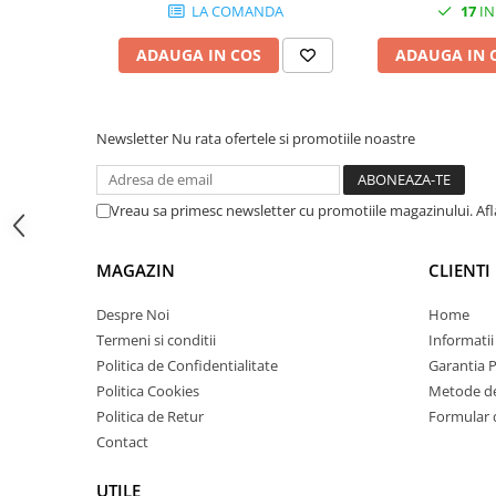
LA COMANDA
17
IN
Carcase
Coolere CPU
ADAUGA IN COS
ADAUGA IN 
Ventilatoare
Pasta termica
Newsletter
Nu rata ofertele si promotiile noastre
Placi video profesionale
SSD-uri externe
Vreau sa primesc newsletter cu promotiile magazinului. Af
Hard disk-uri externe
Card reader
MAGAZIN
CLIENTI
Placi captura
Despre Noi
Home
Adaptoare PCI / PCIe
Termeni si conditii
Informatii
Periferice PC
Politica de Confidentialitate
Garantia 
Mouse
Politica Cookies
Metode de
Politica de Retur
Formular 
Tastaturi
Contact
Kit mouse si tastatura
UTILE
Web-cam-uri si sisteme