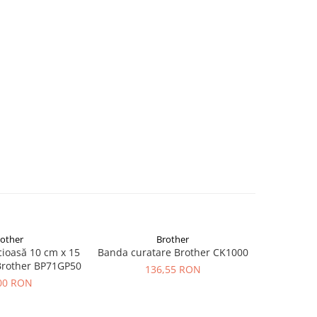
rother
Brother
ucioasă 10 cm x 15
Banda curatare Brother CK1000
Banda co
Brother BP71GP50
5m B
136,55 RON
00 RON