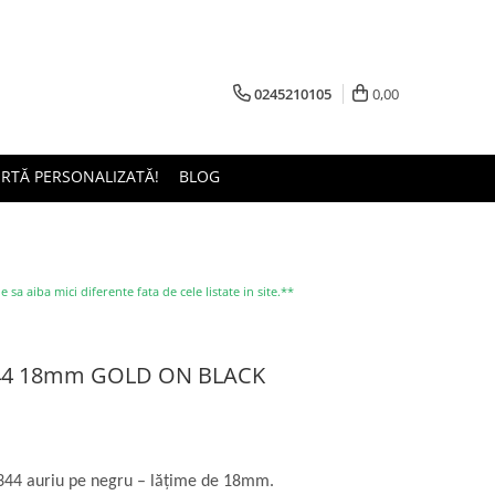
0245210105
0,00
ERTĂ PERSONALIZATĂ!
BLOG
a aiba mici diferente fata de cele listate in site.**
E344 18mm GOLD ON BLACK
344 auriu pe negru – lățime de 18mm.