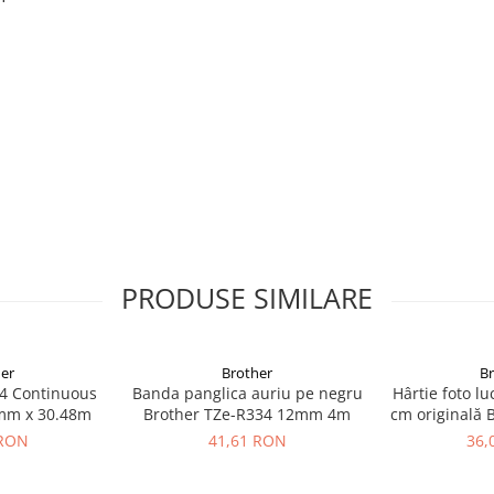
calitate înaltă. Asigură rezultate
PRODUSE SIMILARE
er
Brother
B
4 Continuous
Banda panglica auriu pe negru
Hârtie foto l
mm x 30.48m
Brother TZe-R334 12mm 4m
cm originală 
 RON
41,61 RON
36,