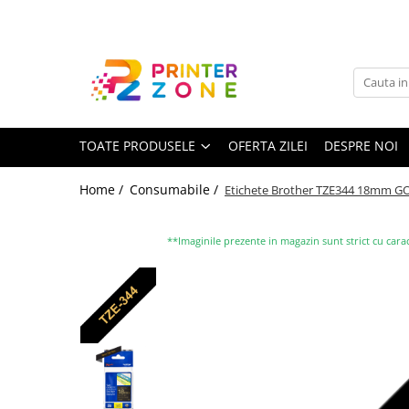
Toate Produsele
Imprimante
Imprimante laser
TOATE PRODUSELE
OFERTA ZILEI
DESPRE NOI
Imprimante cu jet
Multifunctionale laser
Home /
Consumabile /
Etichete Brother TZE344 18mm 
Multifunctionale cu jet
Imprimante etichete
**Imaginile prezente in magazin sunt strict cu carac
Imprimante termice
Scanere
Imprimante matriciale
Accesorii imprimante
Accesorii multifunctionale
Piese schimb