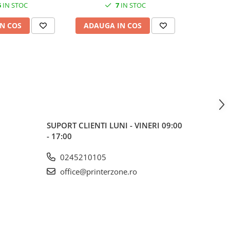
5
IN STOC
7
IN STOC
N COS
ADAUGA IN COS
ADAUG
SUPORT CLIENTI
LUNI - VINERI 09:00
- 17:00
0245210105
office@printerzone.ro