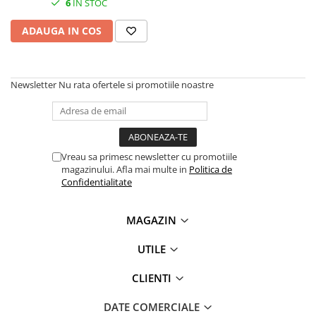
6
IN STOC
SSD-uri externe
Camere IP
ADAUGA IN COS
Hard disk-uri externe
Accesorii retelistica
Card reader
PDU
Placi captura
Newsletter
Nu rata ofertele si promotiile noastre
Adaptoare PCI / PCIe
Vreau sa primesc newsletter cu promotiile
magazinului. Afla mai multe in
Politica de
Confidentialitate
MAGAZIN
UTILE
CLIENTI
DATE COMERCIALE