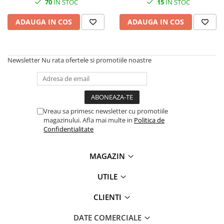
70
IN STOC
15
IN STOC
SSD-uri externe
Camere IP
ADAUGA IN COS
ADAUGA IN COS
Hard disk-uri externe
Accesorii retelistica
Card reader
PDU
Placi captura
Newsletter
Nu rata ofertele si promotiile noastre
Adaptoare PCI / PCIe
Vreau sa primesc newsletter cu promotiile
magazinului. Afla mai multe in
Politica de
Confidentialitate
MAGAZIN
UTILE
CLIENTI
DATE COMERCIALE