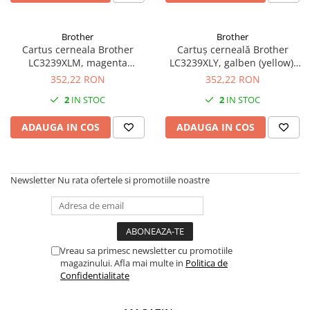
Brother
Brother
Cartus cerneala Brother
Cartuș cerneală Brother
LC3239XLM, magenta
LC3239XLY, galben (yellow),
(magenta), original, 5000
original, 5000 pagini
352,22 RON
352,22 RON
pagini, 52 ml
2
IN STOC
2
IN STOC
ADAUGA IN COS
ADAUGA IN COS
Newsletter
Nu rata ofertele si promotiile noastre
Vreau sa primesc newsletter cu promotiile
magazinului. Afla mai multe in
Politica de
Confidentialitate