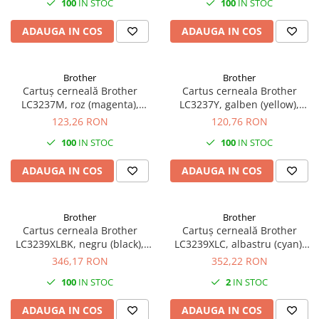
100
IN STOC
100
IN STOC
SSD-uri externe
Camere IP
ADAUGA IN COS
ADAUGA IN COS
Hard disk-uri externe
Accesorii retelistica
Card reader
PDU
Brother
Brother
Placi captura
Cartuș cerneală Brother
Cartus cerneala Brother
Adaptoare PCI / PCIe
LC3237M, roz (magenta),
LC3237Y, galben (yellow),
original, 1500 pagini
original, 1500 pagini, 14.5 ml
123,26 RON
120,76 RON
100
IN STOC
100
IN STOC
ADAUGA IN COS
ADAUGA IN COS
Brother
Brother
Cartus cerneala Brother
Cartuș cerneală Brother
LC3239XLBK, negru (black),
LC3239XLC, albastru (cyan),
original, 6000 pagini, 102 ml
original, 5000 pagini
346,17 RON
352,22 RON
100
IN STOC
2
IN STOC
ADAUGA IN COS
ADAUGA IN COS