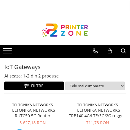
Toate Produsele
Imprimante
Imprimante laser
Imprimante cu jet
Multifunctionale laser
IoT Gateways
Multifunctionale cu jet
Imprimante etichete
Afiseaza:
1-
2
din
2
produse
Imprimante termice
FILTRE
Scanere
Imprimante matriciale
TELTONIKA NETWORKS
TELTONIKA NETWORKS
TELTONIKA NETWORKS
TELTONIKA NETWORKS
Accesorii imprimante
RUTC50 5G Router
TRB140 4G/LTE/3G/2G rugged
Accesorii multifunctionale
gateway
3.627,18 RON
711,78 RON
Piese schimb