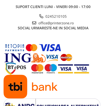
Imprimante 3D
SUPORT CLIENTI
LUNI - VINERI 09:00 - 17:00
Accesorii imprimante 3D
0245210105
Filament imprimanta 3D
office@printerzone.ro
Laptopuri
SOCIAL
URMARESTE-NE IN SOCIAL MEDIA
Laptopuri / notebookuri
Laptopuri gaming
Ultrabookuri
Laptop-uri 2 in 1
Accesorii laptop
Mini PC AI
Piese si accesorii
Accesorii Printing
Ribbon
Desktop PC
PC Office