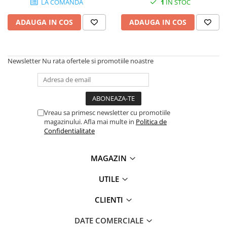
LA COMANDA
1
IN STOC
Plottere
ADAUGA IN COS
ADAUGA IN COS
Consumabile imprimanta
Tonere
Drum unit
Newsletter
Nu rata ofertele si promotiile noastre
Capete imprimare
Cartuse inkjet si cerneala
Hartie
Vreau sa primesc newsletter cu promotiile
Ribbon
magazinului. Afla mai multe in
Politica de
Confidentialitate
Developer
Consumabile imprimanta
MAGAZIN
compatibile
Tonere compatibile
UTILE
Cartuse compatibile
CLIENTI
Drum unit compatibile
Printare 3D
DATE COMERCIALE