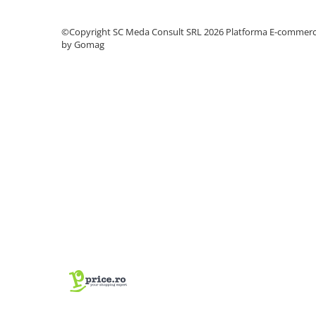
PC Gaming
Workstation
©Copyright SC Meda Consult SRL 2026
Platforma E-commer
by Gomag
All-in-One PC
Mini PC
Monitoare
Monitoare LED
Accesorii monitoare
Componente
Placi video
Procesoare
Placi de baza
Memorii RAM
SSD-uri interne
Hard disk-uri interne
Surse