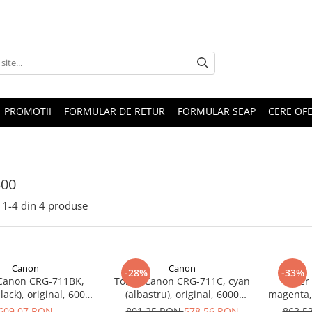
PROMOTII
FORMULAR DE RETUR
FORMULAR SEAP
CERE OF
300
1-
4
din
4
produse
Canon
Canon
-28%
-33%
Canon CRG-711BK,
Toner Canon CRG-711C, cyan
Toner
lack), original, 6000
(albastru), original, 6000
magenta, 
pagini
pagini, 200 g
609,07 RON
801,25 RON
578,56 RON
863,5