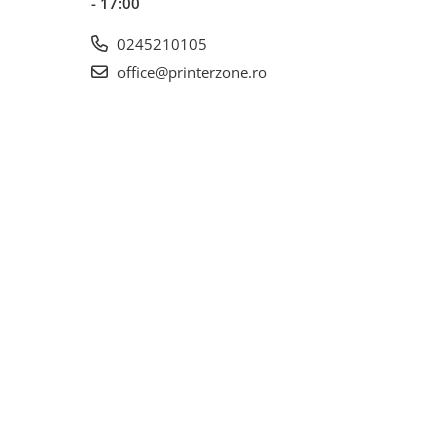
- 17:00
0245210105
office@printerzone.ro