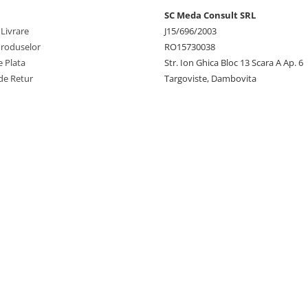
SC Meda Consult SRL
 Livrare
J15/696/2003
Produselor
RO15730038
 Plata
Str. Ion Ghica Bloc 13 Scara A Ap. 6
de Retur
Targoviste, Dambovita