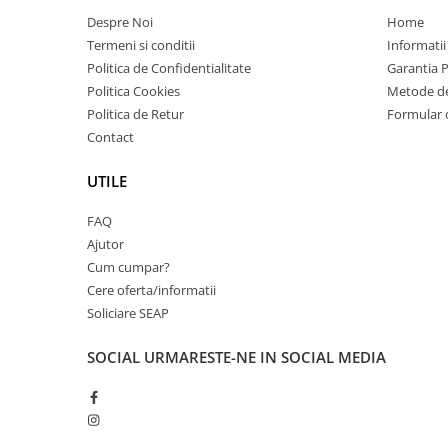
Imprimante 3D
Despre Noi
Home
Accesorii imprimante 3D
Termeni si conditii
Informatii
Politica de Confidentialitate
Garantia 
Filament imprimanta 3D
Politica Cookies
Metode de
Laptopuri
Politica de Retur
Formular 
Laptopuri / notebookuri
Contact
Laptopuri gaming
UTILE
Ultrabookuri
FAQ
Laptop-uri 2 in 1
Ajutor
Accesorii laptop
Cum cumpar?
Mini PC AI
Cere oferta/informatii
Piese si accesorii
Soliciare SEAP
Accesorii Printing
SOCIAL
URMARESTE-NE IN SOCIAL MEDIA
Ribbon
Desktop PC
PC Office