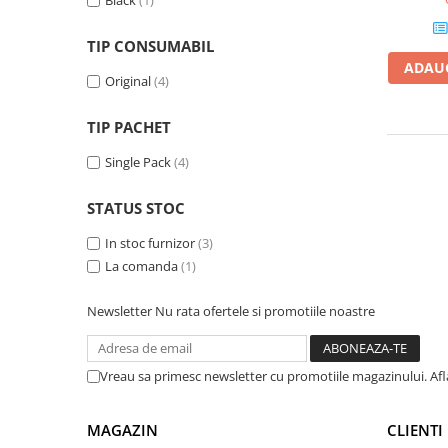
Black
(1)
Plottere
TIP CONSUMABIL
Consumabile imprimanta
ADAUG
Tonere
Original
(4)
Drum unit
TIP PACHET
Capete imprimare
Single Pack
(4)
Cartuse inkjet si cerneala
Hartie
STATUS STOC
Ribbon
In stoc furnizor
(3)
Developer
La comanda
(1)
Consumabile imprimanta
Newsletter
Nu rata ofertele si promotiile noastre
compatibile
Tonere compatibile
Cartuse compatibile
Vreau sa primesc newsletter cu promotiile magazinului. Af
Drum unit compatibile
MAGAZIN
CLIENTI
Printare 3D