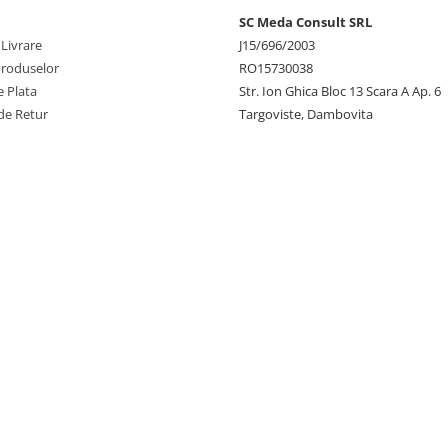
SC Meda Consult SRL
 Livrare
J15/696/2003
Produselor
RO15730038
 Plata
Str. Ion Ghica Bloc 13 Scara A Ap. 6
de Retur
Targoviste, Dambovita