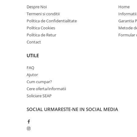
Imprimante 3D
Despre Noi
Home
Accesorii imprimante 3D
Termeni si conditii
Informatii
Politica de Confidentialitate
Garantia 
Filament imprimanta 3D
Politica Cookies
Metode de
Laptopuri
Politica de Retur
Formular 
Laptopuri / notebookuri
Contact
Laptopuri gaming
UTILE
Ultrabookuri
FAQ
Laptop-uri 2 in 1
Ajutor
Accesorii laptop
Cum cumpar?
Mini PC AI
Cere oferta/informatii
Piese si accesorii
Soliciare SEAP
Accesorii Printing
SOCIAL
URMARESTE-NE IN SOCIAL MEDIA
Ribbon
Desktop PC
PC Office