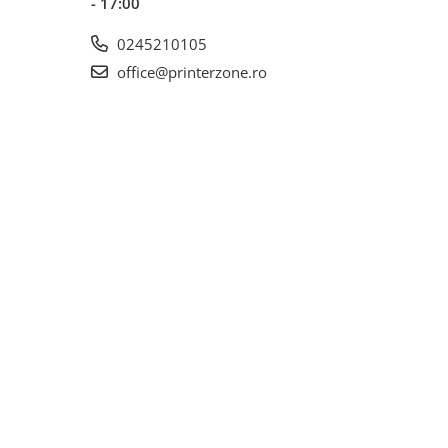
- 17:00
0245210105
office@printerzone.ro