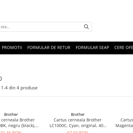
PROMOTII
FORMULAR DE RETUR
FORMULAR SEAP
CERE OF
0
1-
4
din
4
produse
Brother
Brother
 cerneala Brother
Cartus cerneala Brother
Cartus
BK, negru (black),
LC1000C, Cyan, original, 400
Magenta
inal, 500 pagini
pagini
orig
31,46 RON
67,04 RON