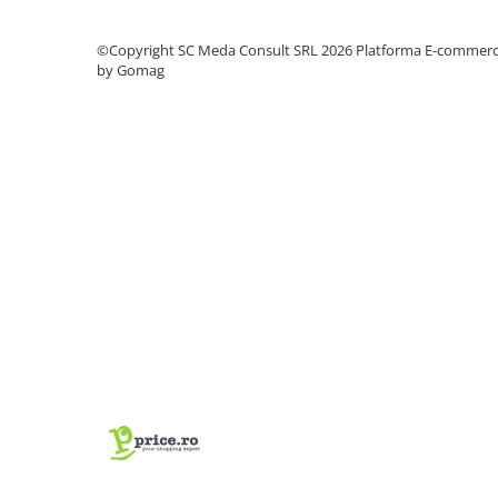
PC Gaming
Workstation
©Copyright SC Meda Consult SRL 2026
Platforma E-commer
by Gomag
All-in-One PC
Mini PC
Monitoare
Monitoare LED
Accesorii monitoare
Componente
Placi video
Procesoare
Placi de baza
Memorii RAM
SSD-uri interne
Hard disk-uri interne
Surse