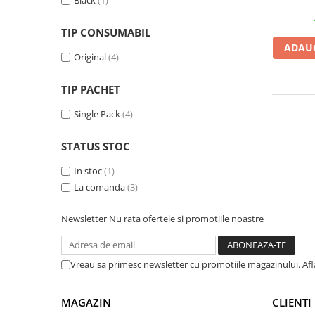
Black
(1)
Plottere
TIP CONSUMABIL
Consumabile imprimanta
ADAUG
Tonere
Original
(4)
Drum unit
TIP PACHET
Capete imprimare
Single Pack
(4)
Cartuse inkjet si cerneala
Hartie
STATUS STOC
Ribbon
In stoc
(1)
Developer
La comanda
(3)
Consumabile imprimanta
Newsletter
Nu rata ofertele si promotiile noastre
compatibile
Tonere compatibile
Cartuse compatibile
Vreau sa primesc newsletter cu promotiile magazinului. Af
Drum unit compatibile
MAGAZIN
CLIENTI
Printare 3D