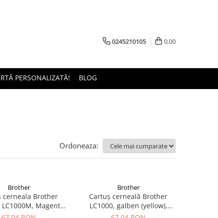
0245210105
0,00
ERTĂ PERSONALIZATĂ!
BLOG
Ordoneaza:
Brother
Brother
 cerneala Brother
Cartuș cerneală Brother
 LC1000M, Magenta,
LC1000, galben (yellow),
inal, 400 pagini
original, 400 pagini
67,04 RON
67,04 RON