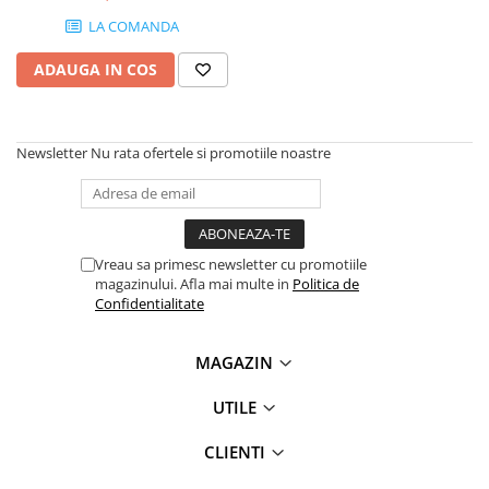
SSD-uri externe
Camere IP
LA COMANDA
Hard disk-uri externe
Accesorii retelistica
ADAUGA IN COS
Card reader
PDU
Placi captura
Newsletter
Nu rata ofertele si promotiile noastre
Adaptoare PCI / PCIe
Vreau sa primesc newsletter cu promotiile
magazinului. Afla mai multe in
Politica de
Confidentialitate
MAGAZIN
UTILE
CLIENTI