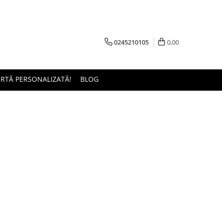
0245210105
0,00
ERTĂ PERSONALIZATĂ!
BLOG