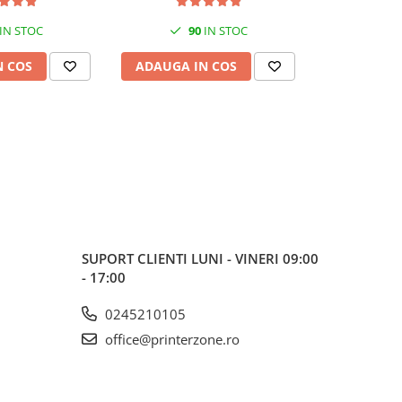
IN STOC
90
IN STOC
4
N COS
ADAUGA IN COS
ADAUGA 
SUPORT CLIENTI
LUNI - VINERI 09:00
- 17:00
0245210105
office@printerzone.ro