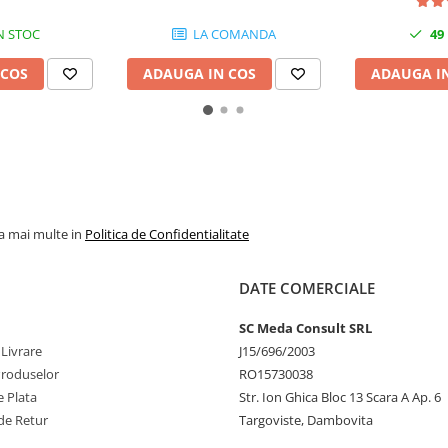
N STOC
LA COMANDA
49
 COS
ADAUGA IN COS
ADAUGA I
la mai multe in
Politica de Confidentialitate
DATE COMERCIALE
SC Meda Consult SRL
 Livrare
J15/696/2003
Produselor
RO15730038
 Plata
Str. Ion Ghica Bloc 13 Scara A Ap. 6
de Retur
Targoviste, Dambovita