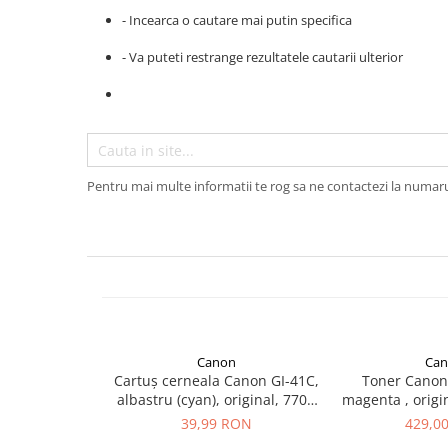
- Incearca o cautare mai putin specifica
Plottere
Consumabile imprimanta
- Va puteti restrange rezultatele cautarii ulterior
Tonere
Drum unit
Capete imprimare
Cartuse inkjet si cerneala
Pentru mai multe informatii te rog sa ne contactezi la numar
Hartie
Ribbon
Developer
Consumabile imprimanta
compatibile
Tonere compatibile
Canon
Can
Cartuse compatibile
Cartuș cerneala Canon GI-41C,
Toner Canon
albastru (cyan), original, 7700
magenta , origin
Drum unit compatibile
pagini, 70 ml
39,99 RON
429,0
Printare 3D