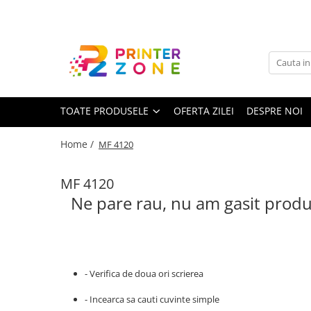
Toate Produsele
Imprimante
Imprimante laser
TOATE PRODUSELE
OFERTA ZILEI
DESPRE NOI
Imprimante cu jet
Multifunctionale laser
Home /
MF 4120
Multifunctionale cu jet
Imprimante etichete
MF 4120
Ne pare rau, nu am gasit produ
Imprimante termice
Scanere
Imprimante matriciale
Accesorii imprimante
- Verifica de doua ori scrierea
Accesorii multifunctionale
- Incearca sa cauti cuvinte simple
Piese schimb