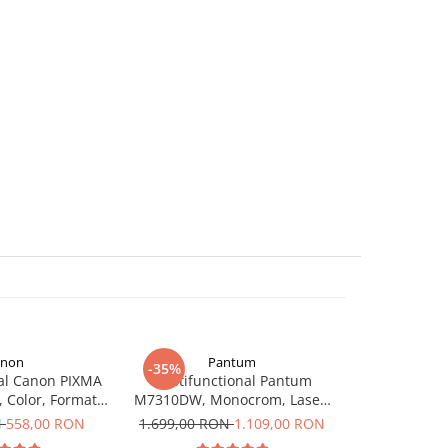
anon
Pantum
P
-35%
-27%
nal Canon PIXMA
Multifunctional Pantum
Imprimanta
, Color, Format
M7310DW, Monocrom, Laser,
P
ea, Wi-Fi
Duplex, Retea, Wi-Fi
N
558,00 RON
1.699,00 RON
1.109,00 RON
629,00 R