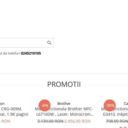
ul de telefon
0245210105
PROMOTII
on
Brother
C
-6%
-30%
 CRG-069M,
Multifunctionala Brother MFC-
Multifunctio
al, 1.9K pagini
L6710DW , Laser, Monocrom,
G3410, Inkjet
A4, Duplex, Retea, Wi-Fi
A4, Reț
0 RON
3.139,00 RON
2.956,00 RON
798,00 RO