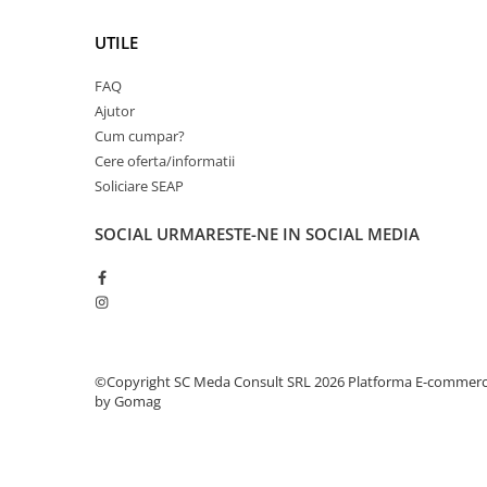
PC Gaming
UTILE
Workstation
All-in-One PC
FAQ
Mini PC
Ajutor
Cum cumpar?
Monitoare
Cere oferta/informatii
Monitoare LED
Soliciare SEAP
Accesorii monitoare
SOCIAL
URMARESTE-NE IN SOCIAL MEDIA
Componente
Placi video
Procesoare
Placi de baza
Memorii RAM
©Copyright SC Meda Consult SRL 2026
Platforma E-commer
by Gomag
SSD-uri interne
Hard disk-uri interne
Surse