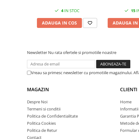
Imprimante 3D
4
IN STOC
15
I
Accesorii imprimante 3D
ADAUGA IN COS
ADAUGA IN
Filament imprimanta 3D
Laptopuri
Laptopuri / notebookuri
Laptopuri gaming
Newsletter
Nu rata ofertele si promotiile noastre
Ultrabookuri
Laptop-uri 2 in 1
Vreau sa primesc newsletter cu promotiile magazinului. Af
Accesorii laptop
Mini PC AI
MAGAZIN
CLIENTI
Piese si accesorii
Despre Noi
Home
Accesorii Printing
Termeni si conditii
Informatii
Ribbon
Politica de Confidentialitate
Garantia 
Politica Cookies
Metode de
Desktop PC
Politica de Retur
Formular 
PC Office
Contact