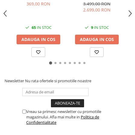
(negru/black), original,
Monocrom, Format A4,
mu
369,00 RON
3.499,00 RON
31.300 pagini
Duplex, Retea, Wi-Fi, Fax
ori
2.699,00 RON
65
IN STOC
9
IN STOC
ADAUGA IN COS
ADAUGA IN COS
Newsletter
Nu rata ofertele si promotiile noastre
Vreau sa primesc newsletter cu promotiile
magazinului. Afla mai multe in
Politica de
Confidentialitate