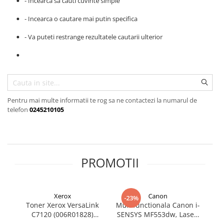
- Incearca sa cauti cuvinte simple
SSD-uri externe
Camere IP
- Incearca o cautare mai putin specifica
Hard disk-uri externe
Accesorii retelistica
- Va puteti restrange rezultatele cautarii ulterior
Card reader
PDU
Placi captura
Adaptoare PCI / PCIe
Pentru mai multe informatii te rog sa ne contactezi la numarul de
telefon
0245210105
PROMOTII
Xerox
Canon
-23%
Toner Xerox VersaLink
Multifunctionala Canon i-
C
C7120 (006R01828)
SENSYS MF553dw, Laser,