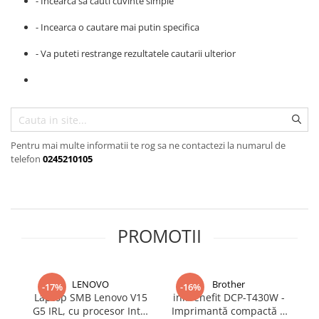
- Incearca sa cauti cuvinte simple
SSD-uri externe
Camere IP
- Incearca o cautare mai putin specifica
Hard disk-uri externe
Accesorii retelistica
- Va puteti restrange rezultatele cautarii ulterior
Card reader
PDU
Placi captura
Adaptoare PCI / PCIe
Pentru mai multe informatii te rog sa ne contactezi la numarul de
telefon
0245210105
PROMOTII
LENOVO
Brother
-17%
-16%
Laptop SMB Lenovo V15
inkbenefit DCP-T430W -
G5 IRL, cu procesor Intel
Imprimantă compactă 3
La