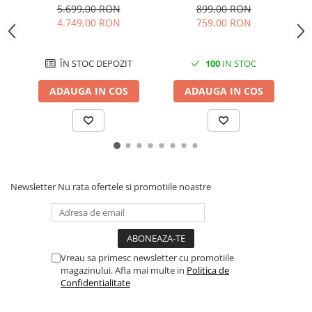
Core 7 240H, 15.6'' IPS, 32
în 1 cu rezervor de
La
5.699,00 RON
899,00 RON
GB DDR5, 1 TB, Intel
cerneală
A
4.749,00 RON
759,00 RON
Graphics
ÎN STOC DEPOZIT
100
IN STOC
ADAUGA IN COS
ADAUGA IN COS
Newsletter
Nu rata ofertele si promotiile noastre
Vreau sa primesc newsletter cu promotiile
magazinului. Afla mai multe in
Politica de
Confidentialitate