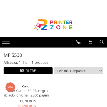
Toate Produsele
Imprimante
Imprimante laser
Imprimante cu jet
Multifunctionale laser
MF 5530
Multifunctionale cu jet
Imprimante etichete
Afiseaza:
1-
1
din
1
produse
Imprimante termice
FILTRE
Scanere
Imprimante matriciale
Canon
-3%
Toner Canon EP-27, negru
Accesorii imprimante
(black), original, 2500 pagini
Accesorii multifunctionale
311,70 RON
301,98 RON
Piese schimb