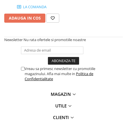
LA COMANDA
Plottere
Consumabile imprimanta
ADAUGA IN COS
Tonere
Drum unit
Capete imprimare
Newsletter
Nu rata ofertele si promotiile noastre
Cartuse inkjet si cerneala
Hartie
Ribbon
Vreau sa primesc newsletter cu promotiile
magazinului. Afla mai multe in
Politica de
Developer
Confidentialitate
Consumabile imprimanta
compatibile
MAGAZIN
Tonere compatibile
Cartuse compatibile
UTILE
Drum unit compatibile
CLIENTI
Printare 3D