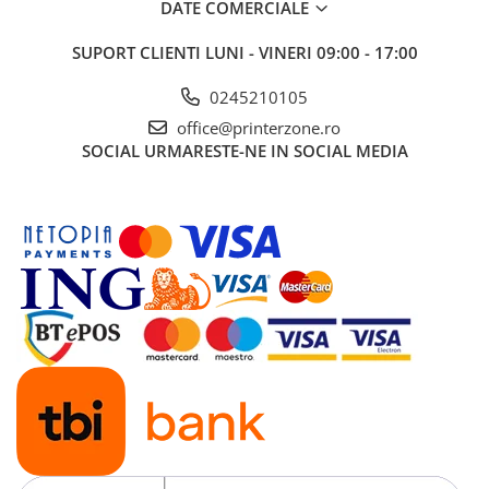
DATE COMERCIALE
Imprimante 3D
Accesorii imprimante 3D
SUPORT CLIENTI
LUNI - VINERI 09:00 - 17:00
Filament imprimanta 3D
0245210105
Laptopuri
office@printerzone.ro
Laptopuri / notebookuri
SOCIAL
URMARESTE-NE IN SOCIAL MEDIA
Laptopuri gaming
Ultrabookuri
Laptop-uri 2 in 1
Accesorii laptop
Mini PC AI
Piese si accesorii
Accesorii Printing
Ribbon
Desktop PC
PC Office