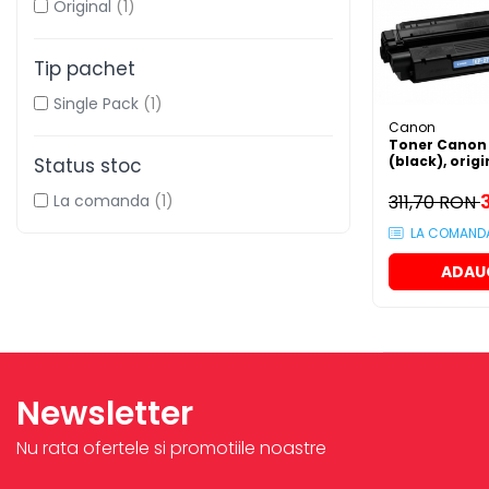
Original
(1)
Plottere
Consumabile imprimanta
Tip pachet
Tonere
Single Pack
(1)
Drum unit
Canon
Toner Canon 
Capete imprimare
(black), origi
Status stoc
Cartuse inkjet si cerneala
La comanda
(1)
311,70 RON
Hartie
LA COMAND
Ribbon
ADAU
Developer
Consumabile imprimanta
compatibile
Tonere compatibile
Newsletter
Cartuse compatibile
Drum unit compatibile
Nu rata ofertele si promotiile noastre
Printare 3D