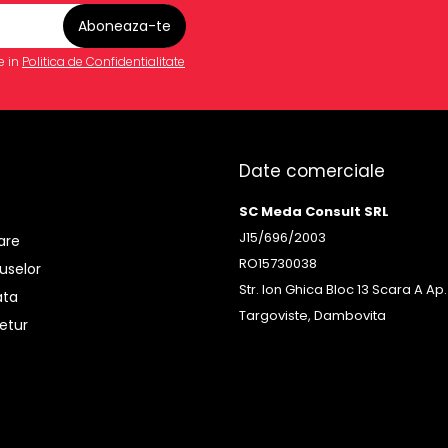
e in
Politica de Confidentialitate
Date comerciale
SC Meda Consult SRL
J15/696/2003
rare
RO15730038
uselor
Str. Ion Ghica Bloc 13 Scara A Ap.
ata
Targoviste, Dambovita
etur