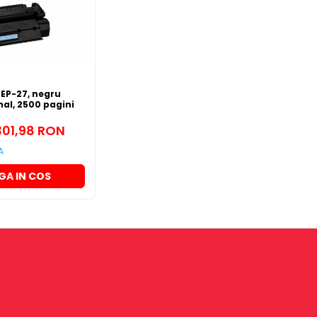
EP-27, negru
nal, 2500 pagini
301,98 RON
A
GA IN COS