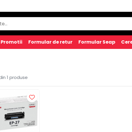
Promotii
Formular de retur
Formular Seap
Cere
din
1
produse