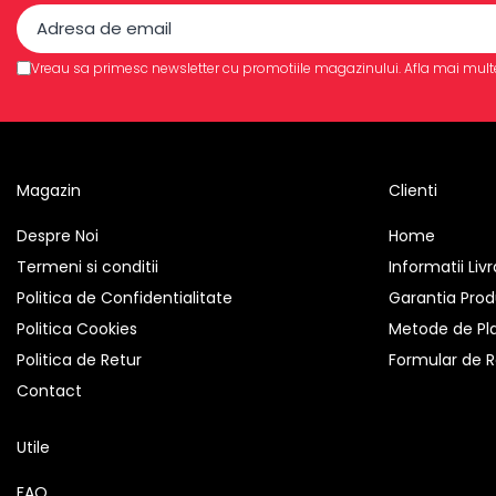
Imprimante 3D
Accesorii imprimante 3D
Vreau sa primesc newsletter cu promotiile magazinului. Afla mai mult
Filament imprimanta 3D
Laptopuri
Laptopuri / notebookuri
Laptopuri gaming
Magazin
Clienti
Ultrabookuri
Despre Noi
Home
Laptop-uri 2 in 1
Termeni si conditii
Informatii Liv
Accesorii laptop
Politica de Confidentialitate
Garantia Prod
Mini PC AI
Politica Cookies
Metode de Pl
Piese si accesorii
Politica de Retur
Formular de R
Accesorii Printing
Contact
Ribbon
Desktop PC
Utile
PC Office
FAQ