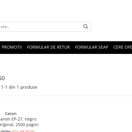
PROMOTII
FORMULAR DE RETUR
FORMULAR SEAP
CERE OF
50
1-
1
din
1
produse
Canon
Canon EP-27, negru
original, 2500 pagini
0 RON
301,98 RON