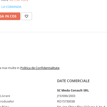
LA COMANDA
A IN COS
la mai multe in
Politica de Confidentialitate
DATE COMERCIALE
SC Meda Consult SRL
 Livrare
J15/696/2003
Produselor
RO15730038
 Plata
Str. Ion Ghica Bloc 13 Scara A Ap. 6