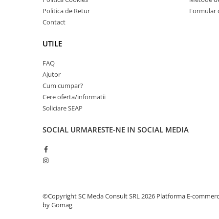
Imprimante 3D
Politica de Retur
Formular 
Accesorii imprimante 3D
Contact
Filament imprimanta 3D
UTILE
Laptopuri
FAQ
Laptopuri / notebookuri
Ajutor
Laptopuri gaming
Cum cumpar?
Ultrabookuri
Cere oferta/informatii
Soliciare SEAP
Laptop-uri 2 in 1
Accesorii laptop
SOCIAL
URMARESTE-NE IN SOCIAL MEDIA
Mini PC AI
Piese si accesorii
Accesorii Printing
Ribbon
Desktop PC
©Copyright SC Meda Consult SRL 2026
Platforma E-commer
by Gomag
PC Office