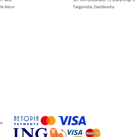
de Retur
Targoviste, Dambovita
ce