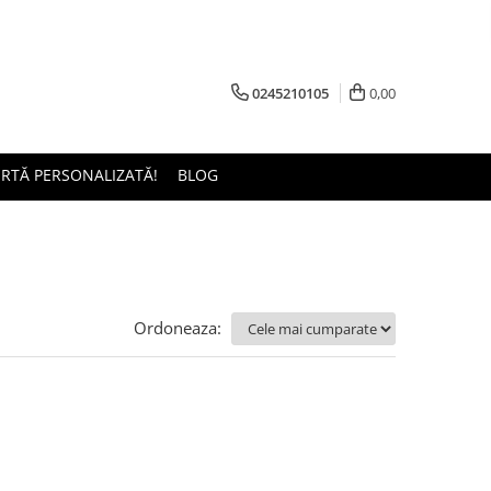
0245210105
0,00
ERTĂ PERSONALIZATĂ!
BLOG
Ordoneaza: