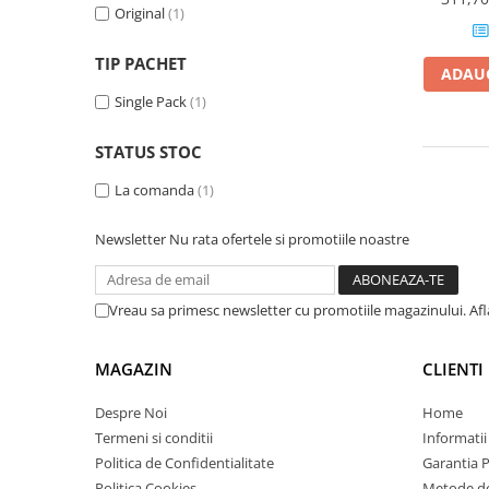
Original
(1)
Plottere
Consumabile imprimanta
TIP PACHET
ADAUG
Tonere
Single Pack
(1)
Drum unit
STATUS STOC
Capete imprimare
Cartuse inkjet si cerneala
La comanda
(1)
Hartie
Newsletter
Nu rata ofertele si promotiile noastre
Ribbon
Developer
Vreau sa primesc newsletter cu promotiile magazinului. Af
Consumabile imprimanta
compatibile
MAGAZIN
CLIENTI
Tonere compatibile
Cartuse compatibile
Despre Noi
Home
Termeni si conditii
Informatii
Drum unit compatibile
Politica de Confidentialitate
Garantia 
Printare 3D
Politica Cookies
Metode de