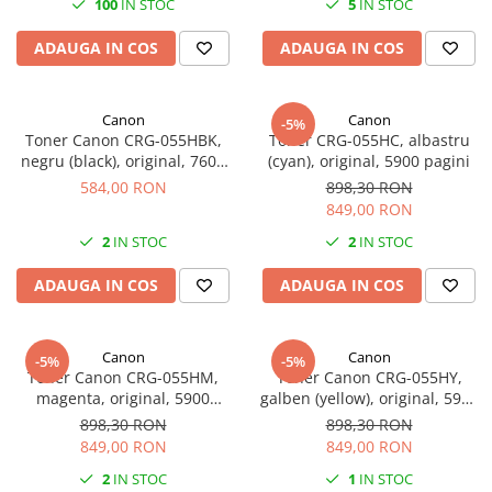
100
IN STOC
5
IN STOC
SSD-uri externe
Camere IP
ADAUGA IN COS
ADAUGA IN COS
Hard disk-uri externe
Accesorii retelistica
Card reader
PDU
Canon
Canon
-5%
Placi captura
Toner Canon CRG-055HBK,
Toner CRG-055HC, albastru
Adaptoare PCI / PCIe
negru (black), original, 7600
(cyan), original, 5900 pagini
pagini
584,00 RON
898,30 RON
849,00 RON
2
IN STOC
2
IN STOC
ADAUGA IN COS
ADAUGA IN COS
Canon
Canon
-5%
-5%
Toner Canon CRG-055HM,
Toner Canon CRG-055HY,
magenta, original, 5900
galben (yellow), original, 5900
pagini,
pagini
898,30 RON
898,30 RON
849,00 RON
849,00 RON
2
IN STOC
1
IN STOC