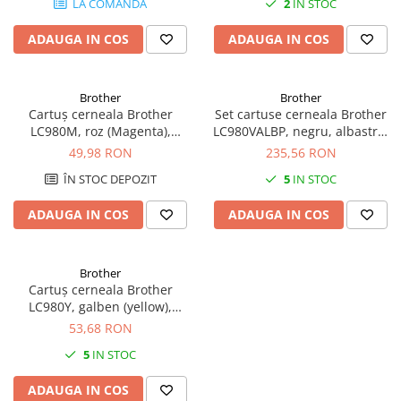
LA COMANDA
2
IN STOC
SSD-uri externe
Camere IP
ADAUGA IN COS
ADAUGA IN COS
Hard disk-uri externe
Accesorii retelistica
Card reader
PDU
Brother
Brother
Placi captura
Cartuș cerneala Brother
Set cartuse cerneala Brother
Adaptoare PCI / PCIe
LC980M, roz (Magenta),
LC980VALBP, negru, albastru,
original, 260 pagini
roz si galben, originale,
49,98 RON
235,56 RON
300/260 pagini, 6/4.8 ml
ÎN STOC DEPOZIT
5
IN STOC
ADAUGA IN COS
ADAUGA IN COS
Brother
Cartuș cerneala Brother
LC980Y, galben (yellow),
original, 260 pagini, 4.8 ml
53,68 RON
5
IN STOC
ADAUGA IN COS