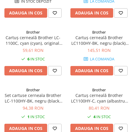
ÎN STOC DEPOZIT
LA COMANDA
Plottere
ADAUGA IN COS
ADAUGA IN COS
Consumabile imprimanta
Tonere
Drum unit
Brother
Brother
Cartuș cerneală Brother LC-
Cartuș cerneală Brother
Capete imprimare
1100C, cyan (cyan), original,
LC1100HY-BK, negru (black),
325 pagini
original, 900 pagini
59,61 RON
145,51 RON
Cartuse inkjet si cerneala
6
IN STOC
LA COMANDA
Hartie
Ribbon
ADAUGA IN COS
ADAUGA IN COS
Developer
Consumabile imprimanta
Brother
Brother
compatibile
Set cartuse cerneala Brother
Cartuș cerneală Brother
Tonere compatibile
LC-1100HY-BK, negru (black),
LC1100HY-C, cyan (albastru),
original, 2 bucăți, 900 pagini
original, 750 pagini
94,38 RON
80,41 RON
Cartuse compatibile
fiecare
1
IN STOC
4
IN STOC
Drum unit compatibile
Printare 3D
ADAUGA IN COS
ADAUGA IN COS