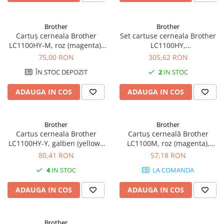
Imprimante 3D
Accesorii imprimante 3D
Brother
Brother
Cartuș cerneala Brother
Set cartuse cerneala Brother
Filament imprimanta 3D
LC1100HY-M, roz (magenta),
LC1100HY,
Laptopuri
original, 750 pagini
negru/albastru/roz/galben
75,00 RON
305,62 RON
(Black/Cyan/Magenta/Yellow),
Laptopuri / notebookuri
ÎN STOC DEPOZIT
2
IN STOC
original, 750 pagini
Laptopuri gaming
ADAUGA IN COS
ADAUGA IN COS
Ultrabookuri
Laptop-uri 2 in 1
Brother
Brother
Accesorii laptop
Cartus cerneala Brother
Cartuș cerneală Brother
Mini PC AI
LC1100HY-Y, galben (yellow),
LC1100M, roz (magenta),
original, 750 pagini
original, 325 pagini, 10.6 ml
80,41 RON
57,18 RON
Piese si accesorii
Accesorii Printing
4
IN STOC
LA COMANDA
Ribbon
ADAUGA IN COS
ADAUGA IN COS
Desktop PC
PC Office
Brother