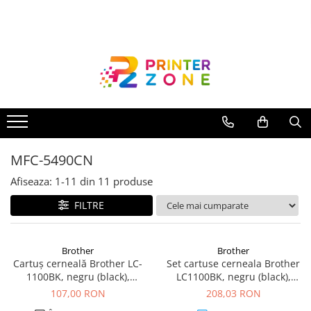
Toate Produsele
Imprimante
Imprimante laser
Imprimante cu jet
Multifunctionale laser
MFC-5490CN
Multifunctionale cu jet
Imprimante etichete
Afiseaza:
1-
11
din
11
produse
Imprimante termice
FILTRE
Scanere
Imprimante matriciale
Brother
Brother
Cartuș cerneală Brother LC-
Set cartuse cerneala Brother
Accesorii imprimante
1100BK, negru (black),
LC1100BK, negru (black),
Accesorii multifunctionale
original, 450 pagini
original, 900 pagini, pachet
107,00 RON
208,03 RON
dublu
Piese schimb