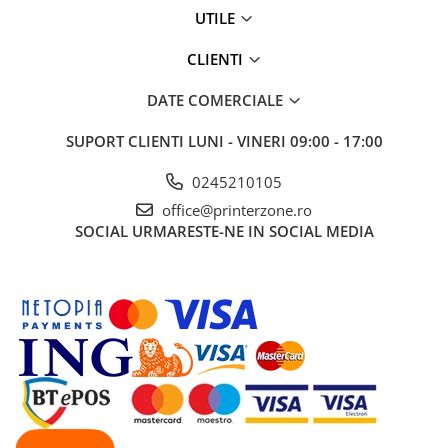
Carcase
UTILE
Coolere CPU
CLIENTI
Ventilatoare
DATE COMERCIALE
Pasta termica
Placi video profesionale
SUPORT CLIENTI
LUNI - VINERI 09:00 - 17:00
SSD-uri externe
0245210105
Hard disk-uri externe
office@printerzone.ro
SOCIAL
URMARESTE-NE IN SOCIAL MEDIA
Card reader
Placi captura
Adaptoare PCI / PCIe
Periferice PC
Mouse
Tastaturi
Kit mouse si tastatura
Web-cam-uri si sisteme