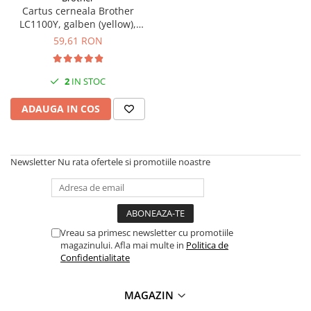
PC Gaming
Cartus cerneala Brother
LC1100Y, galben (yellow),
Workstation
original, 325 pagini, 5.5 ml
59,61 RON
All-in-One PC
Mini PC
2
IN STOC
Monitoare
ADAUGA IN COS
Monitoare LED
Accesorii monitoare
Componente
Newsletter
Nu rata ofertele si promotiile noastre
Placi video
Procesoare
Placi de baza
Vreau sa primesc newsletter cu promotiile
Memorii RAM
magazinului. Afla mai multe in
Politica de
SSD-uri interne
Confidentialitate
Hard disk-uri interne
MAGAZIN
Surse