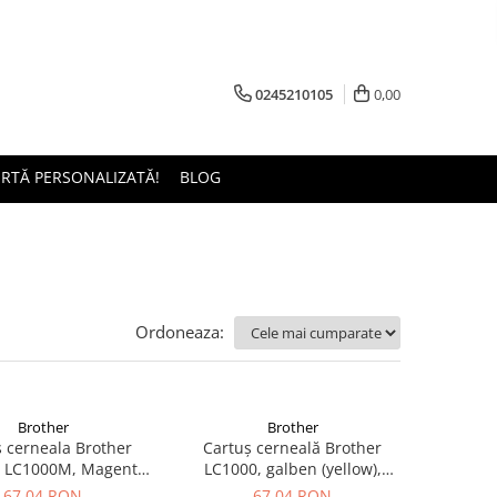
0245210105
0,00
ERTĂ PERSONALIZATĂ!
BLOG
Ordoneaza:
Brother
Brother
 cerneala Brother
Cartuș cerneală Brother
 LC1000M, Magenta,
LC1000, galben (yellow),
inal, 400 pagini
original, 400 pagini
67,04 RON
67,04 RON