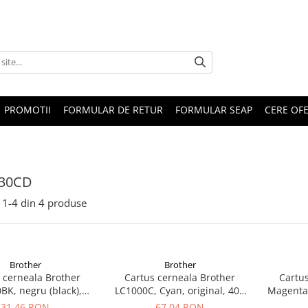
PROMOTII
FORMULAR DE RETUR
FORMULAR SEAP
CERE OF
30CD
1-
4
din
4
produse
Brother
Brother
 cerneala Brother
Cartus cerneala Brother
Cartus
BK, negru (black),
LC1000C, Cyan, original, 400
Magenta
inal, 500 pagini
pagini
orig
31,46 RON
67,04 RON