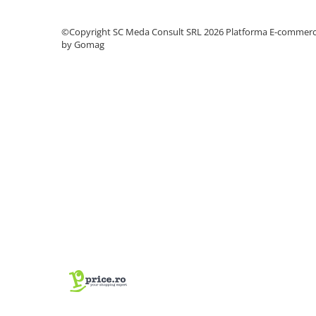
PC Gaming
Workstation
©Copyright SC Meda Consult SRL 2026
Platforma E-commer
by Gomag
All-in-One PC
Mini PC
Monitoare
Monitoare LED
Accesorii monitoare
Componente
Placi video
Procesoare
Placi de baza
Memorii RAM
SSD-uri interne
Hard disk-uri interne
Surse