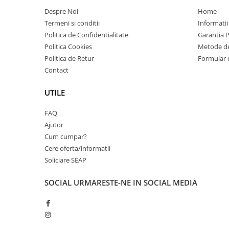
Imprimante 3D
Despre Noi
Home
Accesorii imprimante 3D
Termeni si conditii
Informatii
Politica de Confidentialitate
Garantia 
Filament imprimanta 3D
Politica Cookies
Metode de
Laptopuri
Politica de Retur
Formular 
Laptopuri / notebookuri
Contact
Laptopuri gaming
UTILE
Ultrabookuri
FAQ
Laptop-uri 2 in 1
Ajutor
Accesorii laptop
Cum cumpar?
Mini PC AI
Cere oferta/informatii
Piese si accesorii
Soliciare SEAP
Accesorii Printing
SOCIAL
URMARESTE-NE IN SOCIAL MEDIA
Ribbon
Desktop PC
PC Office