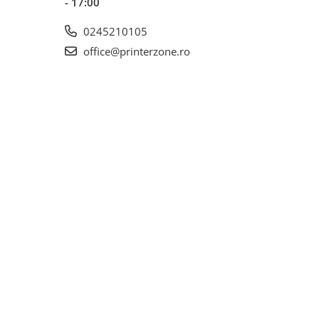
- 17:00
0245210105
office@printerzone.ro