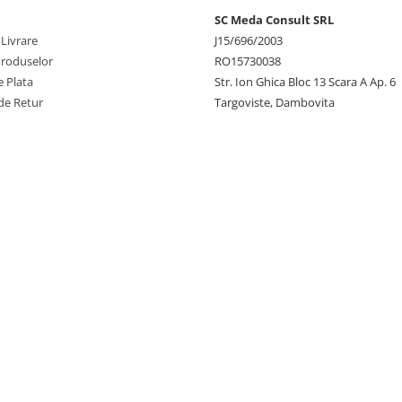
SC Meda Consult SRL
 Livrare
J15/696/2003
Produselor
RO15730038
 Plata
Str. Ion Ghica Bloc 13 Scara A Ap. 6
de Retur
Targoviste, Dambovita