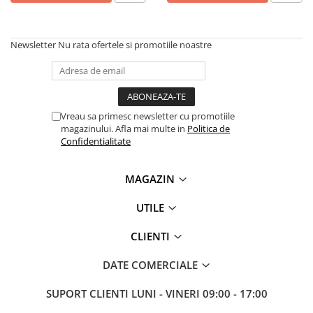
Imprimante 3D
Accesorii imprimante 3D
Newsletter
Nu rata ofertele si promotiile noastre
Filament imprimanta 3D
Laptopuri
Laptopuri / notebookuri
Laptopuri gaming
Vreau sa primesc newsletter cu promotiile
magazinului. Afla mai multe in
Politica de
Ultrabookuri
Confidentialitate
Laptop-uri 2 in 1
Accesorii laptop
MAGAZIN
Mini PC AI
UTILE
Piese si accesorii
CLIENTI
Accesorii Printing
Ribbon
DATE COMERCIALE
Desktop PC
SUPORT CLIENTI
LUNI - VINERI 09:00 - 17:00
PC Office