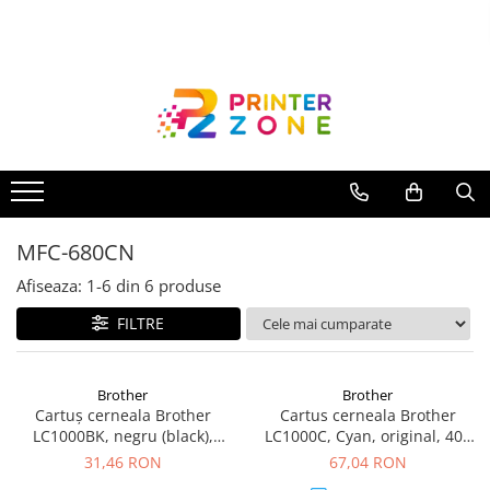
Toate Produsele
Imprimante
Imprimante laser
Imprimante cu jet
Multifunctionale laser
MFC-680CN
Multifunctionale cu jet
Imprimante etichete
Afiseaza:
1-
6
din
6
produse
Imprimante termice
FILTRE
Scanere
Imprimante matriciale
Brother
Brother
Cartuș cerneala Brother
Cartus cerneala Brother
Accesorii imprimante
LC1000BK, negru (black),
LC1000C, Cyan, original, 400
Accesorii multifunctionale
original, 500 pagini
pagini
31,46 RON
67,04 RON
Piese schimb