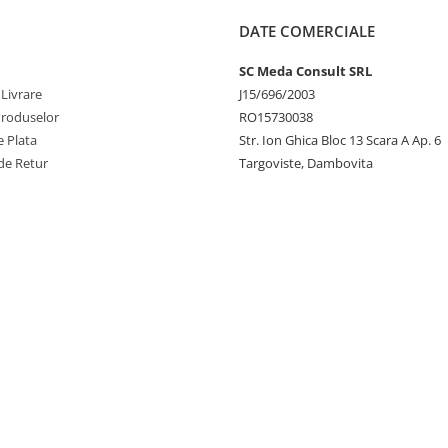
DATE COMERCIALE
SC Meda Consult SRL
 Livrare
J15/696/2003
Produselor
RO15730038
 Plata
Str. Ion Ghica Bloc 13 Scara A Ap. 6
de Retur
Targoviste, Dambovita