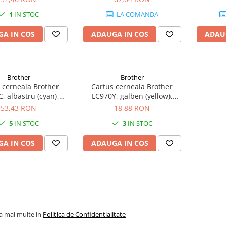
1
IN STOC
LA COMANDA
A IN COS
ADAUGA IN COS
ADAU
Brother
Brother
 cerneala Brother
Cartus cerneala Brother
, albastru (cyan),
LC970Y, galben (yellow),
inal, 300 pagini
original, 300 pagini, 9 ml
53,43 RON
18,88 RON
5
IN STOC
3
IN STOC
A IN COS
ADAUGA IN COS
la mai multe in
Politica de Confidentialitate