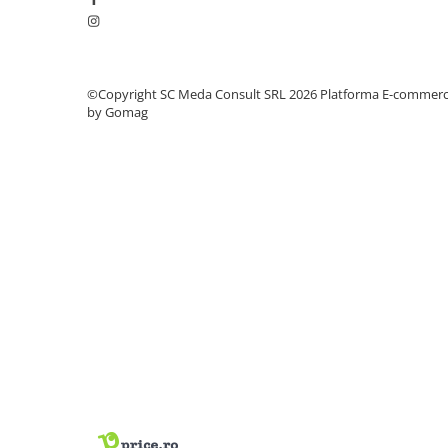
PC Gaming
Workstation
All-in-One PC
©Copyright SC Meda Consult SRL 2026
Platforma E-commer
Mini PC
by Gomag
Monitoare
Monitoare LED
Accesorii monitoare
Componente
Placi video
Procesoare
Placi de baza
Memorii RAM
SSD-uri interne
Hard disk-uri interne
Surse