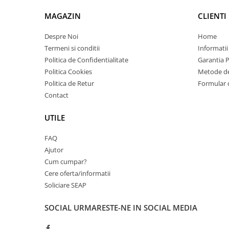
Imprimante 3D
MAGAZIN
CLIENTI
Accesorii imprimante 3D
Despre Noi
Home
Filament imprimanta 3D
Termeni si conditii
Informatii
Laptopuri
Politica de Confidentialitate
Garantia 
Laptopuri / notebookuri
Politica Cookies
Metode de
Laptopuri gaming
Politica de Retur
Formular 
Contact
Ultrabookuri
Laptop-uri 2 in 1
UTILE
Accesorii laptop
FAQ
Mini PC AI
Ajutor
Piese si accesorii
Cum cumpar?
Accesorii Printing
Cere oferta/informatii
Soliciare SEAP
Ribbon
Desktop PC
SOCIAL
URMARESTE-NE IN SOCIAL MEDIA
PC Office