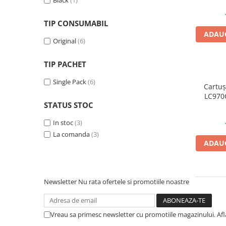
Black
(1)
Plottere
TIP CONSUMABIL
Consumabile imprimanta
ADAUG
Tonere
Original
(6)
Drum unit
TIP PACHET
Capete imprimare
Single Pack
(6)
Cartuse inkjet si cerneala
Cartuș
LC970C
Hartie
STATUS STOC
orig
Ribbon
In stoc
(3)
Developer
La comanda
(3)
ADAUG
Consumabile imprimanta
compatibile
Tonere compatibile
Newsletter
Nu rata ofertele si promotiile noastre
Cartuse compatibile
Drum unit compatibile
Vreau sa primesc newsletter cu promotiile magazinului. Af
Printare 3D