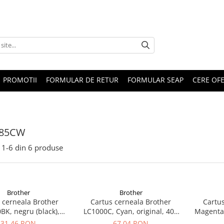
PROMOTII
FORMULAR DE RETUR
FORMULAR SEAP
CERE OF
885CW
1-
6
din
6
produse
Brother
Brother
 cerneala Brother
Cartus cerneala Brother
Cartus
BK, negru (black),
LC1000C, Cyan, original, 400
Magenta
inal, 500 pagini
pagini
orig
31,46 RON
67,04 RON