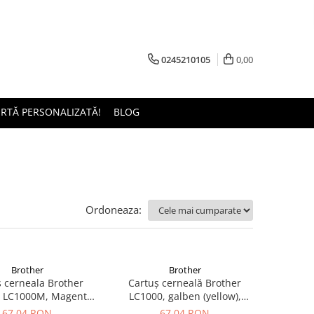
0245210105
0,00
ERTĂ PERSONALIZATĂ!
BLOG
Ordoneaza:
Brother
Brother
 cerneala Brother
Cartuș cerneală Brother
 LC1000M, Magenta,
LC1000, galben (yellow),
inal, 400 pagini
original, 400 pagini
67,04 RON
67,04 RON