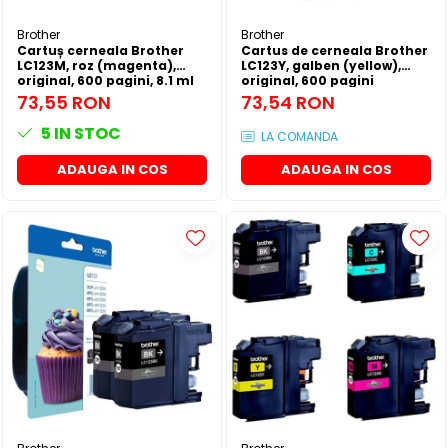
Brother
Brother
Cartuș cerneala Brother
Cartus de cerneala Brother
LC123M, roz (magenta),
LC123Y, galben (yellow),
original, 600 pagini, 8.1 ml
original, 600 pagini
73,55 RON
73,54 RON
5
IN STOC
LA COMANDA
ADAUGA IN COS
ADAUGA IN COS