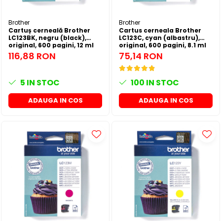
SSD-uri externe
Camere IP
Brother
Brother
Hard disk-uri externe
Accesorii retelistica
Cartuș cerneală Brother
Cartus cerneala Brother
LC123BK, negru (black),
LC123C, cyan (albastru),
Card reader
PDU
original, 600 pagini, 12 ml
original, 600 pagini, 8.1 ml
116,88 RON
75,14 RON
Placi captura
Adaptoare PCI / PCIe
5
IN STOC
100
IN STOC
ADAUGA IN COS
ADAUGA IN COS