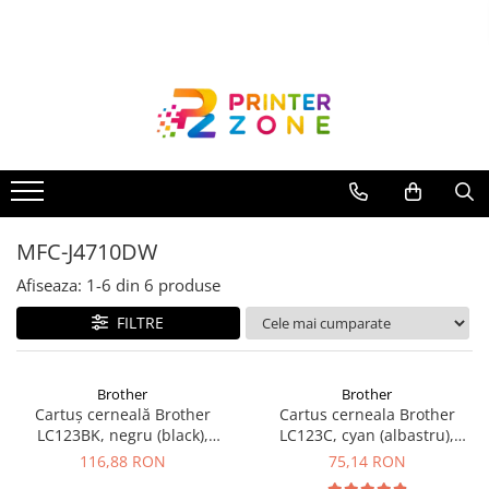
Toate Produsele
Imprimante
Imprimante laser
Imprimante cu jet
Multifunctionale laser
MFC-J4710DW
Multifunctionale cu jet
Imprimante etichete
Afiseaza:
1-
6
din
6
produse
Imprimante termice
FILTRE
Scanere
Imprimante matriciale
Brother
Brother
Cartuș cerneală Brother
Cartus cerneala Brother
Accesorii imprimante
LC123BK, negru (black),
LC123C, cyan (albastru),
Accesorii multifunctionale
original, 600 pagini, 12 ml
original, 600 pagini, 8.1 ml
116,88 RON
75,14 RON
Piese schimb