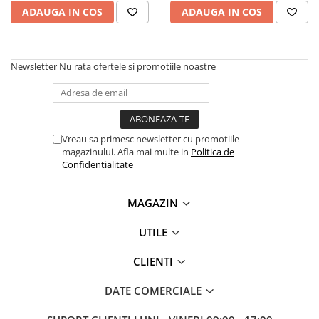
Imprimante 3D
ADAUGA IN COS
ADAUGA IN COS
Accesorii imprimante 3D
Filament imprimanta 3D
Newsletter
Nu rata ofertele si promotiile noastre
Laptopuri
Laptopuri / notebookuri
Laptopuri gaming
Ultrabookuri
Vreau sa primesc newsletter cu promotiile
magazinului. Afla mai multe in
Politica de
Laptop-uri 2 in 1
Confidentialitate
Accesorii laptop
MAGAZIN
Mini PC AI
Piese si accesorii
UTILE
Accesorii Printing
CLIENTI
Ribbon
Desktop PC
DATE COMERCIALE
PC Office