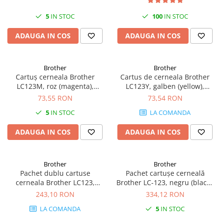
Plottere
5
IN STOC
100
IN STOC
Consumabile imprimanta
ADAUGA IN COS
ADAUGA IN COS
Tonere
Drum unit
Brother
Brother
Capete imprimare
Cartuș cerneala Brother
Cartus de cerneala Brother
Cartuse inkjet si cerneala
LC123M, roz (magenta),
LC123Y, galben (yellow),
original, 600 pagini, 8.1 ml
original, 600 pagini
73,55 RON
73,54 RON
Hartie
5
IN STOC
LA COMANDA
Ribbon
Developer
ADAUGA IN COS
ADAUGA IN COS
Consumabile imprimanta
compatibile
Brother
Brother
Tonere compatibile
Pachet dublu cartuse
Pachet cartușe cerneală
cerneala Brother LC123,
Brother LC-123, negru (black),
Cartuse compatibile
negru (black), original, 600
albastru (cyan), roz (magenta),
243,10 RON
334,12 RON
Drum unit compatibile
pagini fiecare
galben (yellow), original, 600
LA COMANDA
5
IN STOC
pagini fiecare
Printare 3D