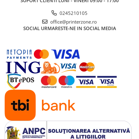
SUPORT CLIENTI
LUNI - VINERI 09:00 - 17:00
PC Gaming
Workstation
0245210105
office@printerzone.ro
All-in-One PC
SOCIAL
URMARESTE-NE IN SOCIAL MEDIA
Mini PC
Monitoare
Monitoare LED
Accesorii monitoare
Componente
Placi video
Procesoare
Placi de baza
Memorii RAM
SSD-uri interne
Hard disk-uri interne
Surse