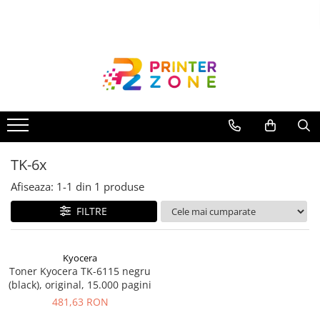
Toate Produsele
Imprimante
Imprimante laser
Imprimante cu jet
Multifunctionale laser
TK-6x
Multifunctionale cu jet
Imprimante etichete
Afiseaza:
1-
1
din
1
produse
Imprimante termice
FILTRE
Scanere
Imprimante matriciale
Kyocera
Toner Kyocera TK-6115 negru
Accesorii imprimante
(black), original, 15.000 pagini
Accesorii multifunctionale
481,63 RON
Piese schimb