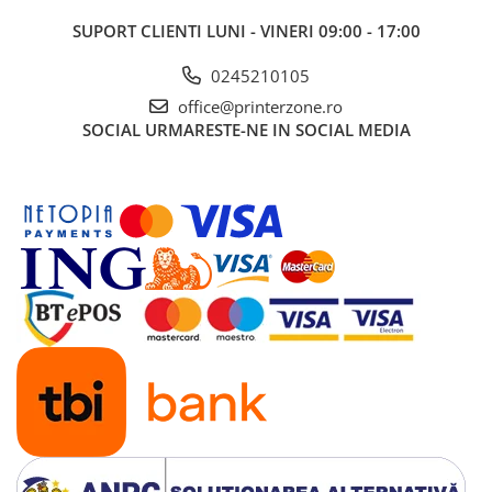
Imprimante 3D
SUPORT CLIENTI
LUNI - VINERI 09:00 - 17:00
Accesorii imprimante 3D
0245210105
Filament imprimanta 3D
office@printerzone.ro
Laptopuri
SOCIAL
URMARESTE-NE IN SOCIAL MEDIA
Laptopuri / notebookuri
Laptopuri gaming
Ultrabookuri
Laptop-uri 2 in 1
Accesorii laptop
Mini PC AI
Piese si accesorii
Accesorii Printing
Ribbon
Desktop PC
PC Office