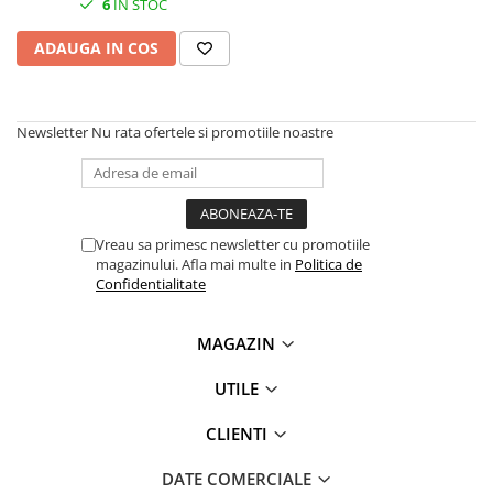
6
IN STOC
Plottere
ADAUGA IN COS
Consumabile imprimanta
Tonere
Drum unit
Newsletter
Nu rata ofertele si promotiile noastre
Capete imprimare
Cartuse inkjet si cerneala
Hartie
Vreau sa primesc newsletter cu promotiile
Ribbon
magazinului. Afla mai multe in
Politica de
Confidentialitate
Developer
Consumabile imprimanta
MAGAZIN
compatibile
Tonere compatibile
UTILE
Cartuse compatibile
CLIENTI
Drum unit compatibile
Printare 3D
DATE COMERCIALE