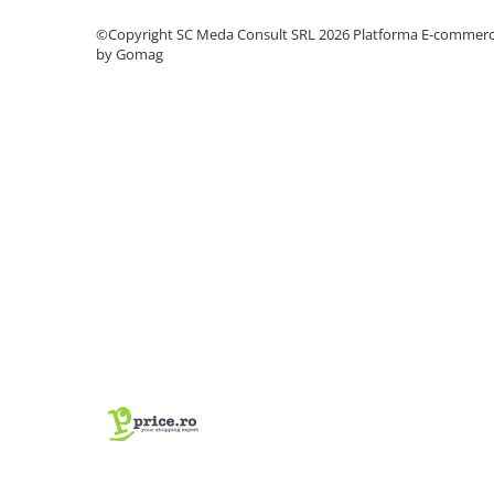
Carcase
©Copyright SC Meda Consult SRL 2026
Platforma E-commer
Coolere CPU
by Gomag
Ventilatoare
Pasta termica
Placi video profesionale
SSD-uri externe
Hard disk-uri externe
Card reader
Placi captura
Adaptoare PCI / PCIe
Periferice PC
Mouse
Tastaturi
Kit mouse si tastatura
Web-cam-uri si sisteme