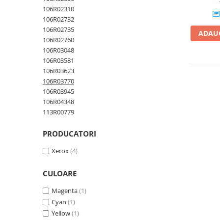
106R02310
Plottere
106R02732
Consumabile imprimanta
106R02735
ADAUG
Tonere
106R02760
106R03048
Drum unit
106R03581
Capete imprimare
106R03623
106R03770
Cartuse inkjet si cerneala
106R03945
Hartie
106R04348
113R00779
Ribbon
Developer
PRODUCATORI
Consumabile imprimanta
Xerox
(4)
compatibile
Tonere compatibile
CULOARE
Cartuse compatibile
Magenta
(1)
Drum unit compatibile
Cyan
(1)
Printare 3D
Yellow
(1)