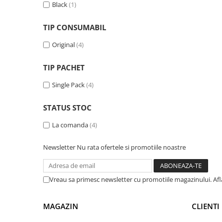
Black
(1)
Imprimante 3D
Accesorii imprimante 3D
TIP CONSUMABIL
Filament imprimanta 3D
Original
(4)
Laptopuri
Laptopuri / notebookuri
TIP PACHET
Laptopuri gaming
Single Pack
(4)
Ultrabookuri
STATUS STOC
Laptop-uri 2 in 1
La comanda
(4)
Accesorii laptop
Mini PC AI
Newsletter
Nu rata ofertele si promotiile noastre
Piese si accesorii
Accesorii Printing
Vreau sa primesc newsletter cu promotiile magazinului. Af
Ribbon
Desktop PC
MAGAZIN
CLIENTI
PC Office