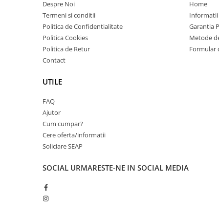
Despre Noi
Home
PC Gaming
Termeni si conditii
Informatii
Workstation
Politica de Confidentialitate
Garantia 
All-in-One PC
Politica Cookies
Metode de
Politica de Retur
Formular 
Mini PC
Contact
Monitoare
Monitoare LED
UTILE
Accesorii monitoare
FAQ
Componente
Ajutor
Placi video
Cum cumpar?
Cere oferta/informatii
Procesoare
Soliciare SEAP
Placi de baza
Memorii RAM
SOCIAL
URMARESTE-NE IN SOCIAL MEDIA
SSD-uri interne
Hard disk-uri interne
Surse