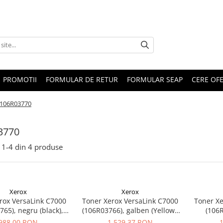
PROMOTII
FORMULAR DE RETUR
FORMULAR SEAP
CERE OF
106R03770
3770
1-
4
din
4
produse
Xerox
Xerox
rox VersaLink C7000
Toner Xerox VersaLink C7000
Toner Xe
65), negru (black),
(106R03766), galben (Yellow),
(106
nal, 12.000 pagini
original, 10.100 pagini
(magen
988,00 RON
1.529,37 RON