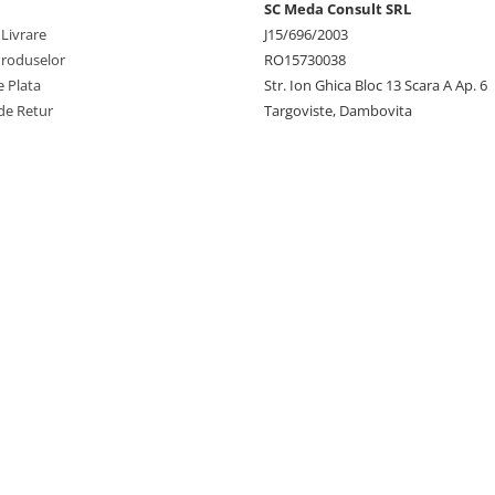
SC Meda Consult SRL
 Livrare
J15/696/2003
Produselor
RO15730038
 Plata
Str. Ion Ghica Bloc 13 Scara A Ap. 6
de Retur
Targoviste, Dambovita