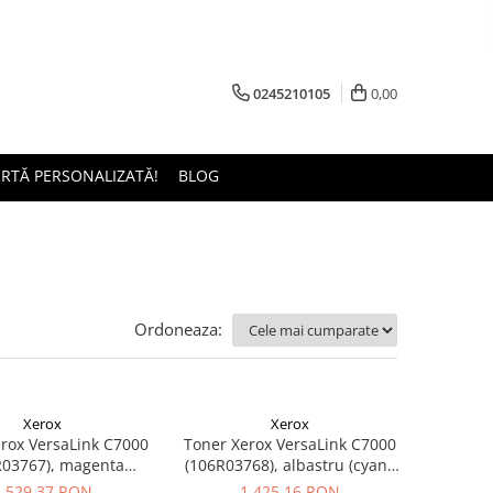
0245210105
0,00
ERTĂ PERSONALIZATĂ!
BLOG
Ordoneaza:
Xerox
Xerox
rox VersaLink C7000
Toner Xerox VersaLink C7000
R03767), magenta
(106R03768), albastru (cyan),
ta), original, 8000
original, 10100 pagini
1.529,37 RON
1.425,16 RON