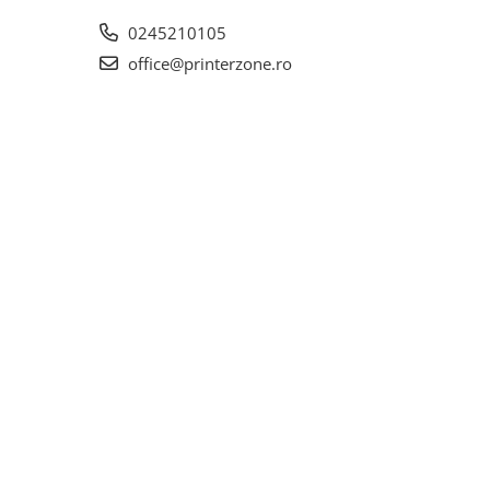
0245210105
office@printerzone.ro