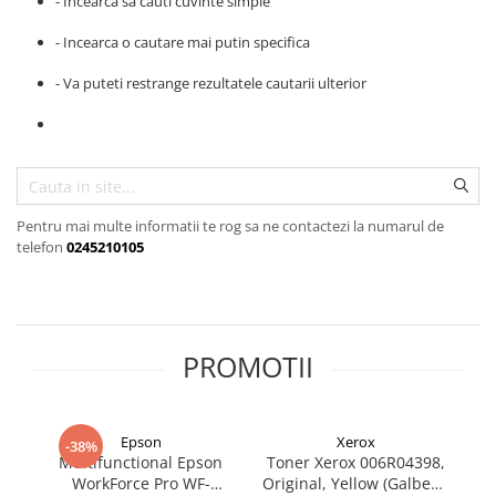
- Incearca sa cauti cuvinte simple
SSD-uri externe
Camere IP
- Incearca o cautare mai putin specifica
Hard disk-uri externe
Accesorii retelistica
- Va puteti restrange rezultatele cautarii ulterior
Card reader
PDU
Placi captura
Adaptoare PCI / PCIe
Pentru mai multe informatii te rog sa ne contactezi la numarul de
telefon
0245210105
PROMOTII
Epson
Xerox
-38%
Multifunctional Epson
Toner Xerox 006R04398,
T
WorkForce Pro WF-
Original, Yellow (Galben),
m