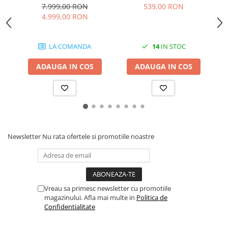
C579RDWF, A4 , ADF, Fax,
2.5k pagini pentru
7.999,00 RON
539,00 RON
Duplex, Retea, Wireless +
C230V_DNI / C235V_DNI
4.999,00 RON
tava 500 coli
LA COMANDA
14
IN STOC
ADAUGA IN COS
ADAUGA IN COS
Newsletter
Nu rata ofertele si promotiile noastre
Vreau sa primesc newsletter cu promotiile
magazinului. Afla mai multe in
Politica de
Confidentialitate