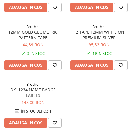
SSD-uri externe
Camere IP
ADAUGA IN COS
ADAUGA IN COS
Hard disk-uri externe
Accesorii retelistica
Card reader
PDU
Brother
Brother
12MM GOLD GEOMETRIC
TZ TAPE 12MM WHITE ON
Placi captura
PATTERN TAPE
PREMIUM SILVER
Adaptoare PCI / PCIe
44,39 RON
95,82 RON
2
IN STOC
19
IN STOC
ADAUGA IN COS
ADAUGA IN COS
Brother
DK11234 NAME BADGE
LABELS
148,00 RON
ÎN STOC DEPOZIT
ADAUGA IN COS