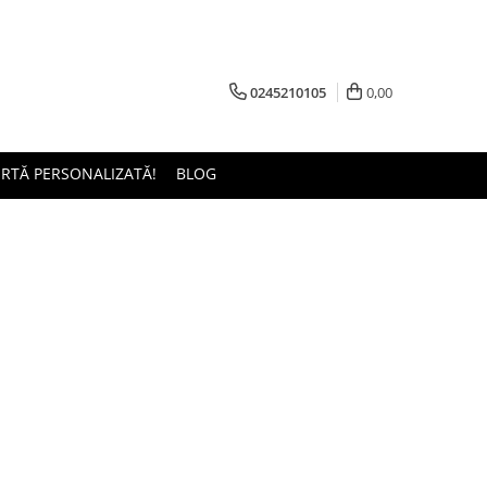
0245210105
0,00
ERTĂ PERSONALIZATĂ!
BLOG