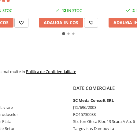
N STOC
12
IN STOC
2
I
 COS
ADAUGA IN COS
ADAUGA I
la mai multe in
Politica de Confidentialitate
DATE COMERCIALE
SC Meda Consult SRL
 Livrare
J15/696/2003
Produselor
RO15730038
 Plata
Str. Ion Ghica Bloc 13 Scara A Ap. 6
de Retur
Targoviste, Dambovita