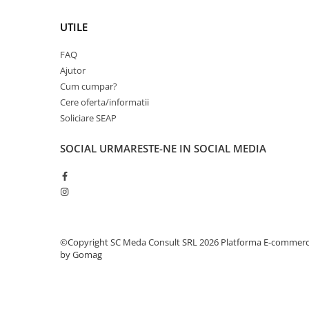
PC Gaming
UTILE
Workstation
All-in-One PC
FAQ
Mini PC
Ajutor
Cum cumpar?
Monitoare
Cere oferta/informatii
Monitoare LED
Soliciare SEAP
Accesorii monitoare
SOCIAL
URMARESTE-NE IN SOCIAL MEDIA
Componente
Placi video
Procesoare
Placi de baza
Memorii RAM
©Copyright SC Meda Consult SRL 2026
Platforma E-commer
by Gomag
SSD-uri interne
Hard disk-uri interne
Surse