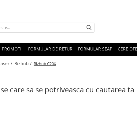
PROMOTII
FORMULAR DE RETUR
FORMULAR SEAP
CERE OF
Laser /
Bizhub /
Bizhub C20X
se care sa se potriveasca cu cautarea ta