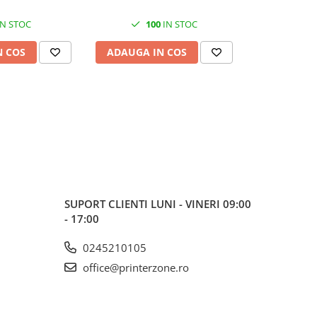
N STOC
100
IN STOC
1
N COS
ADAUGA IN COS
ADAUGA 
SUPORT CLIENTI
LUNI - VINERI 09:00
- 17:00
0245210105
office@printerzone.ro