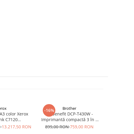
erox
Brother
-16%
-5%
 A3 color Xerox
inkbenefit DCP-T430W -
ASUS Vivobo
ink C7120
Imprimantă compactă 3 în 1
Intel Core
+097S05201)
cu rezervor de cerneală
WUXGA LED 
N
13.217,50 RON
899,00 RON
759,00 RON
5.428,95 R
PCIe SSD 