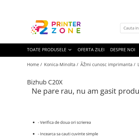
Toate Produsele
Imprimante
Imprimante laser
TOATE PRODUSELE
OFERTA ZILEI
DESPRE NOI
Imprimante cu jet
Multifunctionale laser
Home /
Konica-Minolta /
ÃŽmi cunosc imprimanta /
Multifunctionale cu jet
Imprimante etichete
Bizhub C20X
Ne pare rau, nu am gasit produ
Imprimante termice
Scanere
Imprimante matriciale
Accesorii imprimante
- Verifica de doua ori scrierea
Accesorii multifunctionale
- Incearca sa cauti cuvinte simple
Piese schimb