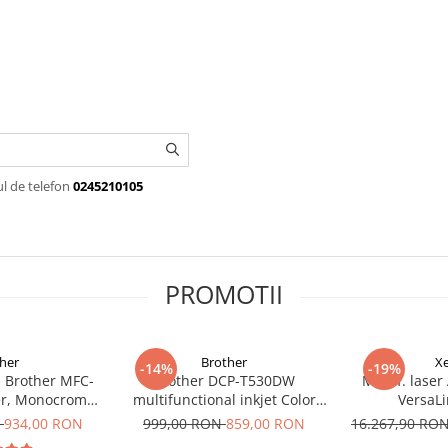
ul de telefon
0245210105
PROMOTII
her
Brother
X
-14%
-19%
l Brother MFC-
Brother DCP-T530DW
Multif. laser
r, Monocrom,
multifunctional inkjet Color
VersaL
F, A4, Duplex,
Duplex Wifi Garantie 5 ani
(C7101V_D
N
934,00 RON
999,00 RON
859,00 RON
16.267,90 RO
ppm