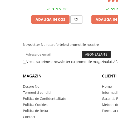
Imprimante 3D
3
IN STOC
51
I
Accesorii imprimante 3D
ADAUGA IN COS
ADAUGA IN
Filament imprimanta 3D
Laptopuri
Laptopuri / notebookuri
Laptopuri gaming
Newsletter
Nu rata ofertele si promotiile noastre
Ultrabookuri
Laptop-uri 2 in 1
Vreau sa primesc newsletter cu promotiile magazinului. Af
Accesorii laptop
Mini PC AI
MAGAZIN
CLIENTI
Piese si accesorii
Despre Noi
Home
Accesorii Printing
Termeni si conditii
Informatii
Ribbon
Politica de Confidentialitate
Garantia 
Politica Cookies
Metode de
Desktop PC
Politica de Retur
Formular 
PC Office
Contact