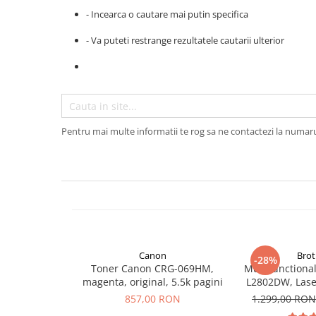
- Incearca o cautare mai putin specifica
Plottere
Consumabile imprimanta
- Va puteti restrange rezultatele cautarii ulterior
Tonere
Drum unit
Capete imprimare
Cartuse inkjet si cerneala
Pentru mai multe informatii te rog sa ne contactezi la numar
Hartie
Ribbon
Developer
Consumabile imprimanta
compatibile
Tonere compatibile
Canon
Brot
-28%
Cartuse compatibile
Toner Canon CRG-069HM,
Multifunctiona
magenta, original, 5.5k pagini
L2802DW, Lase
Drum unit compatibile
Wi-Fi, USB, AD
857,00 RON
1.299,00 RO
Printare 3D
32