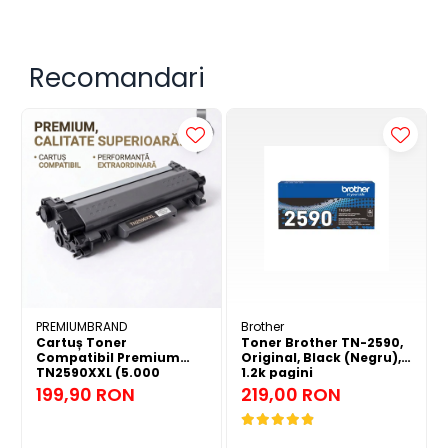
Recomandari
Compact și proiectat profesional
MFC-L2922DW este echipamentul ideal unde spațiul
este limitat. Proiectat de experți, laserul nostru
monocrom, compact și profesional, oferă de fiecare
dată rezultate de înaltă calitate, permițându-vă să
profitați la maximum de spațiul dvs. de birou.
PREMIUMBRAND
Brother
Cartuș Toner
Toner Brother TN-2590,
Compatibil Premium
Original, Black (Negru),
TN2590XXL (5.000
1.2k pagini
Pagini) pentru Brother +
199,90 RON
219,00 RON
CADOU 1000 Coli