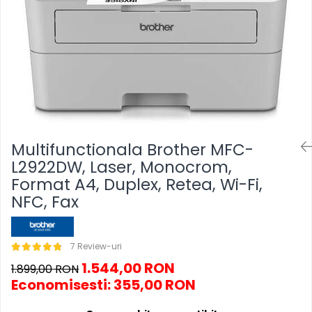
SSD-uri externe
Camere IP
Hard disk-uri externe
Accesorii retelistica
Card reader
PDU
Placi captura
Adaptoare PCI / PCIe
Multifunctionala Brother MFC-
L2922DW, Laser, Monocrom,
Format A4, Duplex, Retea, Wi-Fi,
NFC, Fax
7 Review-uri
1.544,00 RON
1.899,00 RON
Economisesti:
355,00
RON