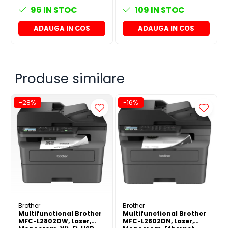
96
IN STOC
109
IN STOC
ADAUGA IN COS
ADAUGA IN COS
Faceți imprimarea mai simplă cu Brother MPS
Serviciile de imprimare gestionate (MPS) vă ajută să
obțineți cele mai bune rezultate de pe echipamentele
Produse similare
dvs. De aceea, MFC-L2922DW a fost proiectat având
MPS în vedere.
-28%
-16%
Indiferent de nevoile dvs. de imprimare, vom fi “At your
side” pentru a găsi soluția care simplifică administrarea
echipamentului, economisește timp, reduce costurile
și vă ajută să rămâneți productiv, cu:
Fără angajamente pe termen lung
Livrarea cernelii și tonerului înainte de a
rămâne fără consumabile
Asistență rapidă în caz de defecțiune
Reciclarea ușoară a consumabilelor
Brother
Brother
Multifunctional Brother
Multifunctional Brother
MFC-L2802DW, Laser,
MFC-L2802DN, Laser,