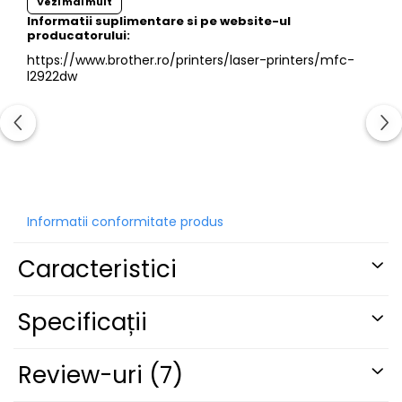
Vezi mai mult
Informatii suplimentare si pe website-ul
producatorului:
https://www.brother.ro/printers/laser-printers/mfc-
Silențioasă, fără compromisuri
l2922dw
Cu designul său optimizat, MFC-L2922DW este
proiectat pentru a imprima silențios, oferind în același
timp performanțe ridicate, astfel încât să puteți
imprima continuu, fără distragerea atenției și să vă
concentrați asupra afacerii dvs.
Informatii conformitate produs
Caracteristici
Specificații
Review-uri
(7)