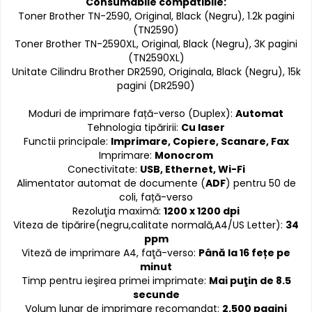
Consumabile compatibile:
Toner Brother TN-2590, Original, Black (Negru), 1.2k pagini
(TN2590)
Toner Brother TN-2590XL, Original, Black (Negru), 3K pagini
(TN2590XL)
Unitate Cilindru Brother DR2590, Originala, Black (Negru), 15k
pagini (DR2590)
Moduri de imprimare față-verso (Duplex):
Automat
Tehnologia tipăririi:
Cu laser
Functii principale:
Imprimare, Copiere, Scanare, Fax
Imprimare:
Monocrom
Conectivitate:
USB, Ethernet, Wi-Fi
Alimentator automat de documente (
ADF
) pentru 50 de
coli, față-verso
Rezoluţia maximă:
1200 x 1200 dpi
Viteza de tipărire(negru,calitate normală,A4/US Letter):
34
ppm
Viteză de imprimare A4, faţă-verso:
Până la 16 fețe pe
minut
Timp pentru ieşirea primei imprimate:
Mai puţin de 8.5
secunde
Volum lunar de imprimare recomandat:
2
.
500 pagini