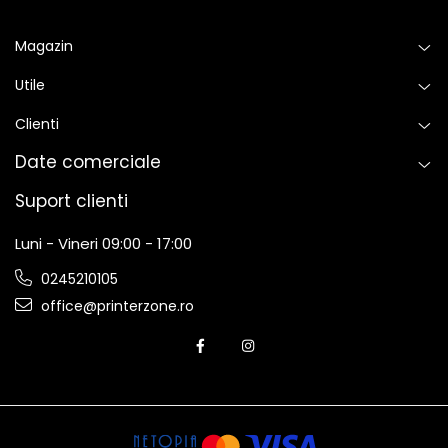
pentru a vă satisface nevoile.
Magazin
Utile
Clienti
Date comerciale
Suport clienti
Luni - Vineri 09:00 - 17:00
0245210105
office@printerzone.ro
Soluții pregătite
Automatizați fluxurile de lucru, îmbunătățiți procesele
de lucru și securitatea, cu soluții de gestionare a
imprimării. Vă oferim o suită de soluții de gestionare a
fluxului de lucru, a documentelor și de securitate care