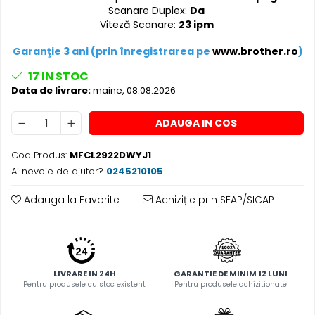
Scanare Duplex:
Da
Viteză Scanare:
23 ipm
Garanţie 3 ani (prin înregistrarea pe
www.brother.ro
)
17
IN STOC
Data de livrare:
maine, 08.08.2026
ADAUGA IN COS
Cod Produs:
MFCL2922DWYJ1
Ai nevoie de ajutor?
0245210105
Adauga la Favorite
Achiziție prin SEAP/SICAP
LIVRARE IN 24H
GARANTIE DE MINIM 12 LUNI
Pentru produsele cu stoc existent
Pentru produsele achizitionate