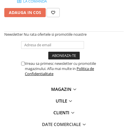
LA COMANDA
SSD-uri externe
Camere IP
ADAUGA IN COS
Hard disk-uri externe
Accesorii retelistica
Card reader
PDU
Placi captura
Newsletter
Nu rata ofertele si promotiile noastre
Adaptoare PCI / PCIe
Vreau sa primesc newsletter cu promotiile
magazinului. Afla mai multe in
Politica de
Confidentialitate
MAGAZIN
UTILE
CLIENTI
DATE COMERCIALE