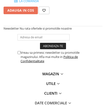
LA COMANDA
Plottere
ADAUGA IN COS
Consumabile imprimanta
Tonere
Drum unit
Newsletter
Nu rata ofertele si promotiile noastre
Capete imprimare
Cartuse inkjet si cerneala
Hartie
Vreau sa primesc newsletter cu promotiile
Ribbon
magazinului. Afla mai multe in
Politica de
Confidentialitate
Developer
Consumabile imprimanta
MAGAZIN
compatibile
Tonere compatibile
UTILE
Cartuse compatibile
CLIENTI
Drum unit compatibile
Printare 3D
DATE COMERCIALE