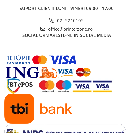
Imprimante 3D
SUPORT CLIENTI
LUNI - VINERI 09:00 - 17:00
Accesorii imprimante 3D
0245210105
Filament imprimanta 3D
office@printerzone.ro
Laptopuri
SOCIAL
URMARESTE-NE IN SOCIAL MEDIA
Laptopuri / notebookuri
Laptopuri gaming
Ultrabookuri
Laptop-uri 2 in 1
Accesorii laptop
Mini PC AI
Piese si accesorii
Accesorii Printing
Ribbon
Desktop PC
PC Office