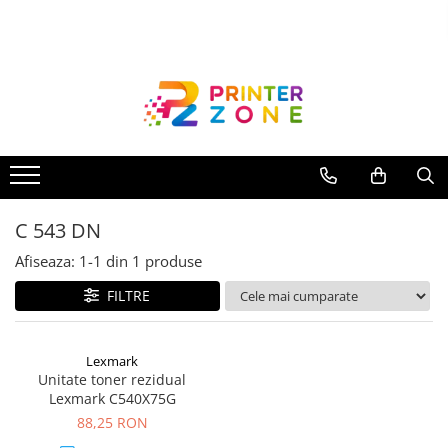
Toate Produsele
Imprimante
Imprimante laser
Imprimante cu jet
Multifunctionale laser
C 543 DN
Multifunctionale cu jet
Imprimante etichete
Afiseaza:
1-
1
din
1
produse
Imprimante termice
FILTRE
Scanere
Imprimante matriciale
Lexmark
Unitate toner rezidual
Accesorii imprimante
Lexmark C540X75G
Accesorii multifunctionale
88,25 RON
Piese schimb