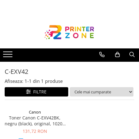
Toate Produsele
Imprimante
Imprimante laser
Imprimante cu jet
Multifunctionale laser
C-EXV42
Multifunctionale cu jet
Imprimante etichete
Afiseaza:
1-
1
din
1
produse
Imprimante termice
FILTRE
Scanere
Imprimante matriciale
Canon
Toner Canon C-EXV42BK,
Accesorii imprimante
negru (black), original, 10200
Accesorii multifunctionale
pagini
131,72 RON
Piese schimb