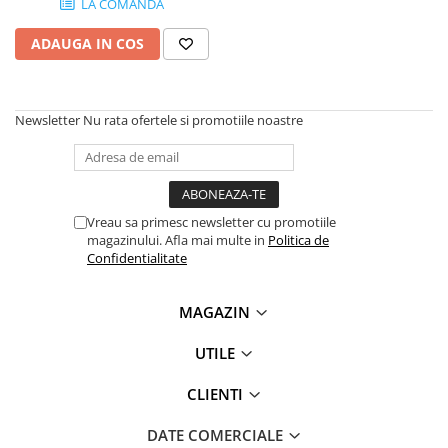
LA COMANDA
Plottere
ADAUGA IN COS
Consumabile imprimanta
Tonere
Drum unit
Newsletter
Nu rata ofertele si promotiile noastre
Capete imprimare
Cartuse inkjet si cerneala
Hartie
Vreau sa primesc newsletter cu promotiile
Ribbon
magazinului. Afla mai multe in
Politica de
Confidentialitate
Developer
Consumabile imprimanta
MAGAZIN
compatibile
Tonere compatibile
UTILE
Cartuse compatibile
CLIENTI
Drum unit compatibile
Printare 3D
DATE COMERCIALE