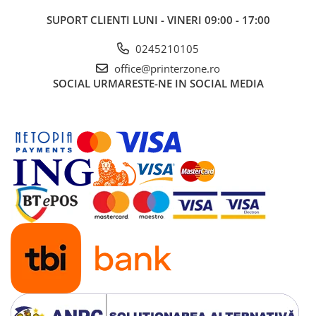
Imprimante 3D
SUPORT CLIENTI
LUNI - VINERI 09:00 - 17:00
Accesorii imprimante 3D
0245210105
Filament imprimanta 3D
office@printerzone.ro
Laptopuri
SOCIAL
URMARESTE-NE IN SOCIAL MEDIA
Laptopuri / notebookuri
Laptopuri gaming
Ultrabookuri
Laptop-uri 2 in 1
Accesorii laptop
Mini PC AI
Piese si accesorii
Accesorii Printing
Ribbon
Desktop PC
PC Office