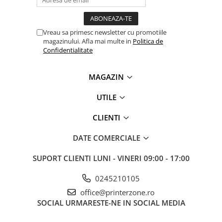
videoconferinta
Alte periferice
Vreau sa primesc newsletter cu promotiile
Accesorii PC
magazinului. Afla mai multe in
Politica de
Confidentialitate
Retelistica
Routere
MAGAZIN
Switch-uri
UTILE
Access Point-uri
Cabluri retea
CLIENTI
Sisteme Mesh WiFi
DATE COMERCIALE
Placi de retea
SUPORT CLIENTI
LUNI - VINERI 09:00 - 17:00
Conectori & mufe retea
Rack-uri & accesorii rack
0245210105
Patch panel-uri
office@printerzone.ro
SOCIAL
URMARESTE-NE IN SOCIAL MEDIA
Injectoare PoE
Modemuri