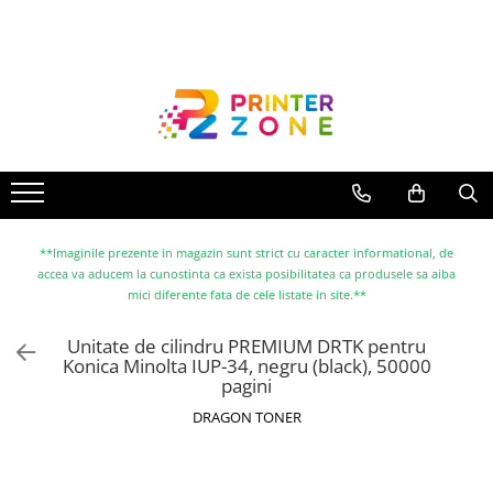
Toate Produsele
Imprimante
Imprimante laser
Imprimante cu jet
Multifunctionale laser
Multifunctionale cu jet
**Imaginile prezente in magazin sunt strict cu caracter informational, de
accea va aducem la cunostinta ca exista posibilitatea ca produsele sa aiba
Imprimante etichete
mici diferente fata de cele listate in site.**
Imprimante termice
Unitate de cilindru PREMIUM DRTK pentru
Scanere
Konica Minolta IUP-34, negru (black), 50000
pagini
Imprimante matriciale
DRAGON TONER
Accesorii imprimante
Accesorii multifunctionale
Piese schimb