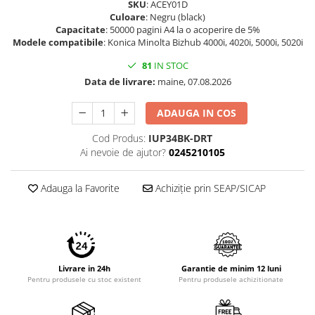
SKU
: ACEY01D
Imprimante 3D
Culoare
: Negru (black)
Capacitate
: 50000 pagini A4 la o acoperire de 5%
Accesorii imprimante 3D
Modele compatibile
: Konica Minolta Bizhub 4000i, 4020i, 5000i, 5020i
Filament imprimanta 3D
81
IN STOC
Laptopuri
Data de livrare:
maine, 07.08.2026
Laptopuri / notebookuri
ADAUGA IN COS
Laptopuri gaming
Ultrabookuri
Cod Produs:
IUP34BK-DRT
Ai nevoie de ajutor?
0245210105
Laptop-uri 2 in 1
Accesorii laptop
Adauga la Favorite
Achiziție prin SEAP/SICAP
Mini PC AI
Piese si accesorii
Accesorii Printing
Ribbon
Livrare in 24h
Garantie de minim 12 luni
Pentru produsele cu stoc existent
Pentru produsele achizitionate
Desktop PC
PC Office