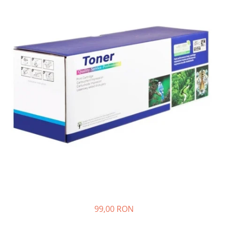
Plottere
Consumabile imprimanta
Tonere
Drum unit
Capete imprimare
Cartuse inkjet si cerneala
Hartie
Ribbon
Developer
Consumabile imprimanta
compatibile
Tonere compatibile
Cartuse compatibile
Drum unit compatibile
99,00 RON
Printare 3D