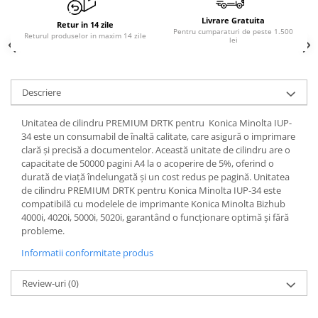
PC Gaming
Livrare Gratuita
Retur in 14 zile
Workstation
Pentru cumparaturi de peste 1.500
Returul produselor in maxim 14 zile
lei
All-in-One PC
Mini PC
Descriere
Monitoare
Monitoare LED
Unitatea de cilindru PREMIUM DRTK pentru Konica Minolta IUP-
Accesorii monitoare
34 este un consumabil de înaltă calitate, care asigură o imprimare
clară și precisă a documentelor. Această unitate de cilindru are o
Componente
capacitate de 50000 pagini A4 la o acoperire de 5%, oferind o
Placi video
durată de viață îndelungată și un cost redus pe pagină. Unitatea
de cilindru PREMIUM DRTK pentru Konica Minolta IUP-34 este
Procesoare
compatibilă cu modelele de imprimante Konica Minolta Bizhub
4000i, 4020i, 5000i, 5020i, garantând o funcționare optimă și fără
Placi de baza
probleme.
Memorii RAM
Informatii conformitate produs
SSD-uri interne
Review-uri
(0)
Hard disk-uri interne
Surse