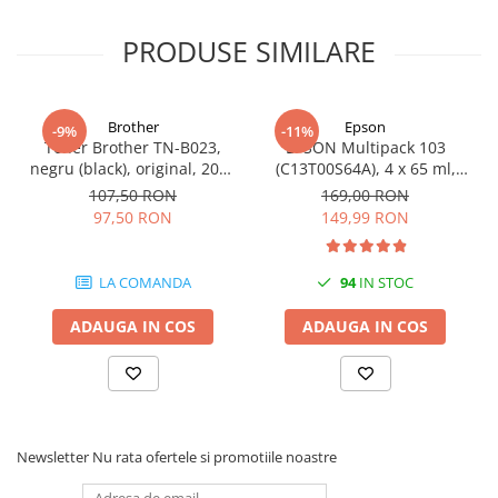
Carcase
PRODUSE SIMILARE
Coolere CPU
Ventilatoare
Pasta termica
Brother
Epson
-9%
-11%
Toner Brother TN-B023,
EPSON Multipack 103
Placi video profesionale
negru (black), original, 2000
(C13T00S64A), 4 x 65 ml,
pagini
Black/Cyan/Magenta/Yellow
SSD-uri externe
107,50 RON
169,00 RON
(T00S6)
97,50 RON
149,99 RON
Hard disk-uri externe
Card reader
LA COMANDA
94
IN STOC
Placi captura
ADAUGA IN COS
ADAUGA IN COS
Adaptoare PCI / PCIe
Periferice PC
Mouse
Tastaturi
Newsletter
Nu rata ofertele si promotiile noastre
Kit mouse si tastatura
Web-cam-uri si sisteme