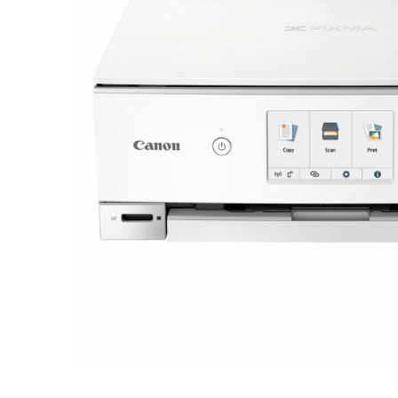
Plottere
Consumabile imprimanta
Tonere
Drum unit
Capete imprimare
Cartuse inkjet si cerneala
Hartie
Ribbon
Developer
Consumabile imprimanta
compatibile
Tonere compatibile
Cartuse compatibile
Drum unit compatibile
Distribuie
Printare 3D