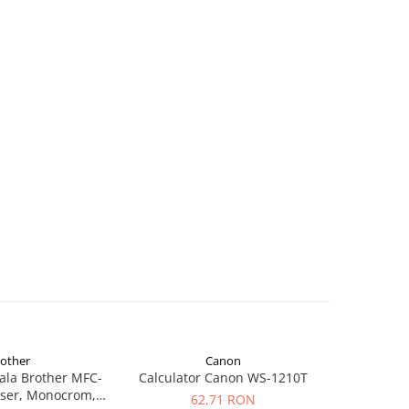
rother
Canon
-16%
ala Brother MFC-
Calculator Canon WS-1210T
Multifunct
ser, Monocrom,
L2600D,
62,71 RON