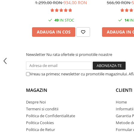
Wi-Fi, USB, ADF, A4, Duplex,
A4, 30 ppm, Wir
1.299,00 RON
934,00 RON
566,90 RON
5
Carcase
32ppm
Coolere CPU
49
IN STOC
14
IN
Ventilatoare
ADAUGA IN COS
ADAUGA IN 
Pasta termica
Placi video profesionale
SSD-uri externe
Newsletter
Nu rata ofertele si promotiile noastre
Hard disk-uri externe
Card reader
Vreau sa primesc newsletter cu promotiile magazinului. Af
Placi captura
Adaptoare PCI / PCIe
MAGAZIN
CLIENTI
Periferice PC
Despre Noi
Home
Mouse
Termeni si conditii
Informatii
Tastaturi
Politica de Confidentialitate
Garantia 
Politica Cookies
Metode de
Kit mouse si tastatura
Politica de Retur
Formular 
Web-cam-uri si sisteme