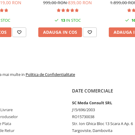
eless, USB 2.0
Ethernet, USB, ADF, 32ppm, A4
Format A4, Dup
19,00 RON
999,00 RON
839,00 RON
1.899,00 R
NF
 STOC
13
IN STOC
1
COS
ADAUGA IN COS
ADAUGA I
la mai multe in
Politica de Confidentialitate
DATE COMERCIALE
SC Meda Consult SRL
 Livrare
J15/696/2003
Produselor
RO15730038
 Plata
Str. Ion Ghica Bloc 13 Scara A Ap. 6
de Retur
Targoviste, Dambovita