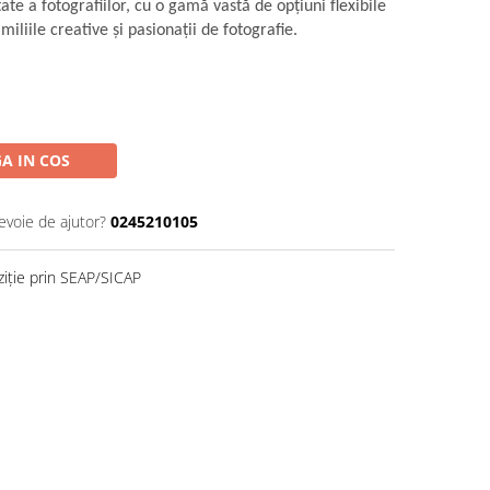
te a fotografiilor, cu o gamă vastă de opţiuni flexibile
miliile creative şi pasionaţii de fotografie.
A IN COS
evoie de ajutor?
0245210105
ziție prin SEAP/SICAP