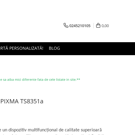
0245210105
0,00
ERTĂ PERSONALIZATĂ!
BLOG
a aiba mici diferente fata de cele listate in site.**
n PIXMA TS8351a
e un dispozitiv multifuncţional de calitate superioară