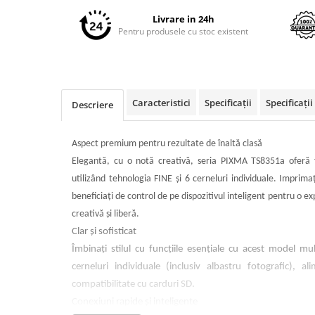
pe
Imprimante 3D
Facebook
Livrare in 24h
Accesorii imprimante 3D
Pentru produsele cu stoc existent
Filament imprimanta 3D
Laptopuri
Laptopuri / notebookuri
Caracteristici
Specificații
Specificați
Descriere
Laptopuri gaming
Ultrabookuri
Aspect premium pentru rezultate de înaltă clasă
Laptop-uri 2 in 1
Elegantă, cu o notă creativă, seria PIXMA TS8351a oferă fo
Accesorii laptop
utilizând tehnologia FINE şi 6 cerneluri individuale. Imprim
beneficiaţi de control de pe dispozitivul inteligent pentru o 
Mini PC AI
creativă şi liberă.
Piese si accesorii
Clar şi sofisticat
Accesorii Printing
Îmbinaţi stilul cu funcţiile esenţiale cu acest model mu
Ribbon
cerneluri individuale (inclusiv albastru fotografic), a
Desktop PC
compatibilitate cu carduri SD.
PC Office
Conexiuni rapide şi inteligente