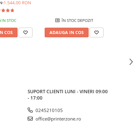
lex, Retea, Wi-Fi,
Form
ON
1.544,00 RON
726,00
C, Fax
6
IN STOC
ÎN STOC DEPOZIT
N COS
ADAUGA IN COS
ADAUG
SUPORT CLIENTI
LUNI - VINERI 09:00
- 17:00
0245210105
office@printerzone.ro