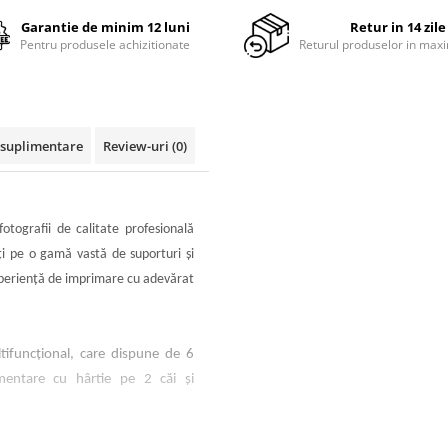
Garantie de minim 12 luni
Retur in 14 zile
Pentru produsele achizitionate
Returul produselor in maxi
i suplimentare
Review-uri
(0)
tografii de calitate profesională
aţi pe o gamă vastă de suporturi şi
experienţă de imprimare cu adevărat
ltifuncţional, care dispune de 6
limentare cu hârtie pe 2 căi şi