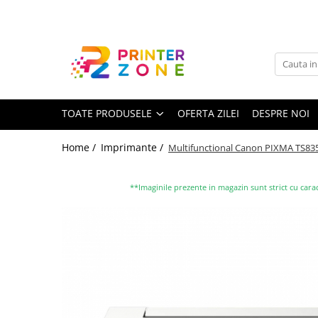
Toate Produsele
Imprimante
Imprimante laser
TOATE PRODUSELE
OFERTA ZILEI
DESPRE NOI
Imprimante cu jet
Multifunctionale laser
Home /
Imprimante /
Multifunctional Canon PIXMA TS83
Multifunctionale cu jet
Imprimante etichete
**Imaginile prezente in magazin sunt strict cu carac
Imprimante termice
Scanere
Imprimante matriciale
Accesorii imprimante
Accesorii multifunctionale
Piese schimb