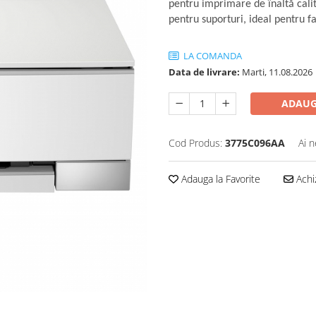
pentru imprimare de înaltă calita
pentru suporturi, ideal pentru fa
LA COMANDA
Data de livrare:
Marti, 11.08.2026
ADAUG
Cod Produs:
3775C096AA
Ai n
Adauga la Favorite
Achi