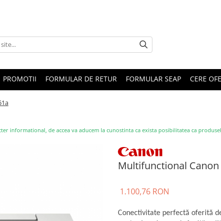
PROMOTII
FORMULAR DE RETUR
FORMULAR SEAP
CERE OF
51a
ter informational, de accea va aducem la cunostinta ca exista posibilitatea ca produsele s
Multifunctional Cano
1.100,76 RON
Conectivitate perfectă oferită d