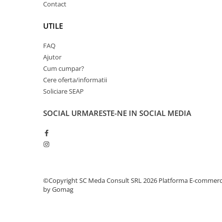
Contact
videoconferinta
Alte periferice
UTILE
Accesorii PC
FAQ
Retelistica
Ajutor
Routere
Cum cumpar?
Cere oferta/informatii
Switch-uri
Soliciare SEAP
Access Point-uri
SOCIAL
URMARESTE-NE IN SOCIAL MEDIA
Cabluri retea
Sisteme Mesh WiFi
Placi de retea
Conectori & mufe retea
Rack-uri & accesorii rack
©Copyright SC Meda Consult SRL 2026
Platforma E-commer
by Gomag
Patch panel-uri
Injectoare PoE
Modemuri