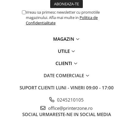
Antene & amplificatoare semnal
Vreau sa primesc newsletter cu promotiile
magazinului. Afla mai multe in
Politica de
Camere IP
Confidentialitate
Accesorii retelistica
PDU
MAGAZIN
UPS & Stabilizatoare
UTILE
UPS-uri
Baterii UPS
CLIENTI
Accesorii UPS
DATE COMERCIALE
Servere, Storage & NAS
SUPORT CLIENTI
LUNI - VINERI 09:00 - 17:00
Servere NAS
Servere
0245210105
SSD enterprise
office@printerzone.ro
SOCIAL
URMARESTE-NE IN SOCIAL MEDIA
HDD enterprise
DAS (Direct Attached Storage)