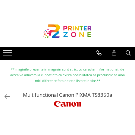
Toate Produsele
Imprimante
Imprimante laser
Imprimante cu jet
Multifunctionale laser
Multifunctionale cu jet
**Imaginile prezente in magazin sunt strict cu caracter informational, de
accea va aducem la cunostinta ca exista posibilitatea ca produsele sa aiba
Imprimante etichete
mici diferente fata de cele listate in site.**
Imprimante termice
Multifunctional Canon PIXMA TS8350a
Scanere
Imprimante matriciale
Accesorii imprimante
Accesorii multifunctionale
Piese schimb