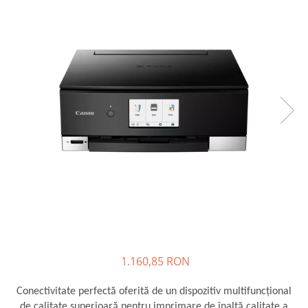
Plottere
Consumabile imprimanta
Tonere
Drum unit
Capete imprimare
Cartuse inkjet si cerneala
Hartie
Ribbon
Developer
Consumabile imprimanta
compatibile
Tonere compatibile
Cartuse compatibile
1.160,85 RON
Drum unit compatibile
Conectivitate perfectă oferită de un dispozitiv multifuncţional
Printare 3D
de calitate superioară pentru imprimare de înaltă calitate a