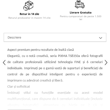
PC Gaming
Workstation
Livrare Gratuita
Retur in 14 zile
Pentru cumparaturi de peste 1.500
All-in-One PC
Returul produselor in maxim 14 zile
lei
Mini PC
Monitoare
Descriere
Monitoare LED
Accesorii monitoare
Aspect premium pentru rezultate de înaltă clasă
Componente
Elegantă, cu o notă creativă, seria PIXMA TS8350a oferă fotografii
Placi video
de calitate profesională utilizând tehnologia FINE şi 6 cerneluri
Procesoare
individuale. Imprimaţi pe o gamă vastă de suporturi şi beneficiaţi de
control de pe dispozitivul inteligent pentru o experienţă de
Placi de baza
imprimare cu adevărat creativă şi liberă.
Memorii RAM
Clar şi sofisticat
SSD-uri interne
Îmbinaţi stilul cu funcţiile esenţiale cu acest model
Hard disk-uri interne
multifuncţional, care dispune de 6 cerneluri individuale (inclusiv
albastru fotografic), alimentare cu hârtie pe 2 căi şi
Surse