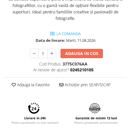
Imprimante 3D
fotografiilor, cu o gamă vastă de opţiuni flexibile pentru
suporturi, ideal pentru familiile creative şi pasionaţii de
Accesorii imprimante 3D
fotografie.
Filament imprimanta 3D
Laptopuri
LA COMANDA
Laptopuri / notebookuri
Data de livrare:
Marti, 11.08.2026
Laptopuri gaming
ADAUGA IN COS
Ultrabookuri
Cod Produs:
3775C076AA
Laptop-uri 2 in 1
Ai nevoie de ajutor?
0245210105
Accesorii laptop
Mini PC AI
Adauga la Favorite
Achiziție prin SEAP/SICAP
Piese si accesorii
Accesorii Printing
Ribbon
Desktop PC
Livrare in 24h
Garantie de minim 12 luni
Pentru produsele cu stoc existent
Pentru produsele achizitionate
PC Office