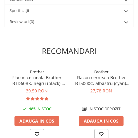
Specificații
Review-uri
(0)
RECOMANDARI
Brother
Brother
Flacon cerneala Brother
Flacon cerneala Brother
BTD60BK, negru (black),
BT5000C, albastru (cyan),
original, 6500 pagini, 108
original, 5000 pagini, 48.8
39,50 RON
27,78 RON
ml
ml
185
IN STOC
ÎN STOC DEPOZIT
ADAUGA IN COS
ADAUGA IN COS