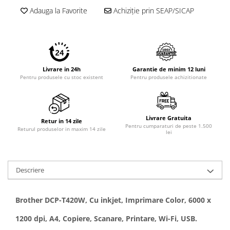
Adauga la Favorite
Achiziție prin SEAP/SICAP
Livrare in 24h
Garantie de minim 12 luni
Pentru produsele cu stoc existent
Pentru produsele achizitionate
Livrare Gratuita
Retur in 14 zile
Pentru cumparaturi de peste 1.500
Returul produselor in maxim 14 zile
lei
Descriere
Brother DCP-T420W, Cu inkjet, Imprimare Color, 6000 x
1200 dpi, A4, Copiere, Scanare, Printare, Wi-Fi, USB.