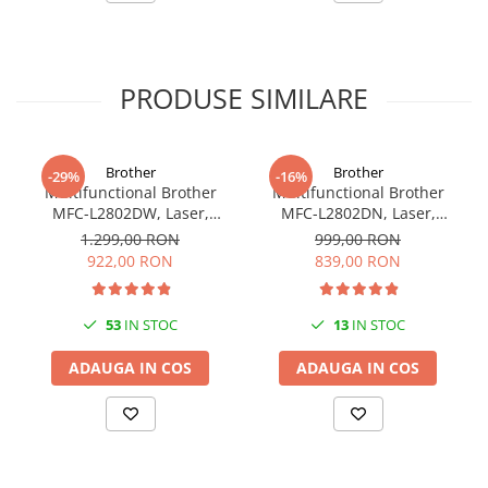
PRODUSE SIMILARE
Brother
Brother
-29%
-16%
Multifunctional Brother
Multifunctional Brother
MFC-L2802DW, Laser,
MFC-L2802DN, Laser,
Monocrom, Wi-Fi, USB, ADF,
Monocrom, Ethernet, USB,
1.299,00 RON
999,00 RON
A4, Duplex, 32ppm
ADF, 32ppm, A4
922,00 RON
839,00 RON
53
IN STOC
13
IN STOC
ADAUGA IN COS
ADAUGA IN COS