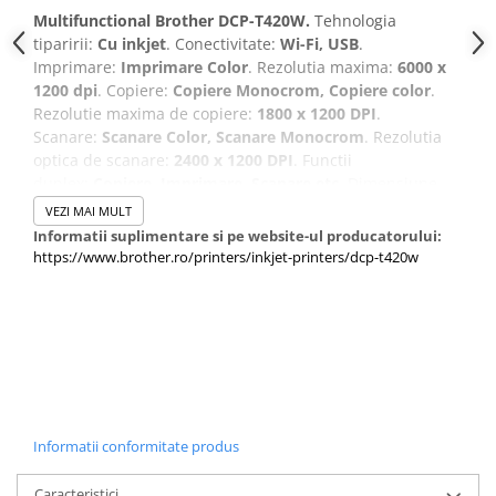
Multifunctional Brother DCP-T420W.
Tehnologia
tiparirii:
Cu inkjet
. Conectivitate:
Wi-Fi, USB
.
Imprimare:
Imprimare Color
. Rezolutia maxima:
6000 x
1200 dpi
. Copiere:
Copiere Monocrom, Copiere color
.
Rezolutie maxima de copiere:
1800 x 1200 DPI
.
Scanare:
Scanare Color, Scanare Monocrom
. Rezolutia
optica de scanare:
2400 x 1200 DPI
. Functii
duplex:
Copiere, Imprimare, Scanare etc.
Dimensiune
maxima hartie seria-A ISO:
A4
Culoarea produsului:
Gri
.
VEZI MAI MULT
Informatii suplimentare si pe website-ul producatorului:
https://www.brother.ro/printers/inkjet-printers/dcp-t420w
Informatii conformitate produs
Caracteristici