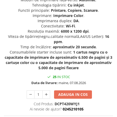
Tehnologia tipăririi:
Cu inkjet
.
Functii principale:
Printare, Copiere, Scanare
.
Imprimare:
Imprimare Color
.
Imprimarea duplex:
DA
.
Conectivitate:
Wi-Fi
.
Rezoluţia maximă:
6000 x 1200 dpi
.
Viteza de tipărire(negru,calitate normală,A4/US Letter):
16
ppm
.
Timp de încălzire:
aproximativ 20 secunde
.
Consumabilele starter incluse sunt:
1 cartus negru cu o
capacitate de imprimare de aproximativ 6.500 de pagini și 3
cartușe color cu o capacitate de imprimare de aproximativ
5.000 de pagini fiecare
25
IN STOC
Data de livrare:
maine, 07.08.2026
ADAUGA IN COS
Cod Produs:
DCPT420WYJ1
Ai nevoie de ajutor?
0245210105