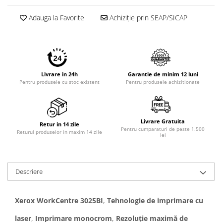
Adauga la Favorite
Achiziție prin SEAP/SICAP
Livrare in 24h
Garantie de minim 12 luni
Pentru produsele cu stoc existent
Pentru produsele achizitionate
Livrare Gratuita
Retur in 14 zile
Pentru cumparaturi de peste 1.500
Returul produselor in maxim 14 zile
lei
Descriere
Xerox WorkCentre 3025BI
,
Tehnologie de imprimare cu
laser
,
Imprimare monocrom
,
Rezoluție maximă de