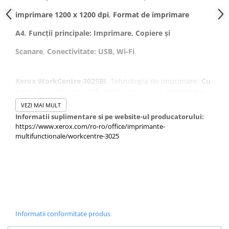
imprimare 1200 x 1200 dpi
,
Format de imprimare
A4
,
Funcții principale: Imprimare, Copiere și
Scanare
,
Conectivitate: USB, Wi-Fi
.
Xerox WorkCentre 3025BI
. Tehnologia de imprimare:
Cu
laser
. Conectivitate:
USB, Wi-Fi
. Imprimare:
Imprimare
monocrom
. Rezoluția maximă:
1200 x 1200 dpi
.
VEZI MAI MULT
Copiere:
Copiere Monocrom
. Rezoluție maximă de
Informatii suplimentare si pe website-ul producatorului:
copiere:
600 x 600dpi
. Scanare:
Scanare Color
sau în
https://www.xerox.com/ro-ro/office/imprimante-
nuanțe de gri la rezoluție maximă de
600 x 600 dpi
în
multifunctionale/workcentre-3025
formate PDF, JPEG sau
TIFF Dimensiune maxima hartie
seria-A ISO:
A4
. Culoarea produsului:
Alb
Informatii conformitate produs