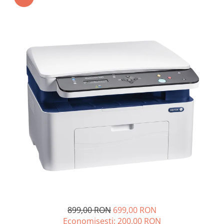
SSD-uri externe
Camere IP
Hard disk-uri externe
Accesorii retelistica
Card reader
PDU
Placi captura
Adaptoare PCI / PCIe
899,00 RON
699,00 RON
Economisesti:
200,00
RON