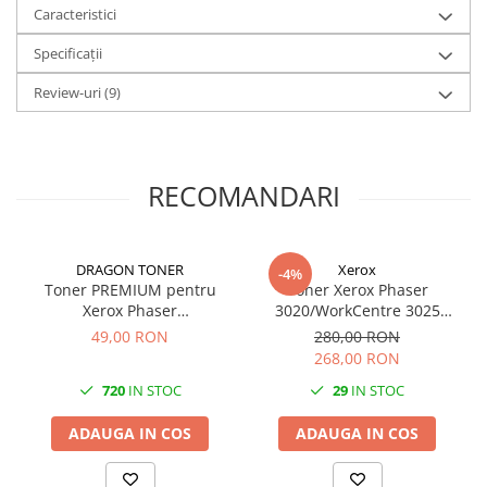
Caracteristici
Specificații
Review-uri
(9)
RECOMANDARI
DRAGON TONER
Xerox
-4%
Toner PREMIUM pentru
Toner Xerox Phaser
Xerox Phaser
3020/WorkCentre 3025
3020/WorkCentre 3025
(106R02773), negru (black),
49,00 RON
280,00 RON
(106R02773), negru (black),
original, 1500 pagini
268,00 RON
compatibil , 1500 pagini
720
IN STOC
29
IN STOC
ADAUGA IN COS
ADAUGA IN COS