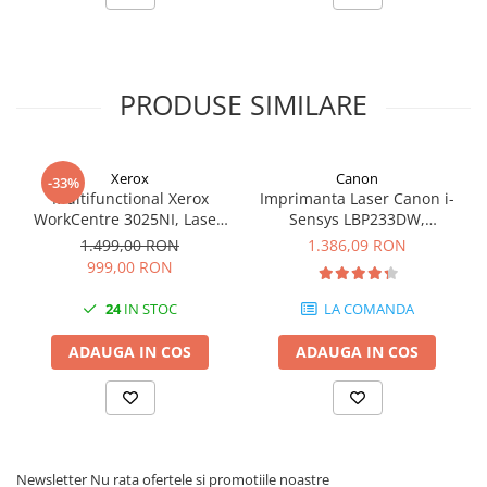
PRODUSE SIMILARE
Xerox
Canon
-33%
Multifunctional Xerox
Imprimanta Laser Canon i-
WorkCentre 3025NI, Laser,
Sensys LBP233DW,
Monocrom, A4, fax, retea,
Monocrom, A4, Duplex,
1.499,00 RON
1.386,09 RON
Wi-Fi
USB/LAN/Wi-Fi, Alb
999,00 RON
24
IN STOC
LA COMANDA
ADAUGA IN COS
ADAUGA IN COS
Newsletter
Nu rata ofertele si promotiile noastre