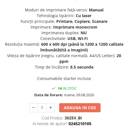
Moduri de imprimare față-verso:
Manual
Tehnologia tipăririi:
Cu laser
Funcții principale:
Printare, Copiere, Scanare
Imprimare:
Imprimare monocrom
Imprimarea duplex:
NU
Conectivitate:
USB, Wi-Fi
Rezoluția maximă:
600 x 600 dpi (până la 1200 x 1200 calitate
îmbunătățită a imaginii)
Viteza de tipărire (negru, calitate normală, A4/US Letter):
20
ppm
Timp de încălzire:
8.5 secunde
Consumabile starter incluse
14
IN STOC
Data de livrare:
maine, 09.08.2026
ADAUGA IN COS
Cod Produs:
3025V_BI
Ai nevoie de ajutor?
0245210105