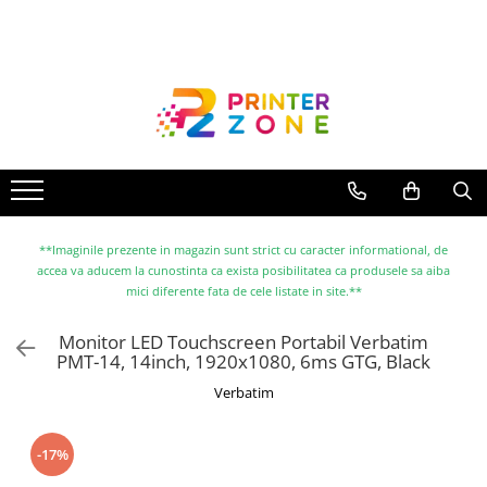
Toate Produsele
Imprimante
Imprimante laser
Imprimante cu jet
Multifunctionale laser
Multifunctionale cu jet
**Imaginile prezente in magazin sunt strict cu caracter informational, de
accea va aducem la cunostinta ca exista posibilitatea ca produsele sa aiba
Imprimante etichete
mici diferente fata de cele listate in site.**
Imprimante termice
Monitor LED Touchscreen Portabil Verbatim
Scanere
PMT-14, 14inch, 1920x1080, 6ms GTG, Black
Imprimante matriciale
Verbatim
Accesorii imprimante
Accesorii multifunctionale
-17%
Piese schimb