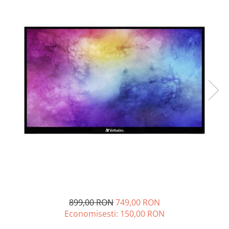
Plottere
Consumabile imprimanta
Tonere
Drum unit
Capete imprimare
Cartuse inkjet si cerneala
Hartie
Ribbon
Developer
Consumabile imprimanta
compatibile
Tonere compatibile
Cartuse compatibile
899,00 RON
749,00 RON
Drum unit compatibile
Economisesti:
150,00
RON
Printare 3D